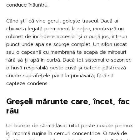
conduce înăuntru.
Când știi că vine gerul, golește traseul. Dacă ai
chiuveta legată permanent la rețea, montează un
robinet de închidere accesibil și o purjă jos, într-un
punct unde apa se scurge complet. Un sifon uscat
sau o capcană cu membrană te scapă de mirosuri
fără să ții apă în curbă. Dacă tot sistemul e sezonier,
o husă respirabilă peste cuvă și baterie păstrează
curate suprafețele până la primăvară, fără să
capteze condens.
Greșeli mărunte care, încet, fac
rău
Un burete de sârmă lăsat uitat peste noapte pe inox
își imprimă rugina în cercuri concentrice. O tavă de