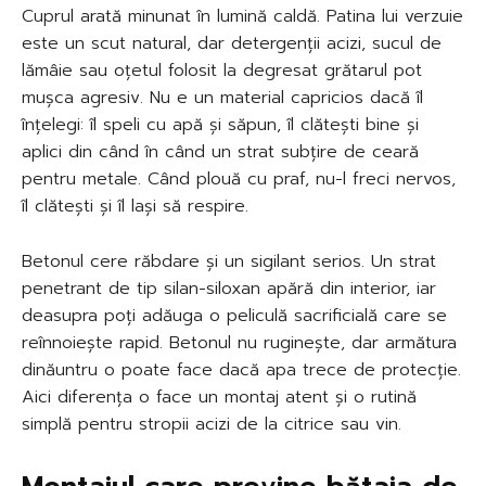
Cuprul arată minunat în lumină caldă. Patina lui verzuie
este un scut natural, dar detergenții acizi, sucul de
lămâie sau oțetul folosit la degresat grătarul pot
mușca agresiv. Nu e un material capricios dacă îl
înțelegi: îl speli cu apă și săpun, îl clătești bine și
aplici din când în când un strat subțire de ceară
pentru metale. Când plouă cu praf, nu-l freci nervos,
îl clătești și îl lași să respire.
Betonul cere răbdare și un sigilant serios. Un strat
penetrant de tip silan-siloxan apără din interior, iar
deasupra poți adăuga o peliculă sacrificială care se
reînnoiește rapid. Betonul nu ruginește, dar armătura
dinăuntru o poate face dacă apa trece de protecție.
Aici diferența o face un montaj atent și o rutină
simplă pentru stropii acizi de la citrice sau vin.