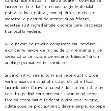
care-și face treaba. Iar natura poate fi convinsă să
lucreze cu tine dacă o cunoști puțin. Materialul
potrivit în locul potrivit, montaj fără scurtcircuite
metalice, o picătură de atenție după folosire,
acestea sunt ingredientele discrete care păstrează
frumosul la vedere.
Nu e nevoie de ritualuri complicate sau produse
exotice. Ai nevoie de rutină, de privire atentă și de
ideea că orice lucrare de exterior trăiește într-un
anotimp permanent în schimbare.
Și când, într-o seară, torni apă rece după o zi de
vară și auzi cum sună plin, curat, știi că ai făcut
lucrurile bine. Chiuveta nu este doar o unealtă, e un
colț din grădină care primește sezon după sezon,
fără să ceară mai mult decât puțină grijă. Iar grija,
odată pusă pe pilot automat, devine simplă, aproape