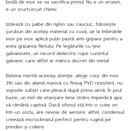
bridă de inox se va sacrifica primul. Nu e un eroism,
e un scurtcircuit chimic.
Izolează cu șaibe din nylon sau cauciuc, folosește
șuruburi din același material cu cuvă, iar la îmbinările
inox pe inox aplică puțin pastă anti-gripare pentru a
evita griparea filetului. Pe legăturile cu țevi
galvanizate, un racord dielectric rupe curentul
galvanic care altfel ar mânca discret din metal.
Bateria merită aceeași atenție: alege corp din inox
316 sau din alamă masivă cu finisaj PVD rezistent, nu
vopsele subțiri care pleacă după prima iarnă. În jurul
bazei, un inel de etanșare bine strâns împiedică apa
să rămână captivă. Dacă sifonul stă într-o cutie ori
într-un soclu, are nevoie de aerisire; altfel, condensul
creează microclimatul perfect pentru rugină pe
prinderi și coliere.