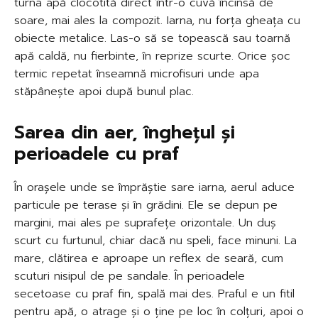
turna apă clocotită direct într-o cuvă încinsă de
soare, mai ales la compozit. Iarna, nu forța gheața cu
obiecte metalice. Las-o să se topească sau toarnă
apă caldă, nu fierbinte, în reprize scurte. Orice șoc
termic repetat înseamnă microfisuri unde apa
stăpânește apoi după bunul plac.
Sarea din aer, înghețul și
perioadele cu praf
În orașele unde se împrăștie sare iarna, aerul aduce
particule pe terase și în grădini. Ele se depun pe
margini, mai ales pe suprafețe orizontale. Un duș
scurt cu furtunul, chiar dacă nu speli, face minuni. La
mare, clătirea e aproape un reflex de seară, cum
scuturi nisipul de pe sandale. În perioadele
secetoase cu praf fin, spală mai des. Praful e un fitil
pentru apă, o atrage și o ține pe loc în colțuri, apoi o