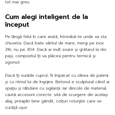
tot mai greu.
Cum alegi inteligent de la
început
Pe lângă felul în care arată, întreabă-te unde va sta
chiuveta. Dacă bate vântul de mare, mergi pe inox
316, nu pe 304. Dacă ai mult soare și grătarul la doi
pași, compozitul îți va plăcea pentru termică și
zgomot.
Dacă îți surâde cuprul, fii împăcat cu ideea de patină
și cu ritmul lui de îngrijire. Betonul e sculptural când ai
spațiu și răbdare cu sigilanții. Iar dincolo de material,
caută accesorii corecte: sită de scurgere din același
aliaj, preaplin bine gândit, colțuri rotunjite care se
curăță ușor.