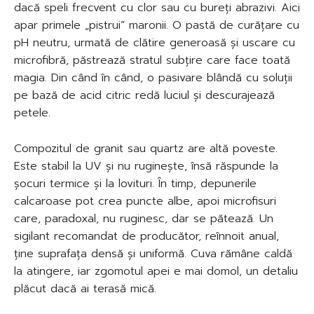
dacă speli frecvent cu clor sau cu bureți abrazivi. Aici
apar primele „pistrui” maronii. O pastă de curățare cu
pH neutru, urmată de clătire generoasă și uscare cu
microfibră, păstrează stratul subțire care face toată
magia. Din când în când, o pasivare blândă cu soluții
pe bază de acid citric redă luciul și descurajează
petele.
Compozitul de granit sau quartz are altă poveste.
Este stabil la UV și nu ruginește, însă răspunde la
șocuri termice și la lovituri. În timp, depunerile
calcaroase pot crea puncte albe, apoi microfisuri
care, paradoxal, nu ruginesc, dar se pătează. Un
sigilant recomandat de producător, reînnoit anual,
ține suprafața densă și uniformă. Cuva rămâne caldă
la atingere, iar zgomotul apei e mai domol, un detaliu
plăcut dacă ai terasă mică.