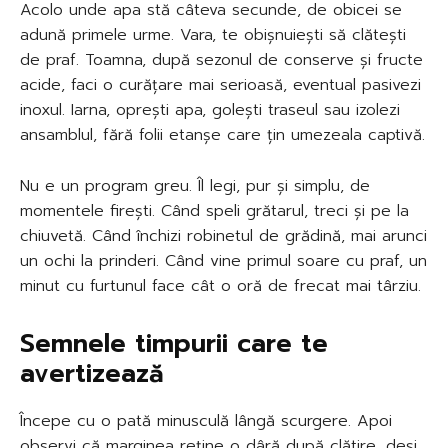
Acolo unde apa stă câteva secunde, de obicei se
adună primele urme. Vara, te obișnuiești să clătești
de praf. Toamna, după sezonul de conserve și fructe
acide, faci o curățare mai serioasă, eventual pasivezi
inoxul. Iarna, oprești apa, golești traseul sau izolezi
ansamblul, fără folii etanșe care țin umezeala captivă.
Nu e un program greu. Îl legi, pur și simplu, de
momentele firești. Când speli grătarul, treci și pe la
chiuvetă. Când închizi robinetul de grădină, mai arunci
un ochi la prinderi. Când vine primul soare cu praf, un
minut cu furtunul face cât o oră de frecat mai târziu.
Semnele timpurii care te
avertizează
Începe cu o pată minusculă lângă scurgere. Apoi
observi că marginea reține o dâră după clătire, deși