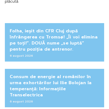
plăcută.
Folha, ieșit din CFR Cluj după
înfrângerea cu Tromsø! „Îi voi elimina
pe toți!”. DOUĂ nume „se luptă”
pentru poziția de antrenor.
6 august 2026
Consum de energie al românilor în
urma exhortărilor lui Ilie Bolojan la
temperanță: Informațiile
Transelectrica
6 august 2026