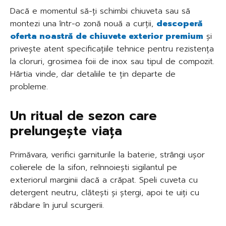
Dacă e momentul să-ți schimbi chiuveta sau să
montezi una într-o zonă nouă a curții,
descoperă
oferta noastră de chiuvete exterior premium
și
privește atent specificațiile tehnice pentru rezistența
la cloruri, grosimea foii de inox sau tipul de compozit.
Hârtia vinde, dar detaliile te țin departe de
probleme.
Un ritual de sezon care
prelungește viața
Primăvara, verifici garniturile la baterie, strângi ușor
colierele de la sifon, reînnoiești sigilantul pe
exteriorul marginii dacă a crăpat. Speli cuveta cu
detergent neutru, clătești și ștergi, apoi te uiți cu
răbdare în jurul scurgerii.