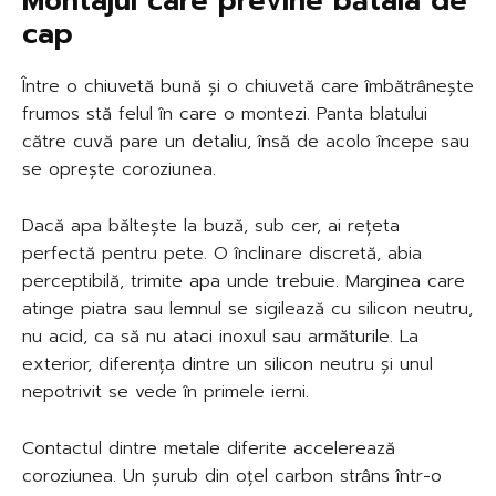
Montajul care previne bătaia de
cap
Între o chiuvetă bună și o chiuvetă care îmbătrânește
frumos stă felul în care o montezi. Panta blatului
către cuvă pare un detaliu, însă de acolo începe sau
se oprește coroziunea.
Dacă apa băltește la buză, sub cer, ai rețeta
perfectă pentru pete. O înclinare discretă, abia
perceptibilă, trimite apa unde trebuie. Marginea care
atinge piatra sau lemnul se sigilează cu silicon neutru,
nu acid, ca să nu ataci inoxul sau armăturile. La
exterior, diferența dintre un silicon neutru și unul
nepotrivit se vede în primele ierni.
Contactul dintre metale diferite accelerează
coroziunea. Un șurub din oțel carbon strâns într-o