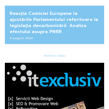
Reacția Comisiei Europene la
ajustările Parlamentului referitoare la
legislația decarbonizării. Analiza
efectului asupra PNRR.
6 august 2026
- Parteneri media -