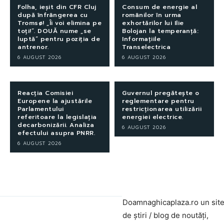
Folha, ieșit din CFR Cluj
Consum de energie al
după înfrângerea cu
românilor în urma
Tromsø! „Îi voi elimina pe
exhortărilor lui Ilie
toți!”. DOUĂ nume „se
Bolojan la temperanță:
luptă” pentru poziția de
Informațiile
antrenor.
Transelectrica
6 AUGUST 2026
6 AUGUST 2026
Reacția Comisiei
Guvernul pregătește o
Europene la ajustările
reglementare pentru
Parlamentului
restricționarea utilizării
referitoare la legislația
energiei electrice.
decarbonizării. Analiza
6 AUGUST 2026
efectului asupra PNRR.
6 AUGUST 2026
Doamnaghicaplaza.ro un sit
de știri / blog de noutăți,