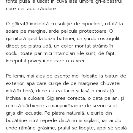
fontă pusă la uscat în cuvă lasă umbre gri-albăstrui
care cer apoi răbdare.
O găleată îmbibată cu soluție de hipoclorit, uitată la
soare pe margine, arde pelicula protectoare. O
garnitură lipsă la baza bateriei, un șurub rostogolit
direct pe piatra udă, un colier montat strâmb în
soclu, toate par mici întâmplări. Ele sunt, de fapt,
începutul poveștii pe care n-o vrei.
Pe lemn, mai ales pe esențe moi folosite la blaturi de
exterior, apa care curge de pe marginea chiuvetei
intră în fibră, duce cu ea tanin și lasă o mustață
închisă la culoare. Sigilarea corectă, o dată pe an, și
o mică bărbierire a marginii înainte de sezon scot
grija din ecuație. Pe piatră naturală, uleiurile din
bucătărie intră repede dacă nu ai sigilant, iar acolo
unde rămâne grăsime, praful se lipește, apoi se spală