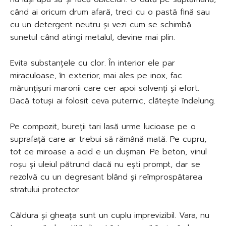
când ai oricum drum afară, treci cu o pastă fină sau
cu un detergent neutru și vezi cum se schimbă
sunetul când atingi metalul, devine mai plin.
Evita substanțele cu clor. În interior ele par
miraculoase, în exterior, mai ales pe inox, fac
mărunțișuri maronii care cer apoi solvenți și efort.
Dacă totuși ai folosit ceva puternic, clătește îndelung.
Pe compozit, bureții tari lasă urme lucioase pe o
suprafață care ar trebui să rămână mată. Pe cupru,
tot ce miroase a acid e un dușman. Pe beton, vinul
roșu și uleiul pătrund dacă nu ești prompt, dar se
rezolvă cu un degresant blând și reîmprospătarea
stratului protector.
Căldura și gheața sunt un cuplu imprevizibil. Vara, nu