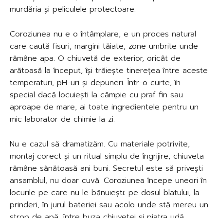
murdăria și peliculele protectoare.
Coroziunea nu e o întâmplare, e un proces natural
care caută fisuri, margini tăiate, zone umbrite unde
rămâne apa. O chiuvetă de exterior, oricât de
arătoasă la început, își trăiește tinerețea între aceste
temperaturi, pH-uri și depuneri. Într-o curte, în
special dacă locuiești la câmpie cu praf fin sau
aproape de mare, ai toate ingredientele pentru un
mic laborator de chimie la zi.
Nu e cazul să dramatizăm. Cu materiale potrivite,
montaj corect și un ritual simplu de îngrijire, chiuveta
rămâne sănătoasă ani buni. Secretul este să privești
ansamblul, nu doar cuvă. Coroziunea începe uneori în
locurile pe care nu le bănuiești: pe dosul blatului, la
prinderi, în jurul bateriei sau acolo unde stă mereu un
strop de apă, între buza chiuvetei și piatra udă.