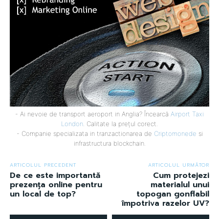
- Ai nevoie de transport aeroport in Anglia? Încearcă
Airport Taxi
London
. Calitate la prețul corect.
- Companie specializata in tranzactionarea de
Criptomonede
si
infrastructura blockchain.
ARTICOLUL PRECEDENT
ARTICOLUL URMĂTOR
De ce este importantă
Cum protejezi
prezența online pentru
materialul unui
un local de top?
topogan gonflabil
împotriva razelor UV?