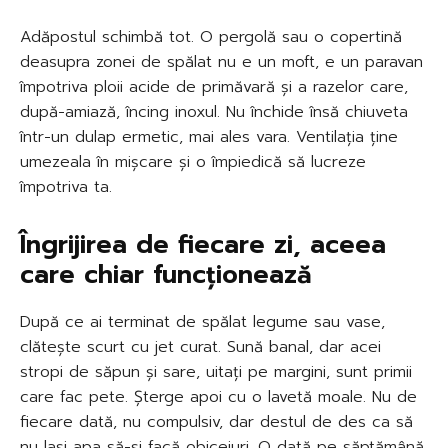
Adăpostul schimbă tot. O pergolă sau o copertină
deasupra zonei de spălat nu e un moft, e un paravan
împotriva ploii acide de primăvară și a razelor care,
după-amiază, încing inoxul. Nu închide însă chiuveta
într-un dulap ermetic, mai ales vara. Ventilația ține
umezeala în mișcare și o împiedică să lucreze
împotriva ta.
Îngrijirea de fiecare zi, aceea
care chiar funcționează
După ce ai terminat de spălat legume sau vase,
clătește scurt cu jet curat. Sună banal, dar acei
stropi de săpun și sare, uitați pe margini, sunt primii
care fac pete. Șterge apoi cu o lavetă moale. Nu de
fiecare dată, nu compulsiv, dar destul de des ca să
nu lași apa să-și facă obiceiuri. O dată pe săptămână,