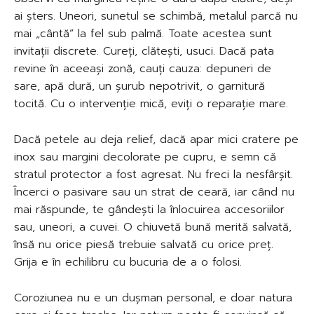
ai șters. Uneori, sunetul se schimbă, metalul parcă nu
mai „cântă” la fel sub palmă. Toate acestea sunt
invitații discrete. Cureți, clătești, usuci. Dacă pata
revine în aceeași zonă, cauți cauza: depuneri de
sare, apă dură, un șurub nepotrivit, o garnitură
tocită. Cu o intervenție mică, eviți o reparație mare.
Dacă petele au deja relief, dacă apar mici cratere pe
inox sau margini decolorate pe cupru, e semn că
stratul protector a fost agresat. Nu freci la nesfârșit.
Încerci o pasivare sau un strat de ceară, iar când nu
mai răspunde, te gândești la înlocuirea accesoriilor
sau, uneori, a cuvei. O chiuvetă bună merită salvată,
însă nu orice piesă trebuie salvată cu orice preț.
Grija e în echilibru cu bucuria de a o folosi.
Coroziunea nu e un dușman personal, e doar natura