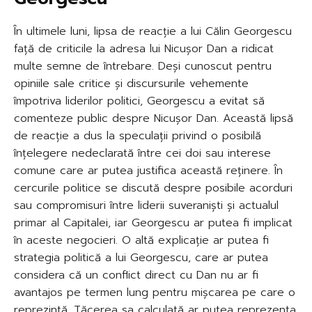
În ultimele luni, lipsa de reacție a lui Călin Georgescu
față de criticile la adresa lui Nicușor Dan a ridicat
multe semne de întrebare. Deși cunoscut pentru
opiniile sale critice și discursurile vehemente
împotriva liderilor politici, Georgescu a evitat să
comenteze public despre Nicușor Dan. Această lipsă
de reacție a dus la speculații privind o posibilă
înțelegere nedeclarată între cei doi sau interese
comune care ar putea justifica această reținere. În
cercurile politice se discută despre posibile acorduri
sau compromisuri între liderii suveraniști și actualul
primar al Capitalei, iar Georgescu ar putea fi implicat
în aceste negocieri. O altă explicație ar putea fi
strategia politică a lui Georgescu, care ar putea
considera că un conflict direct cu Dan nu ar fi
avantajos pe termen lung pentru mișcarea pe care o
reprezintă. Tăcerea sa calculată ar putea reprezenta