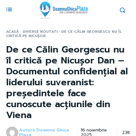
ACASĂ
DIVERSE NOUTATI
DE CE CĂLIN GEORGESCU NU ÎL
CRITICĂ PE NICUȘOR...
De ce Călin Georgescu nu
îl critică pe Nicușor Dan –
Documentul confidențial al
liderului suveranist:
președintele face
cunoscute acțiunile din
Viena
Autorii Doamna Ghica
16 noiembrie
238
Plaza
2025