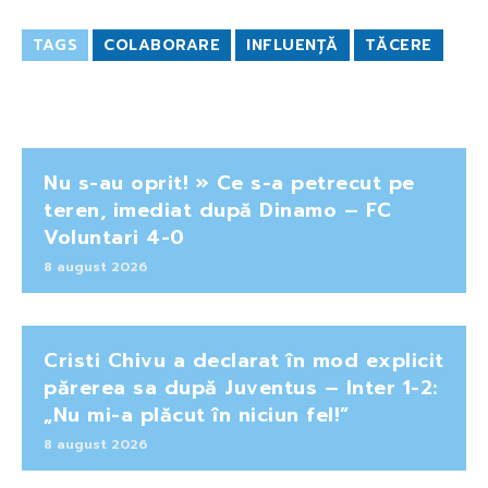
TAGS
COLABORARE
INFLUENȚĂ
TĂCERE
Nu s-au oprit! » Ce s-a petrecut pe
teren, imediat după Dinamo – FC
Voluntari 4-0
8 august 2026
Cristi Chivu a declarat în mod explicit
părerea sa după Juventus – Inter 1-2:
„Nu mi-a plăcut în niciun fel!”
8 august 2026