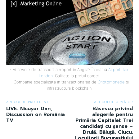
- Ai nevoie de transport aeroport in Anglia? Încearcă
Airport Taxi
London
. Calitate la prețul corect.
- Companie specializata in tranzactionarea de
Criptomonede
si
infrastructura blockchain.
ARTICOLUL PRECEDENT
ARTICOLUL URMĂTOR
LIVE: Nicușor Dan,
Băsescu privind
Discussion on România
alegerile pentru
TV
Primăria Capitalei: Trei
candidați cu șanse –
Drulă, Băluță, Ciucu.
Locuitorii Bucureștiului