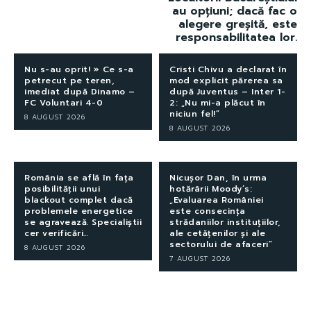
au opțiuni; dacă fac o
alegere greșită, este
responsabilitatea lor.
Nu s-au oprit! » Ce s-a
Cristi Chivu a declarat în
petrecut pe teren,
mod explicit părerea sa
imediat după Dinamo –
după Juventus – Inter 1-
FC Voluntari 4-0
2: „Nu mi-a plăcut în
niciun fel!”
8 AUGUST 2026
8 AUGUST 2026
România se află în fața
Nicușor Dan, în urma
posibilității unui
hotărârii Moody’s:
blackout complet dacă
„Evaluarea României
problemele energetice
este consecința
se agravează. Specialiștii
strădaniilor instituțiilor,
cer verificări…
ale cetățenilor și ale
sectorului de afaceri”
8 AUGUST 2026
7 AUGUST 2026