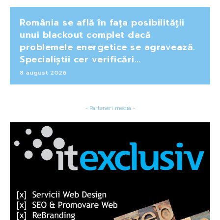
România se află în fața posibilității
unui blackout complet dacă
problemele energetice se agravează.
Specialiștii cer verificări…
8 august 2026
- Parteneri media -