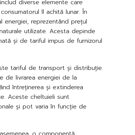
e includ diverse elemente care
consumatorul îl achită lunar. În
al energiei, reprezentând prețul
 naturale utilizate. Acesta depinde
tă și de tariful impus de furnizorul
te tariful de transport și distribuție.
e de livrarea energiei de la
ând întreținerea și extinderea
ie. Aceste cheltuieli sunt
onale și pot varia în funcție de
de asemenea, o componentă