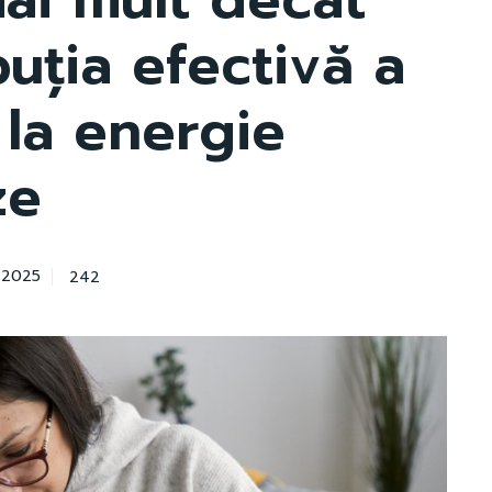
buția efectivă a
i la energie
ze
242
 2025