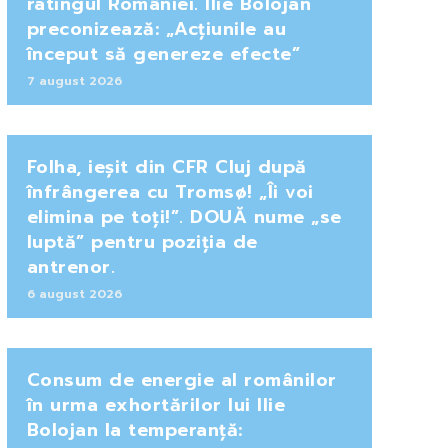
ratingul României. Ilie Bolojan
preconizează: „Acțiunile au
început să genereze efecte”
7 august 2026
Folha, ieșit din CFR Cluj după
înfrângerea cu Tromsø! „Îi voi
elimina pe toți!”. DOUĂ nume „se
luptă” pentru poziția de
antrenor.
6 august 2026
Consum de energie al românilor
în urma exhortărilor lui Ilie
Bolojan la temperanță: