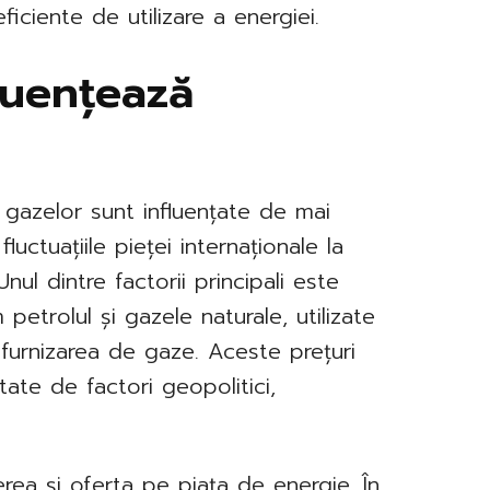
iciente de utilizare a energiei.
fluențează
e gazelor sunt influențate de mai
fluctuațiile pieței internaționale la
nul dintre factorii principali este
 petrolul și gazele naturale, utilizate
 furnizarea de gaze. Aceste prețuri
ctate de factori geopolitici,
rea și oferta pe piața de energie. În