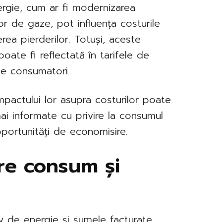
energie, cum ar fi modernizarea
lor de gaze, pot influența costurile
erea pierderilor. Totuși, aceste
 poate fi reflectată în tarifele de
 de consumatori.
impactului lor asupra costurilor poate
mai informate cu privire la consumul
portunități de economisire.
tre consum și
iv de energie și sumele facturate