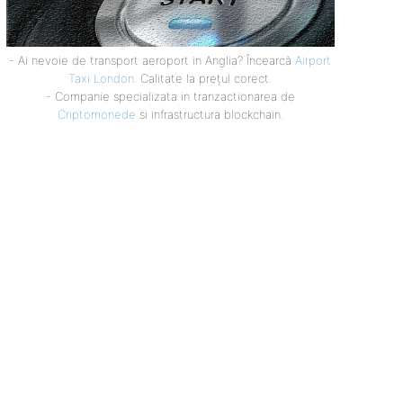
- Ai nevoie de transport aeroport in Anglia? Încearcă
Airport
Taxi London
. Calitate la prețul corect.
- Companie specializata in tranzactionarea de
Criptomonede
si infrastructura blockchain.