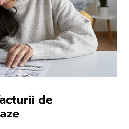
cturii de
gaze