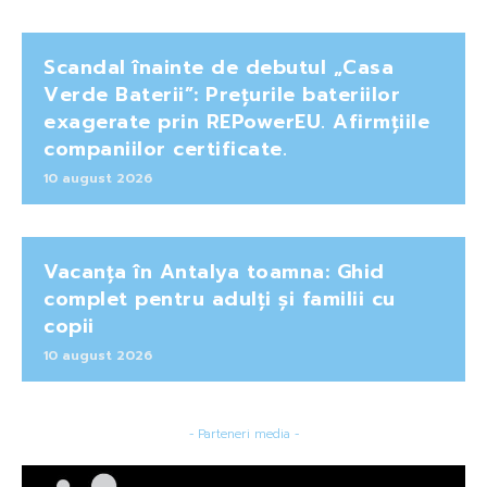
Scandal înainte de debutul „Casa
Verde Baterii”: Prețurile bateriilor
exagerate prin REPowerEU. Afirmțiile
companiilor certificate.
10 august 2026
Vacanța în Antalya toamna: Ghid
complet pentru adulți și familii cu
copii
10 august 2026
- Parteneri media -