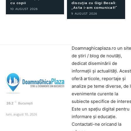
cu copii
discuția cu Gigi Becali:
„Asta i-am comunicat!”
10 AUGUST 2026
9 AUGUST 2026
Doamnaghicaplaza.ro un sit
de știri / blog de noutăți,
dedicat diseminării de
informații și actualități. Aces
oferă articole, reportaje și
analize pe teme diverse, de 
evenimente curente la
subiecte specifice de interes
C
26.2
București
Este un spațiu digital pentru
luni, august 10, 2026
informare și educație.
Contactati-ne oricand la