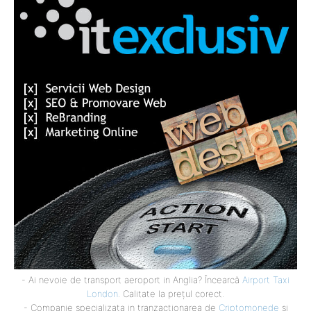
- Ai nevoie de transport aeroport in Anglia? Încearcă
Airport Taxi
London
. Calitate la prețul corect.
- Companie specializata in tranzactionarea de
Criptomonede
si