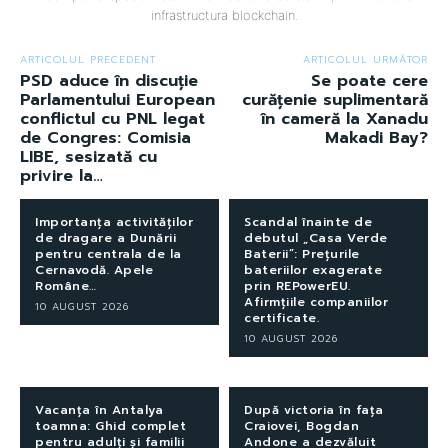
infrastructura blockchain.
ARTICOLUL PRECEDENT
ARTICOLUL URMĂTOR
PSD aduce în discuție
Se poate cere
Parlamentului European
curățenie suplimentară
conflictul cu PNL legat
în cameră la Xanadu
de Congres: Comisia
Makadi Bay?
LIBE, sesizată cu
privire la…
Importanța activităților
Scandal înainte de
de dragare a Dunării
debutul „Casa Verde
pentru centrala de la
Baterii”: Prețurile
Cernavodă. Apele
bateriilor exagerate
Române…
prin REPowerEU.
Afirmțiile companiilor
10 AUGUST 2026
certificate.
10 AUGUST 2026
Vacanța în Antalya
După victoria în fața
toamna: Ghid complet
Craiovei, Bogdan
pentru adulți și familii
Andone a dezvăluit