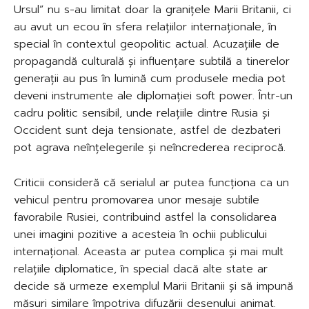
Ursul” nu s-au limitat doar la granițele Marii Britanii, ci
au avut un ecou în sfera relațiilor internaționale, în
special în contextul geopolitic actual. Acuzațiile de
propagandă culturală și influențare subtilă a tinerelor
generații au pus în lumină cum produsele media pot
deveni instrumente ale diplomației soft power. Într-un
cadru politic sensibil, unde relațiile dintre Rusia și
Occident sunt deja tensionate, astfel de dezbateri
pot agrava neînțelegerile și neîncrederea reciprocă.
Criticii consideră că serialul ar putea funcționa ca un
vehicul pentru promovarea unor mesaje subtile
favorabile Rusiei, contribuind astfel la consolidarea
unei imagini pozitive a acesteia în ochii publicului
internațional. Aceasta ar putea complica și mai mult
relațiile diplomatice, în special dacă alte state ar
decide să urmeze exemplul Marii Britanii și să impună
măsuri similare împotriva difuzării desenului animat.