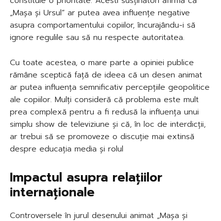
constituie o prioritate. Acesti susținători afirmă că
„Mașa și Ursul” ar putea avea influențe negative
asupra comportamentului copiilor, încurajându-i să
ignore regulile sau să nu respecte autoritatea.
Cu toate acestea, o mare parte a opiniei publice
rămâne sceptică față de ideea că un desen animat
ar putea influența semnificativ percepțiile geopolitice
ale copiilor. Mulți consideră că problema este mult
prea complexă pentru a fi redusă la influența unui
simplu show de televiziune și că, în loc de interdicții,
ar trebui să se promoveze o discuție mai extinsă
despre educația media și rolul
Impactul asupra relațiilor
internaționale
Controversele în jurul desenului animat „Mașa și