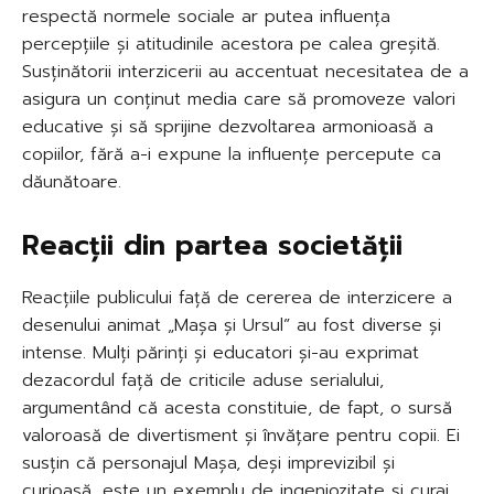
respectă normele sociale ar putea influența
percepțiile și atitudinile acestora pe calea greșită.
Susținătorii interzicerii au accentuat necesitatea de a
asigura un conținut media care să promoveze valori
educative și să sprijine dezvoltarea armonioasă a
copiilor, fără a-i expune la influențe percepute ca
dăunătoare.
Reacții din partea societății
Reacțiile publicului față de cererea de interzicere a
desenului animat „Mașa și Ursul” au fost diverse și
intense. Mulți părinți și educatori și-au exprimat
dezacordul față de criticile aduse serialului,
argumentând că acesta constituie, de fapt, o sursă
valoroasă de divertisment și învățare pentru copii. Ei
susțin că personajul Mașa, deși imprevizibil și
curioasă, este un exemplu de ingeniozitate și curaj,