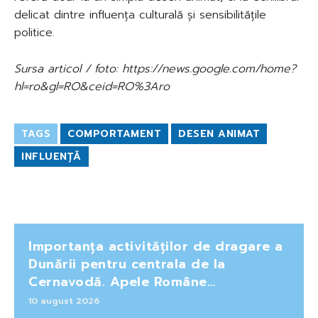
delicat dintre influența culturală și sensibilitățile
politice.
Sursa articol / foto: https://news.google.com/home?
hl=ro&gl=RO&ceid=RO%3Aro
TAGS
COMPORTAMENT
DESEN ANIMAT
INFLUENȚĂ
Importanța activităților de dragare a
Dunării pentru centrala de la
Cernavodă. Apele Române…
10 august 2026