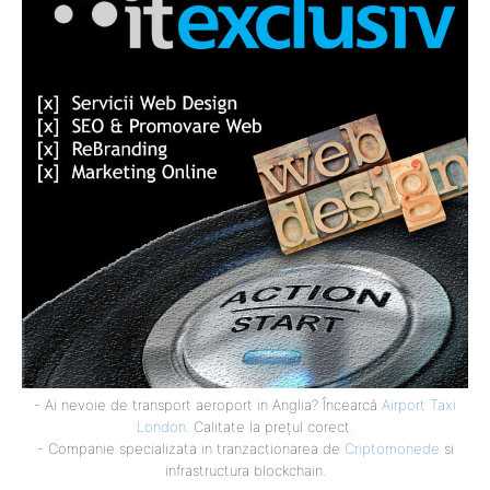
- Ai nevoie de transport aeroport in Anglia? Încearcă
Airport Taxi
London
. Calitate la prețul corect.
- Companie specializata in tranzactionarea de
Criptomonede
si
infrastructura blockchain.