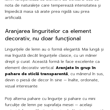
nota de naturalețe care temperează intensitatea și
împiedică masa să arate prea rigidă sau prea
artificială.
Aranjarea linguritelor ca element
decorativ, nu doar funcțional
Lingurițele de lemn au o formă elegantă. Mai lungă și
mai îngustă decât lingurițele clasice, cu un mâner
drept și curat. Această formă le face excelente ca
element decorativ vertical.
Aranjate în grup în
pahare de sticlă transparentă
, cu mânerul în sus,
devin o piesă de decor în sine — înalte, ordonate,
vizual interesante.
Poți alterna pahare cu lingurițe și pahare cu mini
furculițe de lemn pe suprafața mesei — același