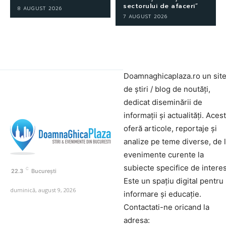
sectorului de afaceri”
8 AUGUST 2026
7 AUGUST 2026
Doamnaghicaplaza.ro un sit
de știri / blog de noutăți,
dedicat diseminării de
informații și actualități. Aces
oferă articole, reportaje și
analize pe teme diverse, de 
evenimente curente la
subiecte specifice de interes
C
22.3
București
Este un spațiu digital pentru
duminică, august 9, 2026
informare și educație.
Contactati-ne oricand la
adresa: