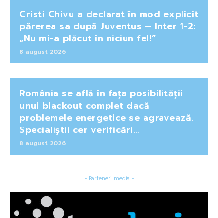
Cristi Chivu a declarat în mod explicit
părerea sa după Juventus – Inter 1-2:
„Nu mi-a plăcut în niciun fel!”
8 august 2026
România se află în fața posibilității
unui blackout complet dacă
problemele energetice se agravează.
Specialiștii cer verificări…
8 august 2026
- Parteneri media -