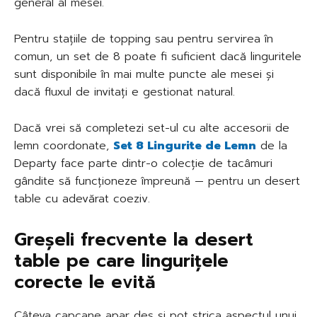
general al mesei.
Pentru stațiile de topping sau pentru servirea în
comun, un set de 8 poate fi suficient dacă linguritele
sunt disponibile în mai multe puncte ale mesei și
dacă fluxul de invitați e gestionat natural.
Dacă vrei să completezi set-ul cu alte accesorii de
lemn coordonate,
Set 8 Lingurite de Lemn
de la
Departy face parte dintr-o colecție de tacâmuri
gândite să funcționeze împreună — pentru un desert
table cu adevărat coeziv.
Greșeli frecvente la desert
table pe care lingurițele
corecte le evită
Câteva capcane apar des și pot strica aspectul unui