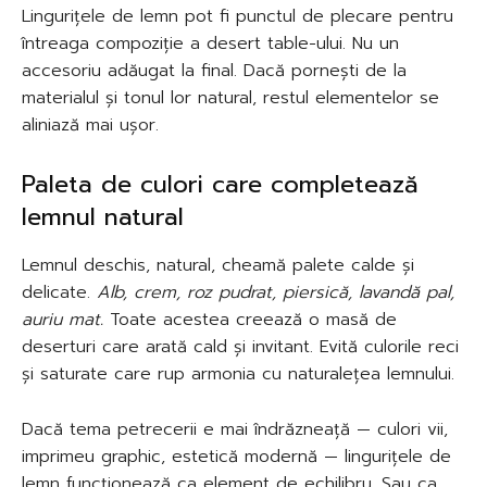
Lingurițele de lemn pot fi punctul de plecare pentru
întreaga compoziție a desert table-ului. Nu un
accesoriu adăugat la final. Dacă pornești de la
materialul și tonul lor natural, restul elementelor se
aliniază mai ușor.
Paleta de culori care completează
lemnul natural
Lemnul deschis, natural, cheamă palete calde și
delicate.
Alb, crem, roz pudrat, piersică, lavandă pal,
auriu mat.
Toate acestea creează o masă de
deserturi care arată cald și invitant. Evită culorile reci
și saturate care rup armonia cu naturalețea lemnului.
Dacă tema petrecerii e mai îndrăzneață — culori vii,
imprimeu graphic, estetică modernă — lingurițele de
lemn funcționează ca element de echilibru. Sau ca