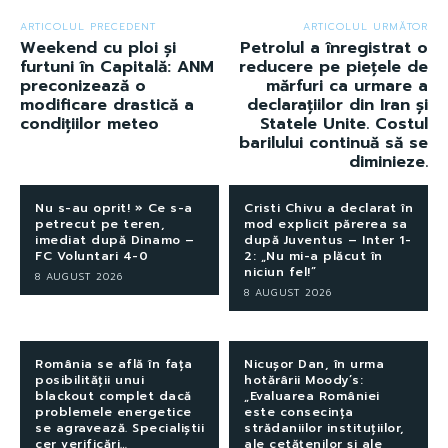
ARTICOLUL PRECEDENT
ARTICOLUL URMĂTOR
Weekend cu ploi și
Petrolul a înregistrat o
furtuni în Capitală: ANM
reducere pe piețele de
preconizează o
mărfuri ca urmare a
modificare drastică a
declarațiilor din Iran și
condițiilor meteo
Statele Unite. Costul
barilului continuă să se
diminieze.
Nu s-au oprit! » Ce s-a
Cristi Chivu a declarat în
petrecut pe teren,
mod explicit părerea sa
imediat după Dinamo –
după Juventus – Inter 1-
FC Voluntari 4-0
2: „Nu mi-a plăcut în
niciun fel!”
8 AUGUST 2026
8 AUGUST 2026
România se află în fața
Nicușor Dan, în urma
posibilității unui
hotărârii Moody’s:
blackout complet dacă
„Evaluarea României
problemele energetice
este consecința
se agravează. Specialiștii
strădaniilor instituțiilor,
cer verificări…
ale cetățenilor și ale