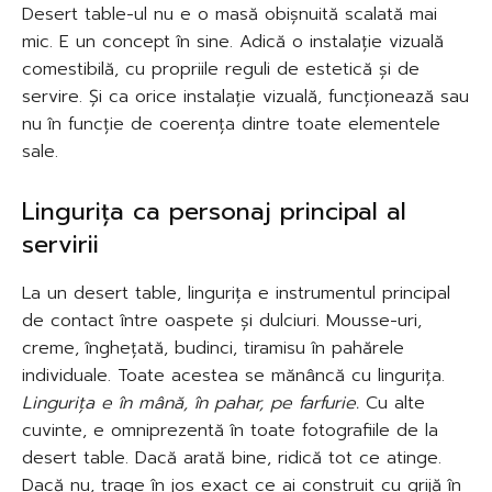
Desert table-ul nu e o masă obișnuită scalată mai
mic. E un concept în sine. Adică o instalație vizuală
comestibilă, cu propriile reguli de estetică și de
servire. Și ca orice instalație vizuală, funcționează sau
nu în funcție de coerența dintre toate elementele
sale.
Lingurița ca personaj principal al
servirii
La un desert table, lingurița e instrumentul principal
de contact între oaspete și dulciuri. Mousse-uri,
creme, înghețată, budinci, tiramisu în pahărele
individuale. Toate acestea se mănâncă cu lingurița.
Lingurița e în mână, în pahar, pe farfurie.
Cu alte
cuvinte, e omniprezentă în toate fotografiile de la
desert table. Dacă arată bine, ridică tot ce atinge.
Dacă nu, trage în jos exact ce ai construit cu grijă în