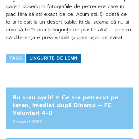
care îl observi în fotografiile de petrecere care îți
plac fără să știi exact de ce. Acum știi. Și odată ce
le-ai folosit la un desert table, îți dai seama că nu ai
cum să te întorci la lingurița de plastic albă — pentru
că diferența e prea vizibilă și prea ușor de evitat.
TAGS
LINGURITE DE LEMN
Nu s-au oprit! » Ce s-a petrecut pe
teren, imediat după Dinamo – FC
Voluntari 4-0
8 august 2026