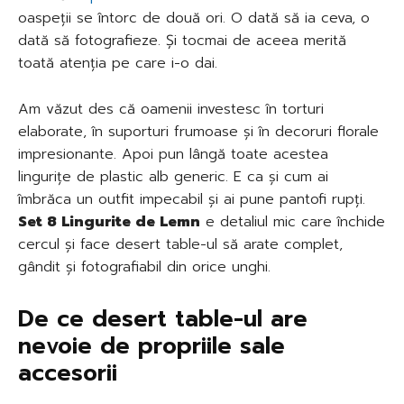
oaspeții se întorc de două ori. O dată să ia ceva, o
dată să fotografieze. Și tocmai de aceea merită
toată atenția pe care i-o dai.
Am văzut des că oamenii investesc în torturi
elaborate, în suporturi frumoase și în decoruri florale
impresionante. Apoi pun lângă toate acestea
lingurițe de plastic alb generic. E ca și cum ai
îmbrăca un outfit impecabil și ai pune pantofi rupți.
Set 8 Lingurite de Lemn
e detaliul mic care închide
cercul și face desert table-ul să arate complet,
gândit și fotografiabil din orice unghi.
De ce desert table-ul are
nevoie de propriile sale
accesorii