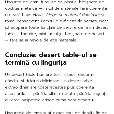
Lingurițe de lemn, furculițe de plastic, betișoare de
cocktail metalice — mixul de materiale fără coerență
creează haos vizual.
Alege un material dominant
și
rămâi consecvent. Lemnul e suficient de versatil încât
să acopere toate funcțiile de servire de la un desert
table — lingurițe, mini furculițe, bețișoare de desert
— fără să ai nevoie de alte materiale.
Concluzie: desert table-ul se
termină cu lingurița
Un desert table bun are tort frumos, decoruri
gândite și dulciuri delicioase. Un desert table
extraordinar are toate acestea plus coerența
accesoriilor — până la ultimul detaliu, până la lingurița
cu care oaspetele atinge prima oară desertul.
Lingurițele de lemn sunt exact tipul de detaliu fin pe