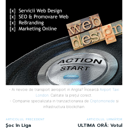
- Ai nevoie de transport aeroport in Anglia? Încearcă
Airport Taxi
London
. Calitate la prețul corect.
- Companie specializata in tranzactionarea de
Criptomonede
si
infrastructura blockchain.
ARTICOLUL PRECEDENT
ARTICOLUL URMĂTOR
Șoc în Liga
ULTIMA ORĂ: Votul