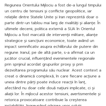
Regiunea Orientului Mijlociu a fost de-a lungul timpului
un centru de tensiuni și conflicte geopolitice, iar
relațiile dintre Statele Unite și Iran reprezintă doar o
parte dintr-un tablou mai larg de rivalități și alianțe. În
ultimele decenii, politica externă a SUA în Orientul
Mijlociu a fost marcată de intervenții militare, alianțe
strategice și sancțiuni economice, toate având un
impact semnificativ asupra echilibrului de putere din
regiune. Iranul, pe de altă parte, s-a afirmat ca un
jucător crucial, influențând evenimentele regionale
prin sprijinul acordat grupurilor proxy și prin
dezvoltarea programului său nuclear. Acest context a
creat o dinamică complexă, în care fiecare acțiune a
uneia dintre părți poate induce reacții în lanț,
afectând nu doar cele două națiuni implicate, ci și
aliații lor. În mijlocul acestor tensiuni, avertismentele și
retorica provocatoare contribuie la creșterea
instabilității, îngreunând găsirea unor soluții