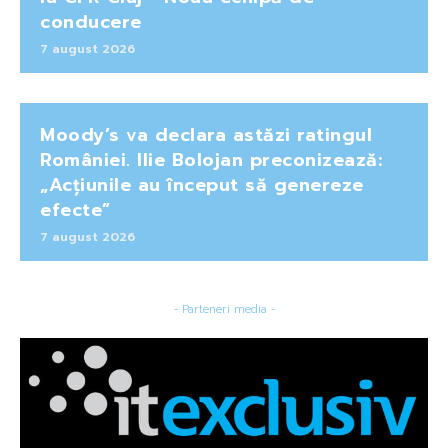
conducere
7 august 2026
Moody’s va declara astăzi ratingul
României. Ilie Bolojan preconizează:
„Acțiunile au început să genereze
efecte”
7 august 2026
- Parteneri media -