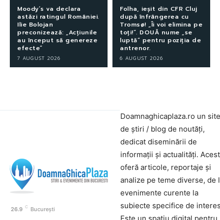
Moody’s va declara
Folha, ieșit din CFR Cluj
astăzi ratingul României.
după înfrângerea cu
Ilie Bolojan
Tromsø! „Îi voi elimina pe
preconizează: „Acțiunile
toți!”. DOUĂ nume „se
au început să genereze
luptă” pentru poziția de
efecte”
antrenor.
7 AUGUST 2026
6 AUGUST 2026
Doamnaghicaplaza.ro un sit
de știri / blog de noutăți,
dedicat diseminării de
informații și actualități. Aces
oferă articole, reportaje și
analize pe teme diverse, de 
evenimente curente la
subiecte specifice de interes
C
26.9
București
Este un spațiu digital pentru