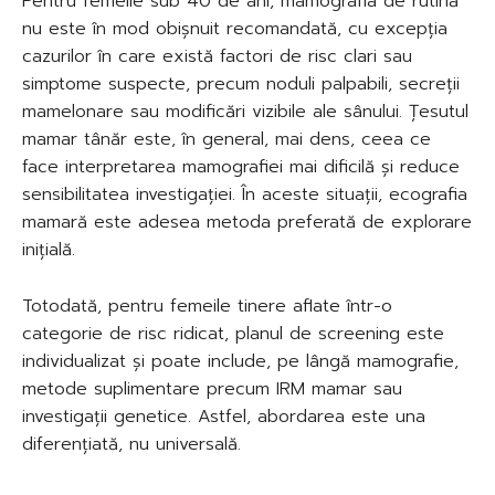
Pentru femeile sub 40 de ani, mamografia de rutină
nu este în mod obișnuit recomandată, cu excepția
cazurilor în care există factori de risc clari sau
simptome suspecte, precum noduli palpabili, secreții
mamelonare sau modificări vizibile ale sânului. Țesutul
mamar tânăr este, în general, mai dens, ceea ce
face interpretarea mamografiei mai dificilă și reduce
sensibilitatea investigației. În aceste situații, ecografia
mamară este adesea metoda preferată de explorare
inițială.
Totodată, pentru femeile tinere aflate într-o
categorie de risc ridicat, planul de screening este
individualizat și poate include, pe lângă mamografie,
metode suplimentare precum IRM mamar sau
investigații genetice. Astfel, abordarea este una
diferențiată, nu universală.