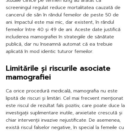
Studiile clinice pe termen lung au arătat că
screeningul regulat reduce mortalitatea cauzată de
cancerul de sân în rândul femeilor de peste 50 de
ani. Impactul este mai mic, dar existent, în rândul
femeilor între 40 și 49 de ani. Aceste date justifică
includerea mamografiei în strategiile de sănătate
publică, dar nu înseamnă automat că ea trebuie
aplicată în mod identic tuturor femeilor.
Limitările și riscurile asociate
mamografiei
Ca orice procedură medicală, mamografia nu este
lipsită de riscuri și limitări. Cel mai frecvent menționat
este riscul de rezultat fals pozitiv, care poate duce la
investigații suplimentare inutile, anxietate crescută și
chiar intervenții invazive nejustificate. De asemenea,
există riscul falselor negative, în special la femeile cu