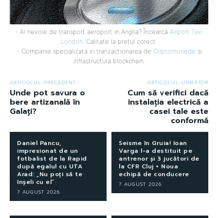
- Ai nevoie de transport aeroport in Anglia? Încearcă
Airport Taxi
London
. Calitate la prețul corect.
- Companie specializata in tranzactionarea de
Criptomonede
si
infrastructura blockchain.
ARTICOLUL PRECEDENT
ARTICOLUL URMĂTOR
Unde pot savura o
Cum să verifici dacă
bere artizanală în
instalația electrică a
Galați?
casei tale este
conformă
Daniel Pancu,
Seisme în Gruia! Ioan
impresionat de un
Varga l-a destituit pe
fotbalist de la Rapid
antrenor și 3 jucători de
după egalul cu UTA
la CFR Cluj + Noua
Arad: „Nu poți să te
echipă de conducere
înșeli cu el”
7 AUGUST 2026
7 AUGUST 2026