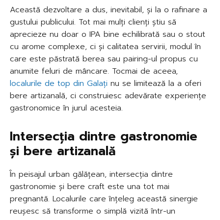
Această dezvoltare a dus, inevitabil, și la o rafinare a
gustului publicului. Tot mai mulți clienți știu să
aprecieze nu doar o IPA bine echilibrată sau o stout
cu arome complexe, ci și calitatea servirii, modul în
care este păstrată berea sau pairing-ul propus cu
anumite feluri de mâncare. Tocmai de aceea,
localurile de top din Galați
nu se limitează la a oferi
bere artizanală, ci construiesc adevărate experiențe
gastronomice în jurul acesteia.
Intersecția dintre gastronomie
și bere artizanală
În peisajul urban gălățean, intersecția dintre
gastronomie și bere craft este una tot mai
pregnantă. Localurile care înțeleg această sinergie
reușesc să transforme o simplă vizită într-un