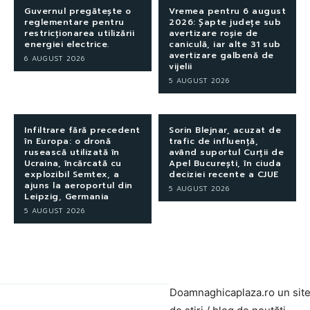
Guvernul pregătește o
Vremea pentru 6 august
reglementare pentru
2026: Șapte județe sub
restricționarea utilizării
avertizare roșie de
energiei electrice.
caniculă, iar alte 31 sub
avertizare galbenă de
6 AUGUST 2026
vijelii
5 AUGUST 2026
Infiltrare fără precedent
Sorin Blejnar, acuzat de
în Europa: o dronă
trafic de influență,
rusească utilizată în
având suportul Curții de
Ucraina, încărcată cu
Apel București, în ciuda
explozibil Semtex, a
deciziei recente a CJUE
ajuns la aeroportul din
5 AUGUST 2026
Leipzig, Germania
5 AUGUST 2026
Doamnaghicaplaza.ro un sit