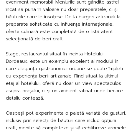
eveniment memorabil. Meniurile sunt gândite astfel
încât să pună în valoare nu doar preparatele, ci și
băuturile care le însoțesc. De la burgeri artizanali la
preparate sofisticate cu influențe internaționale,
oferta culinară este completată de o listă atent
selecționată de beri craft.
Stage, restaurantul situat în incinta Hotelului
Bordeaux, este un exemplu excelent al modului în
care eleganța gastronomiei urbane se poate împleti
cu experiența berii artizanale. Fiind situat la ultimul
etaj al hotelului, oferă nu doar un view spectaculos
asupra orașului, ci și un ambient rafinat unde fiecare
detaliu contează.
Oaspeții pot experimenta o paletă variată de gusturi,
inclusiv prin selecții de băuturi care includ opțiuni
craft, menite să completeze și să echilibreze aromele