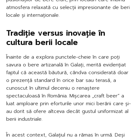
atmosfera relaxată cu selecții impresionante de beri
locale și internaționale.
Tradiție versus inovație în
cultura berii locale
Înainte de a explora punctele-cheie în care poți
savura o bere artizanală în Galați, merită evidențiat
faptul că această băutură, cândva considerată doar
o prezență standard în orice bar sau terasă, a
cunoscut în ultimul deceniu o renaștere
spectaculoasă în România. Mișcarea „craft beer” a
luat amploare prin eforturile unor mici berării care și-
au dorit să ofere altceva decât gustul uniformizat al
berii industriale.
În acest context, Galațiul nu a rămas în urmă. Deși