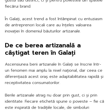
gustul său distinct, ci și pentru povestea din spatele
fiecărui brand.
În Galați, acest trend a fost întâmpinat cu entuziasm
de antreprenori locali care au înțeles valoarea
inovației în domeniul băuturilor artizanale.
De ce berea artizanală a
câștigat teren în Galați
Ascensiunea berii artizanale în Galați se înscrie într-
un fenomen mai amplu la nivel național, dar ceea ce
diferențiază acest oraș este adaptabilitatea rapidă și
receptivitatea consumatorilor.
Berile artizanale atrag nu doar prin gust, ci și prin
identitate. Fiecare etichetă spune o poveste – fie că
este inspirată de tradițiile locale, de simboluri