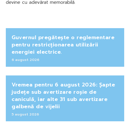
devine cu adevărat memorabilă.
Guvernul pregătește o reglementare
pentru restricționarea utilizării
energiei electrice.
6 august 2026
Vremea pentru 6 august 2026: Șapte
județe sub avertizare roșie de
caniculă, iar alte 31 sub avertizare
galbenă de vijelii
5 august 2026