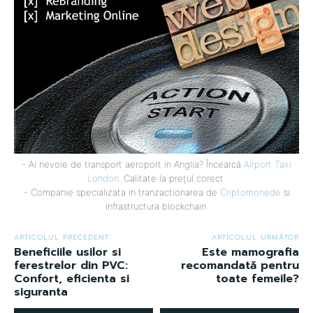
- Ai nevoie de transport aeroport in Anglia? Încearcă
Airport Taxi
London
. Calitate la prețul corect.
- Companie specializata in tranzactionarea de
Criptomonede
si
infrastructura blockchain.
ARTICOLUL PRECEDENT
ARTICOLUL URMĂTOR
Beneficiile usilor si
Este mamografia
ferestrelor din PVC:
recomandată pentru
Confort, eficienta si
toate femeile?
siguranta