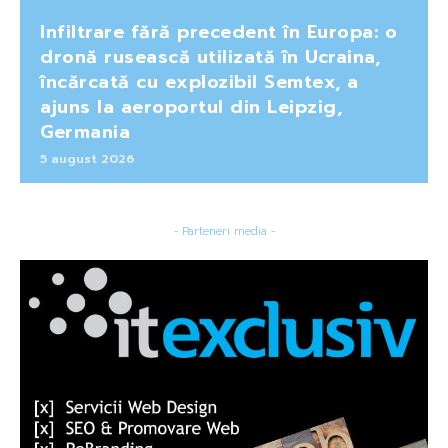
Infiltrare fără precedent în Europa: o
dronă rusească utilizată în Ucraina,
încărcată cu explozibil Semtex, a
ajuns la aeroportul din Leipzig,
Germania
5 august 2026
- Parteneri media -