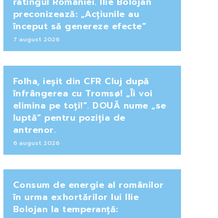
ratingul României. Ilie Bolojan
preconizează: „Acțiunile au
început să genereze efecte”
7 august 2026
Folha, ieșit din CFR Cluj după
înfrângerea cu Tromsø! „Îi voi
elimina pe toți!”. DOUĂ nume „se
luptă” pentru poziția de
antrenor.
6 august 2026
Consum de energie al românilor
în urma exhortărilor lui Ilie
Bolojan la temperanță: