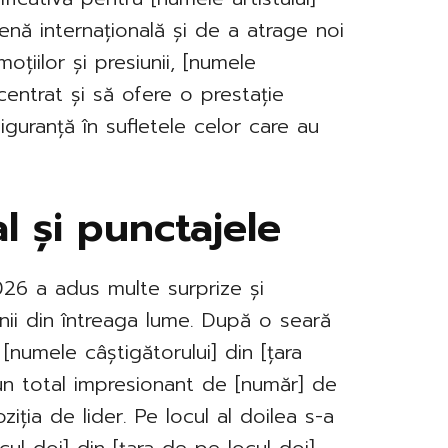
nă internațională și de a atrage noi
oțiilor și presiunii, [numele
centrat și să ofere o prestație
guranță în sufletele celor care au
l și punctajele
026 a adus multe surprize și
i din întreaga lume. După o seară
[numele câștigătorului] din [țara
 un total impresionant de [număr] de
iția de lider. Pe locul al doilea s-a