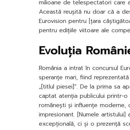
milioane de telespectatori care a
Această reușită nu doar că a des
Eurovision pentru [țara câștigătoa
pentru edițiile viitoare ale compet
Evoluția Românie
România a intrat în concursul Eu
speranțe mari, fiind reprezentată
„[titlul piesei]”. De la prima sa a
captat atenția publicului printr-
românești și influențe moderne, c
impresionant. [Numele artistului
excepțională, ci și o prezență sc