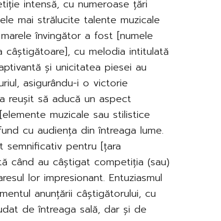
iție intensă, cu numeroase țări
ele mai strălucite talente muzicale
marele învingător a fost [numele
a câștigătoare], cu melodia intitulată
 captivantă și unicitatea piesei au
uriul, asigurându-i o victorie
] a reușit să aducă un aspect
[elemente muzicale sau stilistice
fund cu audiența din întreaga lume.
 semnificativ pentru [țara
tă când au câștigat competiția (sau)
esul lor impresionant. Entuziasmul
entul anunțării câștigătorului, cu
audat de întreaga sală, dar și de