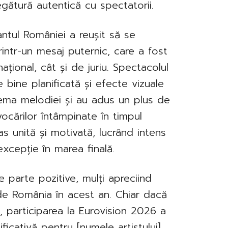
gătură autentică cu spectatorii.
antul României a reușit să se
printr-un mesaj puternic, care a fost
ațional, cât și de juriu. Spectacolul
bine planificată și efecte vizuale
tema melodiei și au adus un plus de
vocărilor întâmpinate în timpul
as unită și motivată, lucrând intens
xcepție în marea finală.
re parte pozitive, mulți apreciind
 de România în acest an. Chiar dacă
it, participarea la Eurovision 2026 a
icativă pentru [numele artistului]