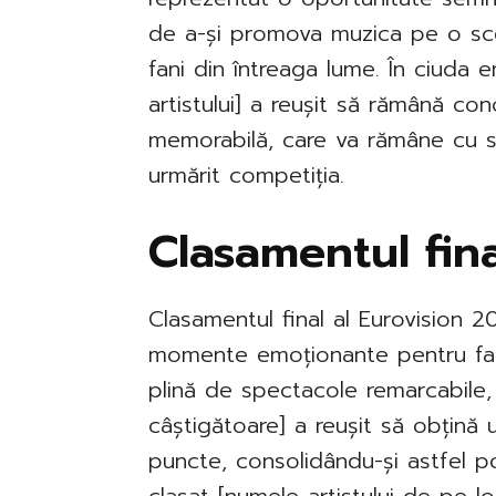
de a-și promova muzica pe o sce
fani din întreaga lume. În ciuda em
artistului] a reușit să rămână con
memorabilă, care va rămâne cu si
urmărit competiția.
Clasamentul fina
Clasamentul final al Eurovision 2
momente emoționante pentru fani
plină de spectacole remarcabile, 
câștigătoare] a reușit să obțină
puncte, consolidându-și astfel poz