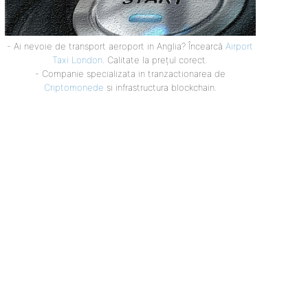
- Ai nevoie de transport aeroport in Anglia? Încearcă
Airport
Taxi London
. Calitate la prețul corect.
- Companie specializata in tranzactionarea de
Criptomonede
si infrastructura blockchain.