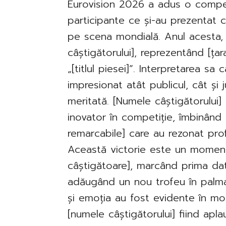
Eurovision 2026 a adus o compet
participante ce și-au prezentat c
pe scena mondială. Anul acesta, 
câștigătorului], reprezentând [țar
„[titlul piesei]”. Interpretarea sa
impresionat atât publicul, cât și j
meritată. [Numele câștigătorului
inovator în competiție, îmbinând 
remarcabile] care au rezonat pro
Această victorie este un moment
câștigătoare], marcând prima da
adăugând un nou trofeu în palmar
și emoția au fost evidente în mom
[numele câștigătorului] fiind apl