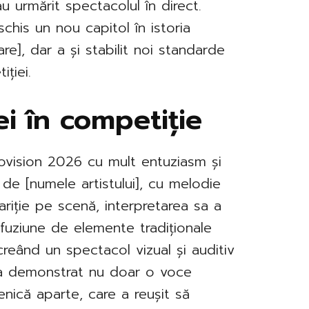
u urmărit spectacolul în direct.
chis un nou capitol în istoria
re], dar a și stabilit noi standarde
iției.
i în competiție
rovision 2026 cu mult entuziasm și
 de [numele artistului], cu melodie
pariție pe scenă, interpretarea sa a
o fuziune de elemente tradiționale
reând un spectacol vizual și auditiv
] a demonstrat nu doar o voce
enică aparte, care a reușit să