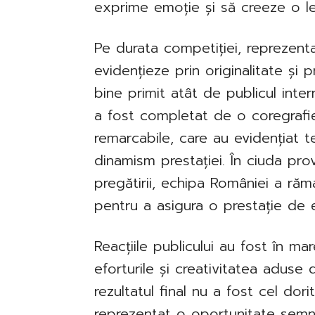
exprime emoție și să creeze o le
Pe durata competiției, reprezent
evidențieze prin originalitate și 
bine primit atât de publicul intern
a fost completat de o coregrafie 
remarcabile, care au evidențiat 
dinamism prestației. În ciuda pro
pregătirii, echipa României a răm
pentru a asigura o prestație de e
Reacțiile publicului au fost în ma
eforturile și creativitatea aduse
rezultatul final nu a fost cel dor
reprezentat o oportunitate semnif