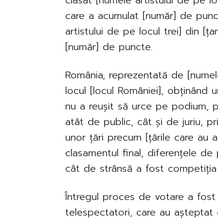
clasat [numele artistului de pe lo
care a acumulat [număr] de pun
artistului de pe locul trei] din [ț
[număr] de puncte.
România, reprezentată de [numele 
locul [locul României], obținând 
nu a reușit să urce pe podium, p
atât de public, cât și de juriu, 
unor țări precum [țările care au 
clasamentul final, diferențele de
cât de strânsă a fost competiția
Întregul proces de votare a fost 
telespectatori, care au așteptat