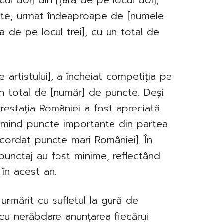
cul doi] din [țara de pe locul doi],
cte, urmat îndeaproape de [numele
ara de pe locul trei], cu un total de
artistului], a încheiat competiția pe
un total de [număr] de puncte. Deși
restația României a fost apreciată
primind puncte importante din partea
acordat puncte mari României]. În
 punctaj au fost minime, reflectând
 în acest an.
urmărit cu sufletul la gură de
 cu nerăbdare anunțarea fiecărui