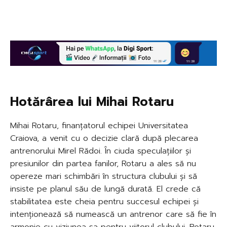
Hotărârea lui Mihai Rotaru
Mihai Rotaru, finanțatorul echipei Universitatea
Craiova, a venit cu o decizie clară după plecarea
antrenorului Mirel Rădoi. În ciuda speculațiilor și
presiunilor din partea fanilor, Rotaru a ales să nu
opereze mari schimbări în structura clubului și să
insiste pe planul său de lungă durată. El crede că
stabilitatea este cheia pentru succesul echipei și
intenționează să numească un antrenor care să fie în
armonie cu viziunea sa pentru viitorul clubului. Rotaru