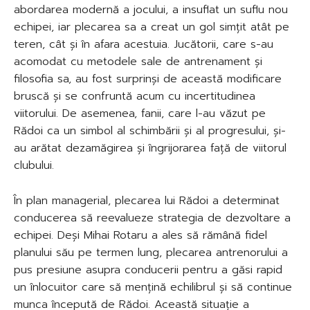
abordarea modernă a jocului, a insuflat un suflu nou
echipei, iar plecarea sa a creat un gol simțit atât pe
teren, cât și în afara acestuia. Jucătorii, care s-au
acomodat cu metodele sale de antrenament și
filosofia sa, au fost surprinși de această modificare
bruscă și se confruntă acum cu incertitudinea
viitorului. De asemenea, fanii, care l-au văzut pe
Rădoi ca un simbol al schimbării și al progresului, și-
au arătat dezamăgirea și îngrijorarea față de viitorul
clubului.
În plan managerial, plecarea lui Rădoi a determinat
conducerea să reevalueze strategia de dezvoltare a
echipei. Deși Mihai Rotaru a ales să rămână fidel
planului său pe termen lung, plecarea antrenorului a
pus presiune asupra conducerii pentru a găsi rapid
un înlocuitor care să mențină echilibrul și să continue
munca începută de Rădoi. Această situație a