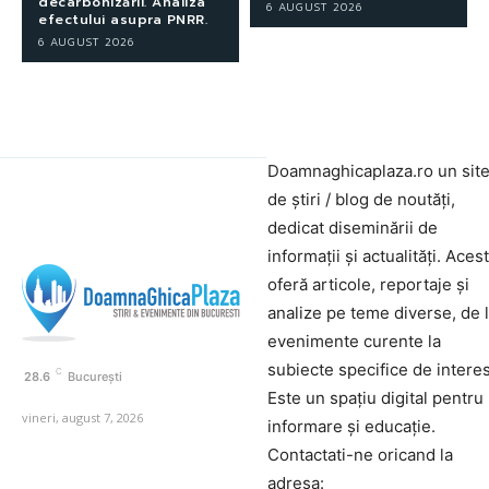
decarbonizării. Analiza
6 AUGUST 2026
efectului asupra PNRR.
6 AUGUST 2026
Doamnaghicaplaza.ro un sit
de știri / blog de noutăți,
dedicat diseminării de
informații și actualități. Aces
oferă articole, reportaje și
analize pe teme diverse, de 
evenimente curente la
subiecte specifice de interes
C
28.6
București
Este un spațiu digital pentru
vineri, august 7, 2026
informare și educație.
Contactati-ne oricand la
adresa: