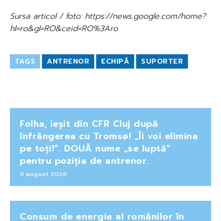
Sursa articol / foto: https://news.google.com/home?
hl=ro&gl=RO&ceid=RO%3Aro
TAGS
ANTRENOR
ECHIPĂ
SUPORTER
Folha, ieșit din CFR Cluj după
înfrângerea cu Tromsø! „Îi voi elimina
pe toți!”. DOUĂ nume „se luptă”
pentru poziția de antrenor.
6 august 2026
Consum de energie al românilor în