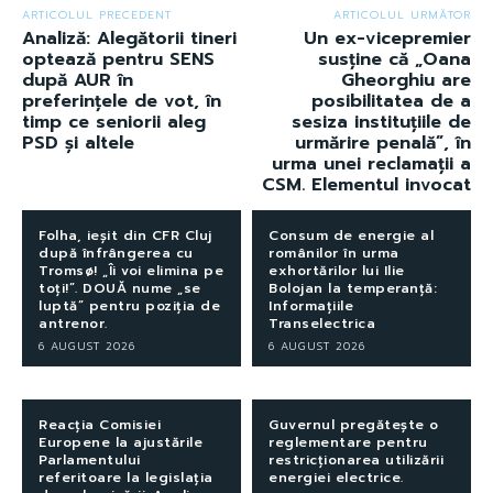
ARTICOLUL PRECEDENT
ARTICOLUL URMĂTOR
Analiză: Alegătorii tineri
Un ex-vicepremier
optează pentru SENS
susține că „Oana
după AUR în
Gheorghiu are
preferințele de vot, în
posibilitatea de a
timp ce seniorii aleg
sesiza instituțiile de
PSD și altele
urmărire penală”, în
urma unei reclamații a
CSM. Elementul invocat
Folha, ieșit din CFR Cluj
Consum de energie al
după înfrângerea cu
românilor în urma
Tromsø! „Îi voi elimina pe
exhortărilor lui Ilie
toți!”. DOUĂ nume „se
Bolojan la temperanță:
luptă” pentru poziția de
Informațiile
antrenor.
Transelectrica
6 AUGUST 2026
6 AUGUST 2026
Reacția Comisiei
Guvernul pregătește o
Europene la ajustările
reglementare pentru
Parlamentului
restricționarea utilizării
referitoare la legislația
energiei electrice.