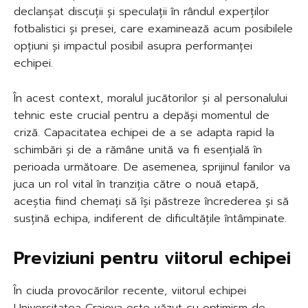
declanșat discuții și speculații în rândul experților
fotbalistici și presei, care examinează acum posibilele
opțiuni și impactul posibil asupra performanței
echipei.
În acest context, moralul jucătorilor și al personalului
tehnic este crucial pentru a depăși momentul de
criză. Capacitatea echipei de a se adapta rapid la
schimbări și de a rămâne unită va fi esențială în
perioada următoare. De asemenea, sprijinul fanilor va
juca un rol vital în tranziția către o nouă etapă,
aceștia fiind chemați să își păstreze încrederea și să
susțină echipa, indiferent de dificultățile întâmpinate.
Previziuni pentru viitorul echipei
În ciuda provocărilor recente, viitorul echipei
Universitatea Craiova este văzut cu optimism de