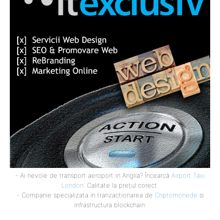
- Ai nevoie de transport aeroport in Anglia? Încearcă
Airport Taxi
London
. Calitate la prețul corect.
- Companie specializata in tranzactionarea de
Criptomonede
si
infrastructura blockchain.