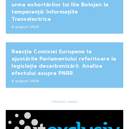
urma exhortărilor lui Ilie Bolojan la
temperanță: Informațiile
Transelectrica
6 august 2026
Reacția Comisiei Europene la
ajustările Parlamentului referitoare la
legislația decarbonizării. Analiza
efectului asupra PNRR.
6 august 2026
- Parteneri media -