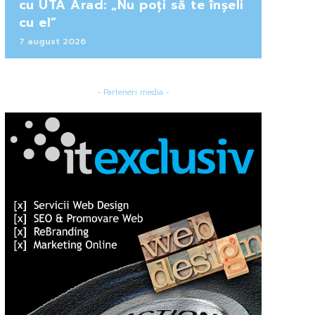
cu UTA Arad: „Nu poți să te înșeli
cu el”
7 august 2026
- Parteneri media -