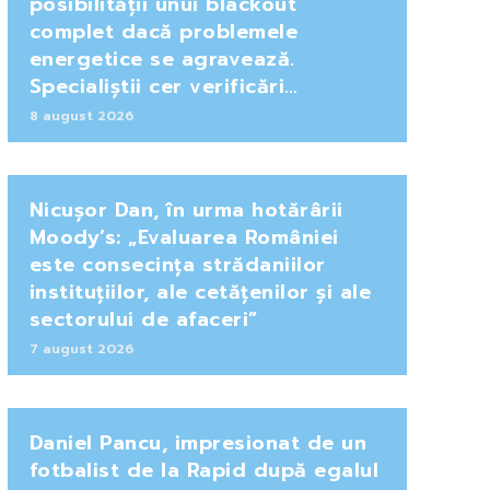
posibilității unui blackout
complet dacă problemele
energetice se agravează.
Specialiștii cer verificări…
8 august 2026
Nicușor Dan, în urma hotărârii
Moody’s: „Evaluarea României
este consecința strădaniilor
instituțiilor, ale cetățenilor și ale
sectorului de afaceri”
7 august 2026
Daniel Pancu, impresionat de un
fotbalist de la Rapid după egalul