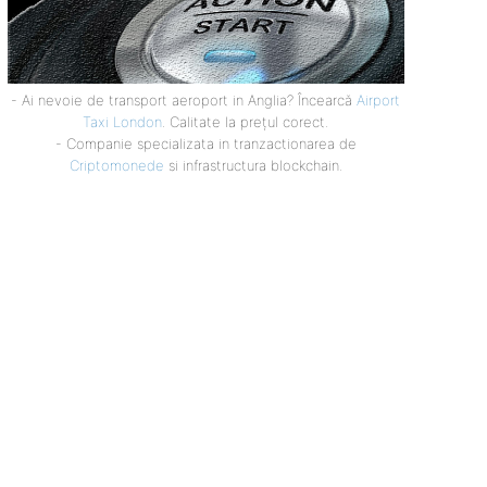
- Ai nevoie de transport aeroport in Anglia? Încearcă
Airport
Taxi London
. Calitate la prețul corect.
- Companie specializata in tranzactionarea de
Criptomonede
si infrastructura blockchain.