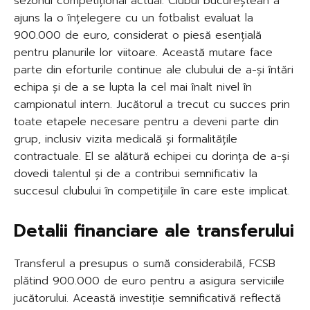
sezonul competițional actual. Clubul bucureștean a
ajuns la o înțelegere cu un fotbalist evaluat la
900.000 de euro, considerat o piesă esențială
pentru planurile lor viitoare. Această mutare face
parte din eforturile continue ale clubului de a-și întări
echipa și de a se lupta la cel mai înalt nivel în
campionatul intern. Jucătorul a trecut cu succes prin
toate etapele necesare pentru a deveni parte din
grup, inclusiv vizita medicală și formalitățile
contractuale. El se alătură echipei cu dorința de a-și
dovedi talentul și de a contribui semnificativ la
succesul clubului în competițiile în care este implicat.
Detalii financiare ale transferului
Transferul a presupus o sumă considerabilă, FCSB
plătind 900.000 de euro pentru a asigura serviciile
jucătorului. Această investiție semnificativă reflectă