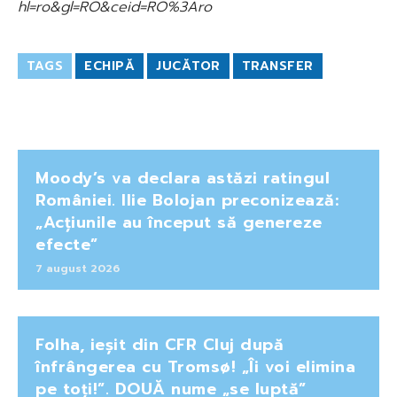
hl=ro&gl=RO&ceid=RO%3Aro
TAGS
ECHIPĂ
JUCĂTOR
TRANSFER
Moody’s va declara astăzi ratingul
României. Ilie Bolojan preconizează:
„Acțiunile au început să genereze
efecte”
7 august 2026
Folha, ieșit din CFR Cluj după
înfrângerea cu Tromsø! „Îi voi elimina
pe toți!”. DOUĂ nume „se luptă”