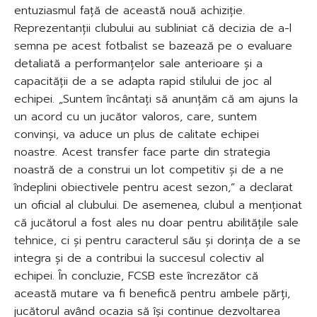
entuziasmul față de această nouă achiziție.
Reprezentanții clubului au subliniat că decizia de a-l
semna pe acest fotbalist se bazează pe o evaluare
detaliată a performanțelor sale anterioare și a
capacității de a se adapta rapid stilului de joc al
echipei. „Suntem încântați să anunțăm că am ajuns la
un acord cu un jucător valoros, care, suntem
convinși, va aduce un plus de calitate echipei
noastre. Acest transfer face parte din strategia
noastră de a construi un lot competitiv și de a ne
îndeplini obiectivele pentru acest sezon,” a declarat
un oficial al clubului. De asemenea, clubul a menționat
că jucătorul a fost ales nu doar pentru abilitățile sale
tehnice, ci și pentru caracterul său și dorința de a se
integra și de a contribui la succesul colectiv al
echipei. În concluzie, FCSB este încrezător că
această mutare va fi benefică pentru ambele părți,
jucătorul având ocazia să își continue dezvoltarea