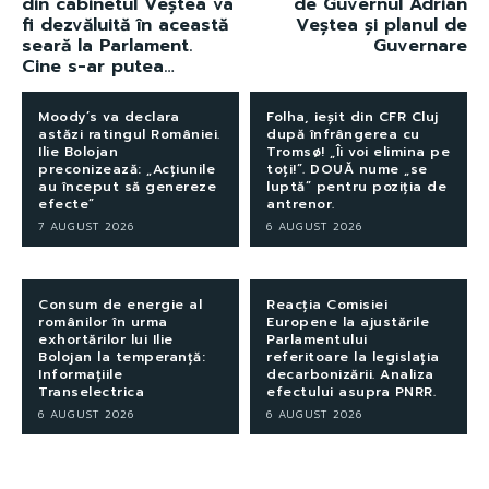
din cabinetul Veștea va
de Guvernul Adrian
fi dezvăluită în această
Veștea și planul de
seară la Parlament.
Guvernare
Cine s-ar putea…
Moody’s va declara
Folha, ieșit din CFR Cluj
astăzi ratingul României.
după înfrângerea cu
Ilie Bolojan
Tromsø! „Îi voi elimina pe
preconizează: „Acțiunile
toți!”. DOUĂ nume „se
au început să genereze
luptă” pentru poziția de
efecte”
antrenor.
7 AUGUST 2026
6 AUGUST 2026
Consum de energie al
Reacția Comisiei
românilor în urma
Europene la ajustările
exhortărilor lui Ilie
Parlamentului
Bolojan la temperanță:
referitoare la legislația
Informațiile
decarbonizării. Analiza
Transelectrica
efectului asupra PNRR.
6 AUGUST 2026
6 AUGUST 2026