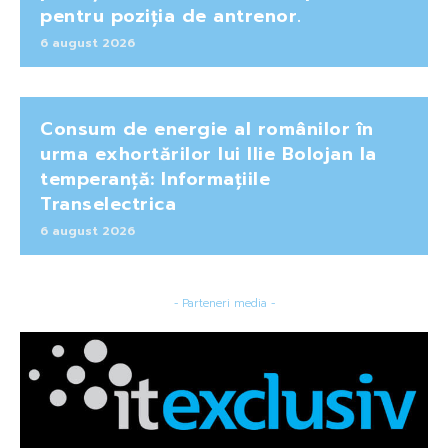
pentru poziția de antrenor.
6 august 2026
Consum de energie al românilor în
urma exhortărilor lui Ilie Bolojan la
temperanță: Informațiile
Transelectrica
6 august 2026
- Parteneri media -