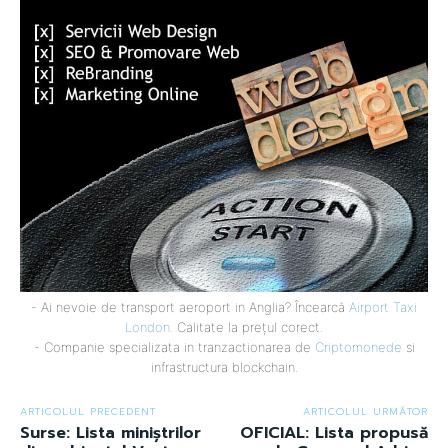
- Ai nevoie de transport aeroport in Anglia? Încearcă
Airport Taxi
London
. Calitate la prețul corect.
- Companie specializata in tranzactionarea de
Criptomonede
si
infrastructura blockchain.
ARTICOLUL PRECEDENT
ARTICOLUL URMĂTOR
Surse: Lista miniștrilor
OFICIAL: Lista propusă