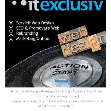
- Ai nevoie de transport aeroport in Anglia? Încearcă
Airport Taxi
London
. Calitate la prețul corect.
- Companie specializata in tranzactionarea de
Criptomonede
si
infrastructura blockchain.