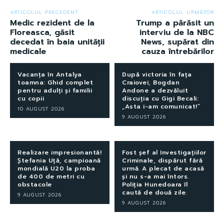
ARTICOLUL PRECEDENT
ARTICOLUL URMĂTOR
Medic rezident de la
Trump a părăsit un
Floreasca, găsit
interviu de la NBC
decedat în baia unității
News, supărat din
medicale
cauza întrebărilor
Vacanța în Antalya
După victoria în fața
toamna: Ghid complet
Craiovei, Bogdan
pentru adulți și familii
Andone a dezvăluit
cu copii
discuția cu Gigi Becali:
„Asta i-am comunicat!”
10 AUGUST 2026
9 AUGUST 2026
Realizare impresionantă!
Fost șef al Investigațiilor
Ștefania Uță, campioană
Criminale, dispărut fără
mondială U20 la proba
urmă. A plecat de acasă
de 400 de metri cu
și nu s-a mai întors.
obstacole
Poliția Hunedoara îl
caută de două zile.
9 AUGUST 2026
9 AUGUST 2026