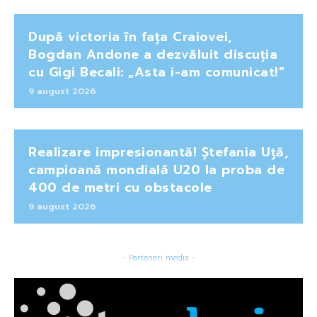
După victoria în fața Craiovei,
Bogdan Andone a dezvăluit discuția
cu Gigi Becali: „Asta i-am comunicat!”
9 august 2026
Realizare impresionantă! Ștefania Uță,
campioană mondială U20 la proba de
400 de metri cu obstacole
9 august 2026
- Parteneri media -