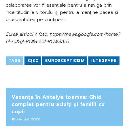
colaborarea vor fi esențiale pentru a naviga prin
incertitudinile viitorului și pentru a menține pacea și
prosperitatea pe continent.
Sursa articol / foto: https://news.google.com/home?
hl=ro&gl=RO&ceid=RO%3Aro
TAGS
EȘEC
EUROSCEPTICISM
INTEGRARE
Vacanța în Antalya toamna: Ghid
complet pentru adulți și familii cu
copii
10 august 2026