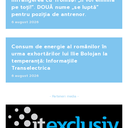
pe toți!”. DOUĂ nume „se luptă”
pentru poziția de antrenor.
6 august 2026
Consum de energie al românilor în
urma exhortărilor lui Ilie Bolojan la
temperanță: Informațiile
Transelectrica
6 august 2026
- Parteneri media -