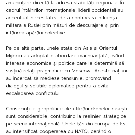
amenințare directă la adresa stabilității regionale. În
cadrul întâlnirilor internaționale, liderii occidentali au
accentuat necesitatea de a contracara influența
militară a Rusiei prin măsuri de descurajare și prin
întărirea apărării colective.
Pe de altă parte, unele state din Asia și Orientul
Mijlociu au adoptat o abordare mai nuanțată, având
interese economice și politice care le determină să
susțină relații pragmatice cu Moscova. Aceste națiuni
au încercat să medieze tensiunile, promovând
dialogul și soluțiile diplomatice pentru a evita
escaladarea conflictului.
Consecințele geopolitice ale utilizării dronelor rusești
sunt considerabile, contribuind la realinieri strategice
pe scena internațională. Unele țări din Europa de Est
au intensificat cooperarea cu NATO, cerând o