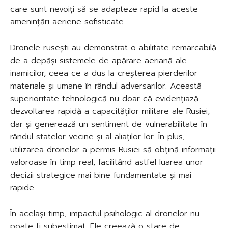
care sunt nevoiți să se adapteze rapid la aceste
amenințări aeriene sofisticate.
Dronele rusești au demonstrat o abilitate remarcabilă
de a depăși sistemele de apărare aeriană ale
inamicilor, ceea ce a dus la creșterea pierderilor
materiale și umane în rândul adversarilor. Această
superioritate tehnologică nu doar că evidențiază
dezvoltarea rapidă a capacităților militare ale Rusiei,
dar și generează un sentiment de vulnerabilitate în
rândul statelor vecine și al aliaților lor. În plus,
utilizarea dronelor a permis Rusiei să obțină informații
valoroase în timp real, facilitând astfel luarea unor
decizii strategice mai bine fundamentate și mai
rapide.
În același timp, impactul psihologic al dronelor nu
poate fi subestimat. Ele creează o stare de