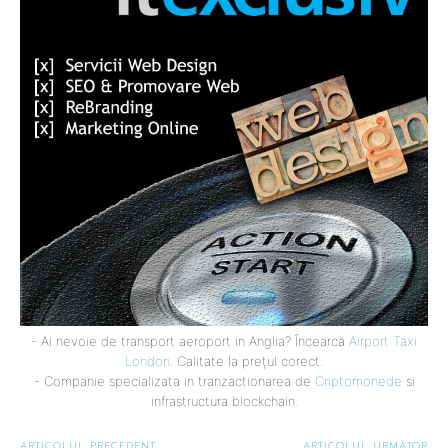
- Ai nevoie de transport aeroport in Anglia? Încearcă
Airport Taxi
London
. Calitate la prețul corect.
- Companie specializata in tranzactionarea de
Criptomonede
si
infrastructura blockchain.
ARTICOLUL PRECEDENT
ARTICOLUL URMĂTOR