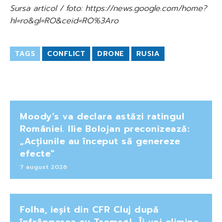
Sursa articol / foto: https://news.google.com/home?
hl=ro&gl=RO&ceid=RO%3Aro
TAGS
CONFLICT
DRONE
RUSIA
Moody’s va declara astăzi ratingul
României. Ilie Bolojan preconizează:
„Acțiunile au început să genereze
efecte”
7 august 2026
Folha, ieșit din CFR Cluj după
înfrângerea cu Tromsø! „Îi voi elimina