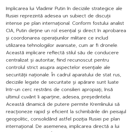
Implicarea lui Vladimir Putin în deciziile strategice ale
Rusiei reprezintă adesea un subiect de discuții
intense pe plan internațional. Conform fostului analist
CIA, Putin deține un rol esențial și direct în aprobarea
și coordonarea operațiunilor militare ce includ
utilizarea tehnologiilor avansate, cum ar fi dronele.
Această implicare reflectă stilul său de conducere
centralizat și autoritar, fiind recunoscut pentru
controlul strict asupra aspectelor esențiale ale
securității naționale. În cadrul aparatului de stat rus,
deciziile legate de securitate și apărare sunt luate
într-un cerc restrâns de consilieri apropiați, însă
ultimul cuvânt îi aparține, adesea, președintelui.
Această dinamică de putere permite Kremlinului să
reacționeze rapid și eficient la schimbările din peisajul
geopolitic, consolidând astfel poziția Rusiei pe plan
internațional. De asemenea, implicarea directă a lui