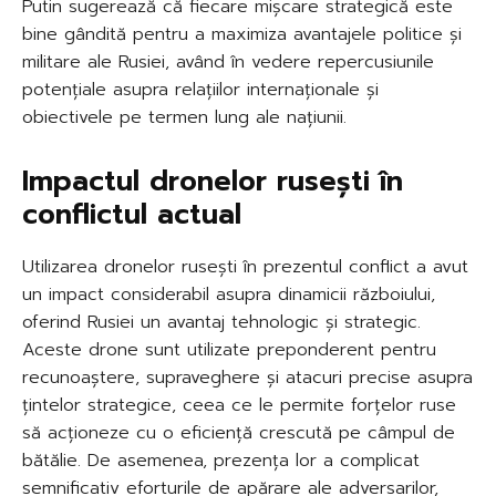
Putin sugerează că fiecare mișcare strategică este
bine gândită pentru a maximiza avantajele politice și
militare ale Rusiei, având în vedere repercusiunile
potențiale asupra relațiilor internaționale și
obiectivele pe termen lung ale națiunii.
Impactul dronelor rusești în
conflictul actual
Utilizarea dronelor rusești în prezentul conflict a avut
un impact considerabil asupra dinamicii războiului,
oferind Rusiei un avantaj tehnologic și strategic.
Aceste drone sunt utilizate preponderent pentru
recunoaștere, supraveghere și atacuri precise asupra
țintelor strategice, ceea ce le permite forțelor ruse
să acționeze cu o eficiență crescută pe câmpul de
bătălie. De asemenea, prezența lor a complicat
semnificativ eforturile de apărare ale adversarilor,