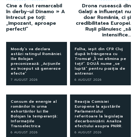
Cine a fost remarcabil
Drona rusească din
în derby-ul Dinamo » A
Galați a influențat nu
întrecut pe toți:
doar România, ci și
„Impozant, aproape
credibilitatea Europei.
perfect!”
Rușii plănuiesc „să
intensifice…
Moody’s va declara
Folha, ieșit din CFR Cluj
astăzi ratingul României.
după înfrângerea cu
Ilie Bolojan
Tromsø! „Îi voi elimina pe
preconizează: „Acțiunile
toți!”. DOUĂ nume „se
au început să genereze
luptă” pentru poziția de
efecte”
antrenor.
7 AUGUST 2026
6 AUGUST 2026
Consum de energie al
Reacția Comisiei
românilor în urma
Europene la ajustările
exhortărilor lui Ilie
Parlamentului
Bolojan la temperanță:
referitoare la legislația
Informațiile
decarbonizării. Analiza
Transelectrica
efectului asupra PNRR.
6 AUGUST 2026
6 AUGUST 2026