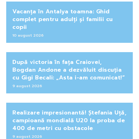
Vacanța în Antalya toamna: Ghid
complet pentru adulți și familii cu
copii
10 august 2026
După victoria în fața Craiovei,
Bogdan Andone a dezvăluit discuția
cu Gigi Becali: „Asta i-am comunicat!”
9 august 2026
Realizare impresionantă! Ștefania Uță,
campioană mondială U20 la proba de
400 de metri cu obstacole
9 august 2026