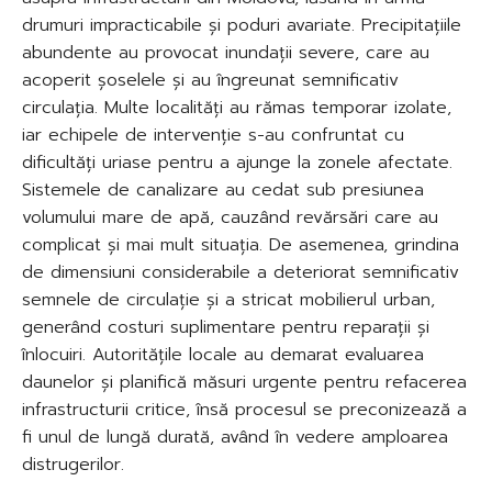
drumuri impracticabile și poduri avariate. Precipitațiile
abundente au provocat inundații severe, care au
acoperit șoselele și au îngreunat semnificativ
circulația. Multe localități au rămas temporar izolate,
iar echipele de intervenție s-au confruntat cu
dificultăți uriase pentru a ajunge la zonele afectate.
Sistemele de canalizare au cedat sub presiunea
volumului mare de apă, cauzând revărsări care au
complicat și mai mult situația. De asemenea, grindina
de dimensiuni considerabile a deteriorat semnificativ
semnele de circulație și a stricat mobilierul urban,
generând costuri suplimentare pentru reparații și
înlocuiri. Autoritățile locale au demarat evaluarea
daunelor și planifică măsuri urgente pentru refacerea
infrastructurii critice, însă procesul se preconizează a
fi unul de lungă durată, având în vedere amploarea
distrugerilor.