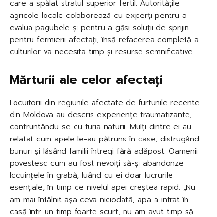
care a spălat stratul superior fertil. Autoritățile
agricole locale colaborează cu experți pentru a
evalua pagubele și pentru a găsi soluții de sprijin
pentru fermierii afectați, însă refacerea completă a
culturilor va necesita timp și resurse semnificative.
Mărturii ale celor afectați
Locuitorii din regiunile afectate de furtunile recente
din Moldova au descris experiențe traumatizante,
confruntându-se cu furia naturii. Mulți dintre ei au
relatat cum apele le-au pătruns în case, distrugând
bunuri și lăsând familii întregi fără adăpost. Oamenii
povestesc cum au fost nevoiți să-și abandonze
locuințele în grabă, luând cu ei doar lucrurile
esențiale, în timp ce nivelul apei creștea rapid. „Nu
am mai întâlnit așa ceva niciodată, apa a intrat în
casă într-un timp foarte scurt, nu am avut timp să