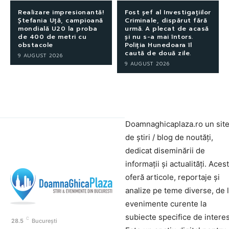
Realizare impresionantă!
Fost șef al Investigațiilor
Ștefania Uță, campioană
Criminale, dispărut fără
mondială U20 la proba
urmă. A plecat de acasă
de 400 de metri cu
și nu s-a mai întors.
obstacole
Poliția Hunedoara îl
caută de două zile.
9 AUGUST 2026
9 AUGUST 2026
Doamnaghicaplaza.ro un sit
de știri / blog de noutăți,
dedicat diseminării de
informații și actualități. Aces
oferă articole, reportaje și
analize pe teme diverse, de 
evenimente curente la
subiecte specifice de interes
C
28.5
București