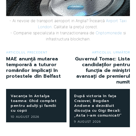
- Ai nevoie de transport aeroport in Anglia? Încearcă
Airport Taxi
London
. Calitate la prețul corect.
- Companie specializata in tranzactionarea de
Criptomonede
si
infrastructura blockchain.
ARTICOLUL PRECEDENT
ARTICOLUL URMĂTOR
MAE anunță mutarea
Guvernul Tomac: Lista
temporară a tuturor
candidaților pentru
românilor implicați în
funcția de miniștri
protestele din Belfast
avansați de premierul
numit
Vacanța în Antalya
După victoria în fața
toamna: Ghid complet
Craiovei, Bogdan
pentru adulți și familii
Andone a dezvăluit
cu copii
discuția cu Gigi Becali:
„Asta i-am comunicat!”
10 AUGUST 2026
9 AUGUST 2026