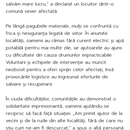
salvăm mare lucru,” a declarat un locuitor dintr-o
comună sever afectată.
Pe lângă pagubele materiale, mulți se confruntă cu
frica și nesiguranța legată de viitor. În anumite
localități, oamenii au rămas fără curent electric și apă
potabilă pentru mai multe zile, iar ajutoarele au ajuns
cu dificultate din cauza drumurilor impracticabile.
Voluntarii și echipele de intervenție au muncit
neobosit pentru a oferi sprijin celor afectați, însă
provocările logistice au îngreunat eforturile de
salvare și recuperare.
În ciuda dificultăților, comunitățile au demonstrat o
solidaritate impresionantă, oamenii ajutându-se
reciproc să facă față situației. „Am primit ajutor de la
vecini și de la rude din alte localități, fără de care nu
știu cum ne-am fi descurcat,” a spus o altă persoană