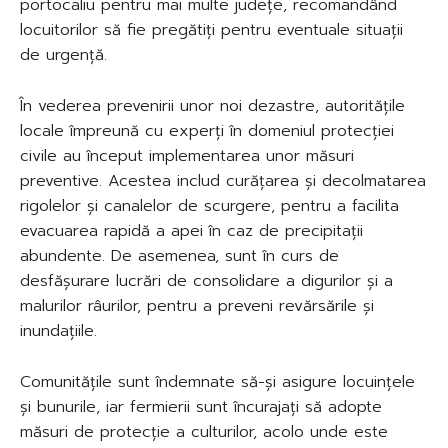
portocaliu pentru mai multe județe, recomandând
locuitorilor să fie pregătiți pentru eventuale situații
de urgență.
În vederea prevenirii unor noi dezastre, autoritățile
locale împreună cu experți în domeniul protecției
civile au început implementarea unor măsuri
preventive. Acestea includ curățarea și decolmatarea
rigolelor și canalelor de scurgere, pentru a facilita
evacuarea rapidă a apei în caz de precipitații
abundente. De asemenea, sunt în curs de
desfășurare lucrări de consolidare a digurilor și a
malurilor râurilor, pentru a preveni revărsările și
inundațiile.
Comunitățile sunt îndemnate să-și asigure locuințele
și bunurile, iar fermierii sunt încurajați să adopte
măsuri de protecție a culturilor, acolo unde este