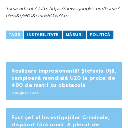
Sursa articol / foto: https://news.google.com/home?
hl=ro&gl=RO&ceid=RO%3Aro
TAGS
INSTABILITATE
MĂSURI
POLITICĂ
Realizare impresionantă! Ștefania Uță,
campioană mondială U20 la proba de
400 de metri cu obstacole
9 august 2026
Fost șef al Investigațiilor Criminale,
dispărut fără urmă. A plecat de