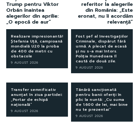
Trump pentru Viktor
referitor la alegerile
Orbán înaintea
din România: „Este
alegerilor din aprilie:
eronat, nu îi acordăm
„O epocă de aur”
relevanță”
Realizare impresionantă!
Fost șef al Investigațiilor
Ștefania Uță, campioană
Criminale, dispărut fără
mondială U20 la proba
urmă. A plecat de acasă
de 400 de metri cu
și nu s-a mai întors.
obstacole
Poliția Hunedoara îl
caută de două zile.
9 AUGUST 2026
9 AUGUST 2026
Transfer semnificativ
Tânără sancționată
anunțat în ziua partidei:
pentru banii oferiți în
„Portar de echipă
plic la nuntă: „Cu suma
națională”
de 1.600 de lei, mai bine
nu te prezentai”
9 AUGUST 2026
9 AUGUST 2026