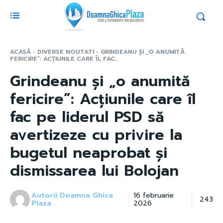
ACASĂ
DIVERSE NOUTATI
GRINDEANU ȘI „O ANUMITĂ
FERICIRE”: ACȚIUNILE CARE ÎL FAC...
Grindeanu și „o anumită
fericire”: Acțiunile care îl
fac pe liderul PSD să
avertizeze cu privire la
bugetul neaprobat și
dismissarea lui Bolojan
Autorii Doamna Ghica
16 februarie
243
Plaza
2026