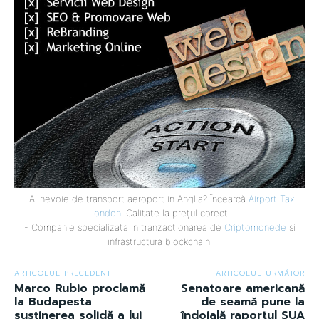
- Ai nevoie de transport aeroport in Anglia? Încearcă
Airport Taxi
London
. Calitate la prețul corect.
- Companie specializata in tranzactionarea de
Criptomonede
si
infrastructura blockchain.
ARTICOLUL PRECEDENT
ARTICOLUL URMĂTOR
Marco Rubio proclamă
Senatoare americană
la Budapesta
de seamă pune la
susținerea solidă a lui
îndoială raportul SUA