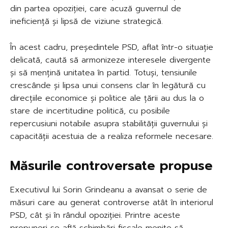
din partea opoziției, care acuză guvernul de
ineficiență și lipsă de viziune strategică.
În acest cadru, președintele PSD, aflat într-o situație
delicată, caută să armonizeze interesele divergente
și să mențină unitatea în partid. Totuși, tensiunile
crescânde și lipsa unui consens clar în legătură cu
direcțiile economice și politice ale țării au dus la o
stare de incertitudine politică, cu posibile
repercusiuni notabile asupra stabilității guvernului și
capacității acestuia de a realiza reformele necesare.
Măsurile controversate propuse
Executivul lui Sorin Grindeanu a avansat o serie de
măsuri care au generat controverse atât în interiorul
PSD, cât și în rândul opoziției. Printre aceste
propuneri se află schimbări fiscale menite să