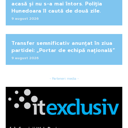
acasă și nu s-a mai întors. Poliția
Hunedoara îl caută de două zile.
9 august 2026
Transfer semnificativ anunțat în ziua
partidei: „Portar de echipă națională”
9 august 2026
- Parteneri media -