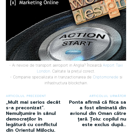
- Ai nevoie de transport aeroport in Anglia? Încearcă
Airport Taxi
London
. Calitate la prețul corect.
- Companie specializata in tranzactionarea de
Criptomonede
si
infrastructura blockchain.
ARTICOLUL PRECEDENT
ARTICOLUL URMĂTOR
„Mult mai serios decât
Ponta afirmă că fiica sa
s-a preconizat”.
a fost eliminată din
Nemulțumire în sânul
avionul din Oman către
democraților în
țară. Țoiu: copilul nu
legătură cu conflictul
este exclus după…
din Orientul Mijlociu,