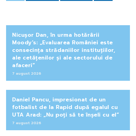
Nicușor Dan, în urma hotărârii
Moody’s: „Evaluarea României este
consecința strădaniilor instituțiilor,
ale cetățenilor și ale sectorului de
afaceri”
7 august 2026
Daniel Pancu, impresionat de un
fotbalist de la Rapid după egalul cu
UTA Arad: „Nu poți să te înșeli cu el”
7 august 2026