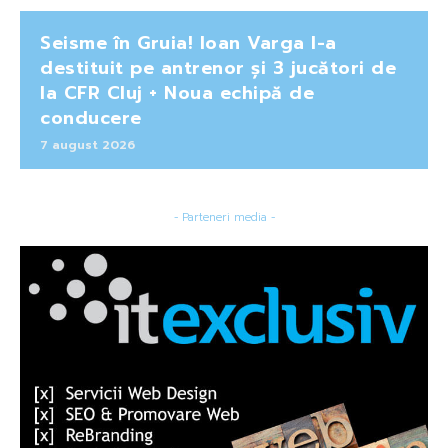
Seisme în Gruia! Ioan Varga l-a
destituit pe antrenor și 3 jucători de
la CFR Cluj + Noua echipă de
conducere
7 august 2026
- Parteneri media -