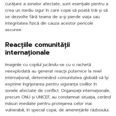
curățare a zonelor afectate, sunt esențiale pentru a
crea un mediu sigur în care copiii să poată trăi și să
se dezvolte fără teama de a-și pierde viața sau
integritatea fizică din cauza acestor pericole
ascunse.
Reacțiile comunității
internaționale
Imaginile cu copilul jucându-se cu o rachetă
neexplodată au generat reacții puternice la nivel
internațional, determinând comunitatea globală să își
exprime îngrijorarea pentru siguranța civililor în
zonele afectate de conflict. Organizații internaționale,
precum ONU și UNICEF, au condamnat situația, cerând
măsuri imediate pentru protejarea celor mai
vulnerabili, în special copiii, de amenințările războiului.