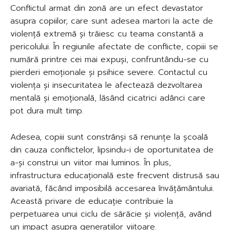
Conflictul armat din zonă are un efect devastator
asupra copiilor, care sunt adesea martori la acte de
violență extremă și trăiesc cu teama constantă a
pericolului. În regiunile afectate de conflicte, copiii se
numără printre cei mai expuși, confruntându-se cu
pierderi emoționale și psihice severe. Contactul cu
violența și insecuritatea le afectează dezvoltarea
mentală și emoțională, lăsând cicatrici adânci care
pot dura mult timp.
Adesea, copiii sunt constrânși să renunțe la școală
din cauza conflictelor, lipsindu-i de oportunitatea de
a-și construi un viitor mai luminos. În plus,
infrastructura educațională este frecvent distrusă sau
avariată, făcând imposibilă accesarea învățământului.
Această privare de educație contribuie la
perpetuarea unui ciclu de sărăcie și violență, având
un impact asupra generațiilor viitoare.