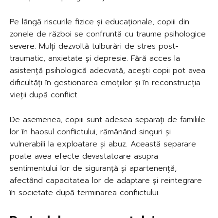
Pe lângă riscurile fizice și educaționale, copiii din
zonele de război se confruntă cu traume psihologice
severe. Mulți dezvoltă tulburări de stres post-
traumatic, anxietate și depresie. Fără acces la
asistență psihologică adecvată, acești copii pot avea
dificultăți în gestionarea emoțiilor și în reconstrucția
vieții după conflict.
De asemenea, copiii sunt adesea separați de familiile
lor în haosul conflictului, rămânând singuri și
vulnerabili la exploatare și abuz. Această separare
poate avea efecte devastatoare asupra
sentimentului lor de siguranță și apartenență,
afectând capacitatea lor de adaptare și reintegrare
în societate după terminarea conflictului.