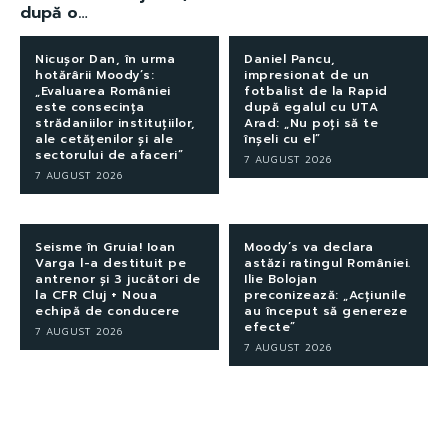
după o…
Nicușor Dan, în urma
Daniel Pancu,
hotărârii Moody’s:
impresionat de un
„Evaluarea României
fotbalist de la Rapid
este consecința
după egalul cu UTA
strădaniilor instituțiilor,
Arad: „Nu poți să te
ale cetățenilor și ale
înșeli cu el”
sectorului de afaceri”
7 AUGUST 2026
7 AUGUST 2026
Seisme în Gruia! Ioan
Moody’s va declara
Varga l-a destituit pe
astăzi ratingul României.
antrenor și 3 jucători de
Ilie Bolojan
la CFR Cluj + Noua
preconizează: „Acțiunile
echipă de conducere
au început să genereze
efecte”
7 AUGUST 2026
7 AUGUST 2026