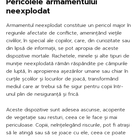
Pericolele armamentului
neexplodat
Armamentul neexplodat constituie un pericol major în
regiunile afectate de conflicte, amenințând viețile
civililor, în special ale copiilor, care, din curiozitate sau
din lipsă de informații, se pot apropia de aceste
dispozitive mortale. Rachetele, minele și alte tipuri de
muniție neexplodată rămân răspândite pe câmpurile
de luptă, în apropierea așezărilor umane sau chiar în
curțile școlilor și locurilor de joacă, transformând
mediul care ar trebui să fie sigur pentru copii într-
unul plin de nesiguranță și frică.
Aceste dispozitive sunt adesea ascunse, acoperite
de vegetație sau resturi, ceea ce le face și mai
periculoase. Copiii, neînțelegând riscurile, pot fi atrași
să le atingă sau să se joace cu ele, ceea ce poate