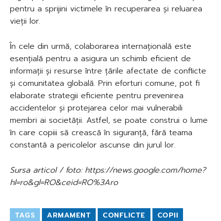
pentru a sprijini victimele în recuperarea și reluarea
vieții lor.
În cele din urmă, colaborarea internațională este
esențială pentru a asigura un schimb eficient de
informații și resurse între țările afectate de conflicte
și comunitatea globală. Prin eforturi comune, pot fi
elaborate strategii eficiente pentru prevenirea
accidentelor și protejarea celor mai vulnerabili
membri ai societății. Astfel, se poate construi o lume
în care copiii să crească în siguranță, fără teama
constantă a pericolelor ascunse din jurul lor.
Sursa articol / foto: https://news.google.com/home?
hl=ro&gl=RO&ceid=RO%3Aro
TAGS
ARMAMENT
CONFLICTE
COPII