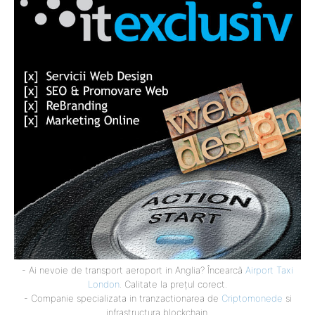
- Ai nevoie de transport aeroport in Anglia? Încearcă
Airport Taxi
London
. Calitate la prețul corect.
- Companie specializata in tranzactionarea de
Criptomonede
si
infrastructura blockchain.