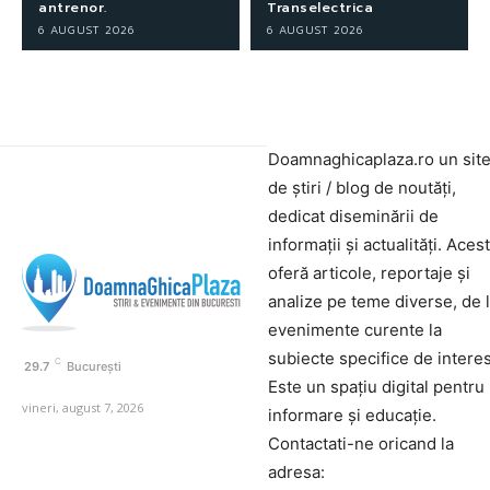
antrenor.
Transelectrica
6 AUGUST 2026
6 AUGUST 2026
Doamnaghicaplaza.ro un sit
de știri / blog de noutăți,
dedicat diseminării de
informații și actualități. Aces
oferă articole, reportaje și
analize pe teme diverse, de 
evenimente curente la
subiecte specifice de interes
C
29.7
București
Este un spațiu digital pentru
vineri, august 7, 2026
informare și educație.
Contactati-ne oricand la
adresa: