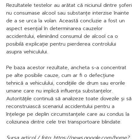
Rezultatele testelor au arătat că niciunul dintre șoferi
nu consumase alcool sau substanțe interzise înainte
de a se urca la volan. Această concluzie a fost un
aspect esențial în determinarea cauzelor
accidentului, eliminând consumul de alcool ca o
posibilă explicație pentru pierderea controlului
asupra vehiculului.
Pe baza acestor rezultate, ancheta s-a concentrat
pe alte posibile cauze, cum ar fi o defecțiune
tehnică a vehiculului, condițiile de drum sau erorile
umane care nu implică influența substanțelor.
Autoritățile continuă să analizeze toate dovezile și să
reconstruiască scenariul accidentului pentru a
înțelege pe deplin circumstanțele care au condus la
coliziunea dintre cele trei transportoare blindate.
Sursa articol / foto: https://news.google.com/home?