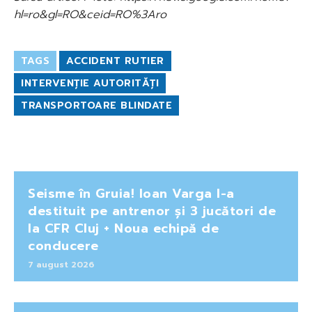
hl=ro&gl=RO&ceid=RO%3Aro
TAGS
ACCIDENT RUTIER
INTERVENȚIE AUTORITĂȚI
TRANSPORTOARE BLINDATE
Seisme în Gruia! Ioan Varga l-a
destituit pe antrenor și 3 jucători de
la CFR Cluj + Noua echipă de
conducere
7 august 2026