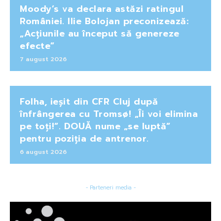
Moody’s va declara astăzi ratingul
României. Ilie Bolojan preconizează:
„Acțiunile au început să genereze
efecte”
7 august 2026
Folha, ieșit din CFR Cluj după
înfrângerea cu Tromsø! „Îi voi elimina
pe toți!”. DOUĂ nume „se luptă”
pentru poziția de antrenor.
6 august 2026
- Parteneri media -