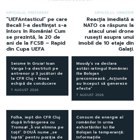
ARTICOLUL PRECEDENT
ARTICOLUL URMĂTOR
”UEFAntasticul” pe care
Reacția imediată a
Becali l-a desființat s-a
NATO ca răspuns la
întors în România! Cum
atacul unei drone
se prezintă, la 20 de
rusești asupra unui
ani de la FCSB – Rapid
imobil de 10 etaje din
din Cupa UEFA
Galați.
Seisme în Gruia! Ioan
Moody’s va declara
Varga l-a destituit pe
astăzi ratingul României.
antrenor și 3 jucători de
Ilie Bolojan
la CFR Cluj + Noua
preconizează: „Acțiunile
echipă de conducere
au început să genereze
efecte”
7 AUGUST 2026
7 AUGUST 2026
Folha, ieșit din CFR Cluj
Consum de energie al
după înfrângerea cu
românilor în urma
Tromsø! „Îi voi elimina pe
exhortărilor lui Ilie
toți!”. DOUĂ nume „se
Bolojan la temperanță:
luptă” pentru poziția de
Informațiile