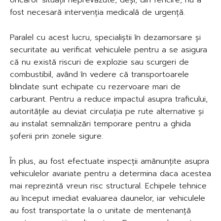
oricăror situații neprevăzute, deși, din fericire, nu a
fost necesară intervenția medicală de urgență.
Paralel cu acest lucru, specialiștii în dezamorsare și
securitate au verificat vehiculele pentru a se asigura
că nu există riscuri de explozie sau scurgeri de
combustibil, având în vedere că transportoarele
blindate sunt echipate cu rezervoare mari de
carburant. Pentru a reduce impactul asupra traficului,
autoritățile au deviat circulația pe rute alternative și
au instalat semnalizări temporare pentru a ghida
șoferii prin zonele sigure.
În plus, au fost efectuate inspecții amănunțite asupra
vehiculelor avariate pentru a determina daca acestea
mai reprezintă vreun risc structural. Echipele tehnice
au început imediat evaluarea daunelor, iar vehiculele
au fost transportate la o unitate de mentenanță