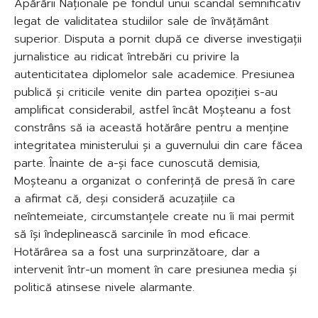
Apărării Naționale pe fondul unui scandal semnificativ
legat de validitatea studiilor sale de învățământ
superior. Disputa a pornit după ce diverse investigații
jurnalistice au ridicat întrebări cu privire la
autenticitatea diplomelor sale academice. Presiunea
publică și criticile venite din partea opoziției s-au
amplificat considerabil, astfel încât Moșteanu a fost
constrâns să ia această hotărâre pentru a menține
integritatea ministerului și a guvernului din care făcea
parte. Înainte de a-și face cunoscută demisia,
Moșteanu a organizat o conferință de presă în care
a afirmat că, deși consideră acuzațiile ca
neîntemeiate, circumstanțele create nu îi mai permit
să își îndeplinească sarcinile în mod eficace.
Hotărârea sa a fost una surprinzătoare, dar a
intervenit într-un moment în care presiunea media și
politică atinsese nivele alarmante.