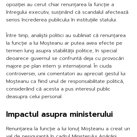
opoziției au cerut chiar renunțarea la funcție a
întregului executiv, susținând că scandalul afectează
serios încrederea publicului în instituțiile statului.
Între timp, analiștii politici au subliniat că renunțarea
la funcție a lui Moșteanu ar putea avea efecte pe
termen lung asupra stabilității politice, în special
deoarece guvernul se confruntă deja cu provocări
majore pe plan intern și internațional. În ciuda
controversei, unii comentatori au apreciat gestul lui
Moșteanu ca fiind unul de responsabilitate politică,
considerând că acesta a pus interesul public
deasupra celui personal.
Impactul asupra ministerului
Renunțarea la funcție a lui Ionuț Moșteanu a creat un
val de nesiguranță în cadrul Ministerului Apărării