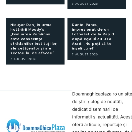
8 AUGUST 2026
Nicușor Dan, în urma
Daniel Pancu,
hotărârii Moody’s:
impresionat de un
„Evaluarea României
fotbalist de la Rapid
este consecința
după egalul cu UTA
strădaniilor instituțiilor,
Arad: „Nu poți să te
ale cetățenilor și ale
înșeli cu el”
sectorului de afaceri”
7 AUGUST 2026
7 AUGUST 2026
Doamnaghicaplaza.ro un sit
de știri / blog de noutăți,
dedicat diseminării de
informații și actualități. Aces
oferă articole, reportaje și