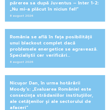
părerea sa după Juventus – Inter 1-2:
„Nu mi-a plăcut în niciun fel!”
8 august 2026
România se află în fața posibilității
unui blackout complet dacă
problemele energetice se agravează.
Specialiștii cer verificări…
8 august 2026
Nicușor Dan, în urma hotărârii
Moody’s: „Evaluarea României este
consecința strădaniilor instituțiilor,
ale cetățenilor și ale sectorului de
afaceri”