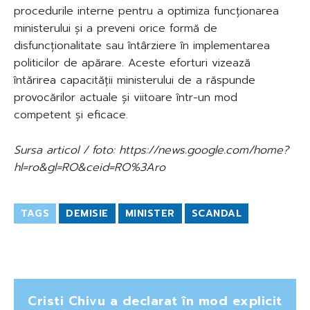
procedurile interne pentru a optimiza funcționarea
ministerului și a preveni orice formă de
disfuncționalitate sau întârziere în implementarea
politicilor de apărare. Aceste eforturi vizează
întărirea capacității ministerului de a răspunde
provocărilor actuale și viitoare într-un mod
competent și eficace.
Sursa articol / foto: https://news.google.com/home?
hl=ro&gl=RO&ceid=RO%3Aro
TAGS
DEMISIE
MINISTER
SCANDAL
Cristi Chivu a declarat în mod explicit