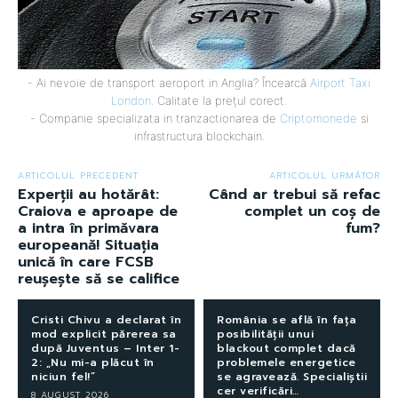
- Ai nevoie de transport aeroport in Anglia? Încearcă
Airport Taxi
London
. Calitate la prețul corect.
- Companie specializata in tranzactionarea de
Criptomonede
si
infrastructura blockchain.
ARTICOLUL PRECEDENT
ARTICOLUL URMĂTOR
Experții au hotărât:
Când ar trebui să refac
Craiova e aproape de
complet un coș de
a intra în primăvara
fum?
europeană! Situația
unică în care FCSB
reușește să se califice
Cristi Chivu a declarat în
România se află în fața
mod explicit părerea sa
posibilității unui
după Juventus – Inter 1-
blackout complet dacă
2: „Nu mi-a plăcut în
problemele energetice
niciun fel!”
se agravează. Specialiștii
cer verificări…
8 AUGUST 2026