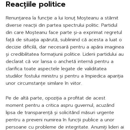
Reacțiile politice
Renunțarea la funcție a lui Ionuț Moșteanu a stârnit
diverse reacții din partea spectrului politic. Partidul
din care Moșteanu face parte și-a exprimat regretul
față de situația apărută, subliniind că acesta a luat o
decizie dificilă, dar necesară pentru a apăra imaginea
și credibilitatea formațiunii politice. Liderii partidului au
declarat că vor lansa o anchetă internă pentru a
clarifica toate aspectele legate de validitatea
studiilor fostului ministru și pentru a împiedica apariția
unor circumstanțe similare în viitor.
Pe de altă parte, opoziția a profitat de acest
moment pentru a critica aspru guvernul, acuzând
lipsa de transparență și solicitând măsuri urgente
pentru a preveni numirea în funcții publice a unor
persoane cu probleme de integritate. Anumiți lideri ai