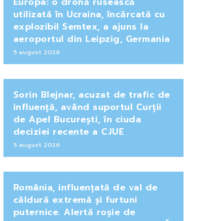
Europa: o dronă rusească
utilizată în Ucraina, încărcată cu
explozibil Semtex, a ajuns la
aeroportul din Leipzig, Germania
5 august 2026
Sorin Blejnar, acuzat de trafic de
influență, având suportul Curții
de Apel București, în ciuda
deciziei recente a CJUE
5 august 2026
România, influențată de val de
căldură extremă și furtuni
puternice. Alertă roșie de