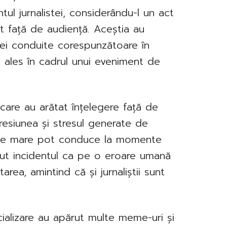
ul jurnalistei, considerându-l un act
ct față de audiență. Aceștia au
unei conduite corespunzătoare în
ai ales în cadrul unui eveniment de
 care au arătat înțelegere față de
 presiunea și stresul generate de
t de mare pot conduce la momente
eput incidentul ca pe o eroare umană
area, amintind că și jurnaliștii sunt
ializare au apărut multe meme-uri și