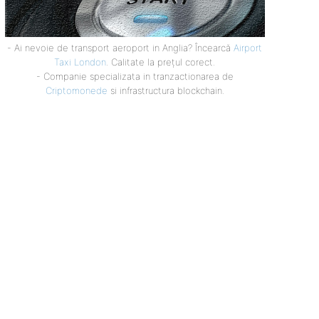
- Ai nevoie de transport aeroport in Anglia? Încearcă
Airport
Taxi London
. Calitate la prețul corect.
- Companie specializata in tranzactionarea de
Criptomonede
si infrastructura blockchain.