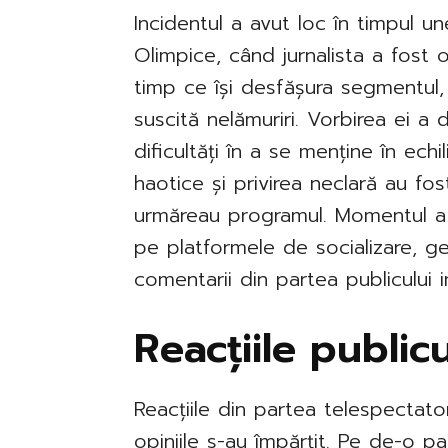
Incidentul a avut loc în timpul une
Olimpice, când jurnalista a fost 
timp ce își desfășura segmentul
suscită nelămuriri. Vorbirea ei a
dificultăți în a se menține în echi
haotice și privirea neclară au fo
urmăreau programul. Momentul a 
pe platformele de socializare, ge
comentarii din partea publicului 
Reacțiile publicu
Reacțiile din partea telespectator
opiniile s-au împărțit. Pe de-o pa