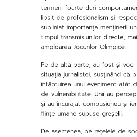
termeni foarte duri comportament
lipsit de profesionalism și respe
subliniat importanța menținerii 
timpul transmisiunilor directe, m
amploarea Jocurilor Olimpice.
Pe de altă parte, au fost și voci
situația jurnalistei, susținând că
înfăptuirea unui eveniment atâ
de vulnerabilitate. Unii au perc
și au încurajat compasiunea și iert
ființe umane supuse greșelii.
De asemenea, pe rețelele de soc