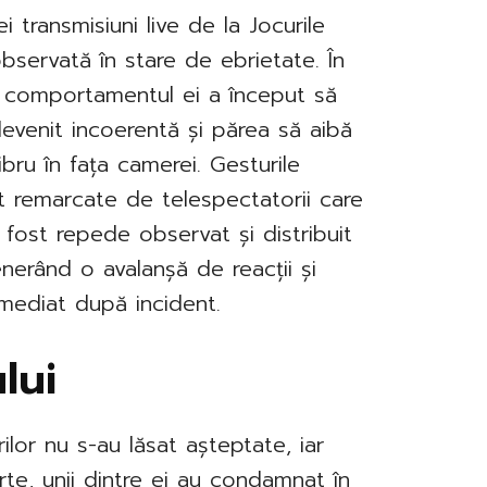
i transmisiuni live de la Jocurile
observată în stare de ebrietate. În
, comportamentul ei a început să
 devenit incoerentă și părea să aibă
libru în fața camerei. Gesturile
st remarcate de telespectatorii care
fost repede observat și distribuit
nerând o avalanșă de reacții și
imediat după incident.
lui
ilor nu s-au lăsat așteptate, iar
rte, unii dintre ei au condamnat în