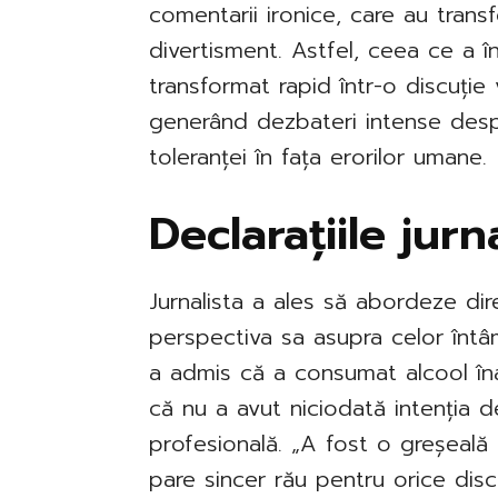
comentarii ironice, care au trans
divertisment. Astfel, ceea ce a 
transformat rapid într-o discuție 
generând dezbateri intense despr
toleranței în fața erorilor umane.
Declarațiile jurna
Jurnalista a ales să abordeze dir
perspectiva sa asupra celor întâmp
a admis că a consumat alcool îna
că nu a avut niciodată intenția 
profesională. „A fost o greșeală
pare sincer rău pentru orice disc