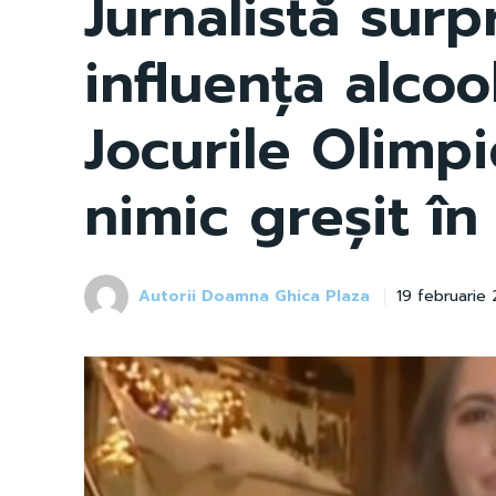
Jurnalistă surp
influența alcool
Jocurile Olimpi
nimic greșit în
Autorii Doamna Ghica Plaza
19 februarie