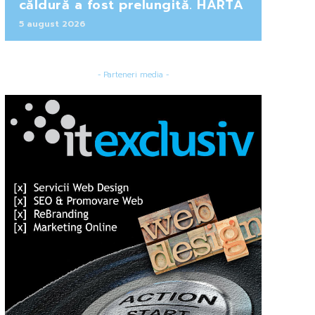
căldură a fost prelungită. HARTĂ
5 august 2026
- Parteneri media -