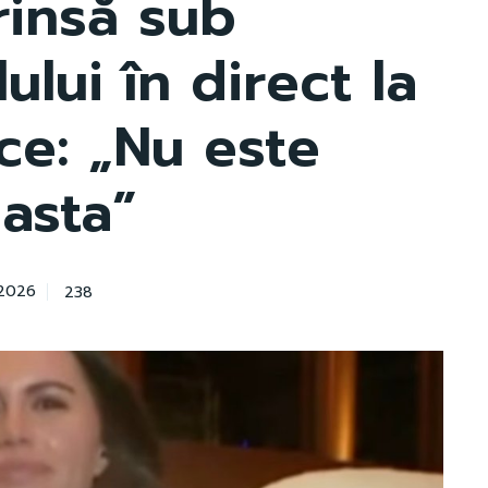
rinsă sub
ului în direct la
ce: „Nu este
 asta”
238
 2026