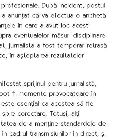
profesionale. După incident, postul
a a anunțat că va efectua o anchetă
nțele în care a avut loc acest
ra eventualelor măsuri disciplinare.
t, jurnalista a fost temporar retrasă
ce, în așteptarea rezultatelor
festat sprijinul pentru jurnalistă,
e pot fi momente provocatoare în
ă este esențial ca acestea să fie
spre corectare. Totuși, alți
sitatea de a menține standardele de
în cadrul transmisiunilor în direct, și