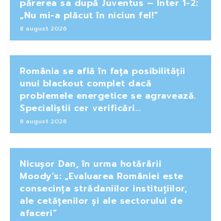
părerea sa după Juventus – Inter 1-2:
„Nu mi-a plăcut în niciun fel!”
8 august 2026
România se află în fața posibilității
unui blackout complet dacă
problemele energetice se agravează.
Specialiștii cer verificări…
8 august 2026
Nicușor Dan, în urma hotărârii
Moody’s: „Evaluarea României este
consecința strădaniilor instituțiilor,
ale cetățenilor și ale sectorului de
afaceri”