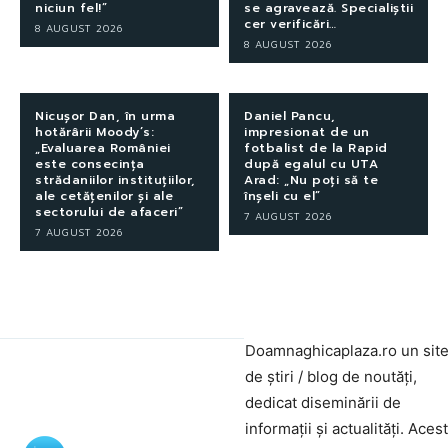
niciun fel!”
se agravează. Specialiștii
cer verificări…
8 AUGUST 2026
8 AUGUST 2026
Nicușor Dan, în urma
Daniel Pancu,
hotărârii Moody’s:
impresionat de un
„Evaluarea României
fotbalist de la Rapid
este consecința
după egalul cu UTA
strădaniilor instituțiilor,
Arad: „Nu poți să te
ale cetățenilor și ale
înșeli cu el”
sectorului de afaceri”
7 AUGUST 2026
7 AUGUST 2026
Doamnaghicaplaza.ro un sit
de știri / blog de noutăți,
dedicat diseminării de
informații și actualități. Aces