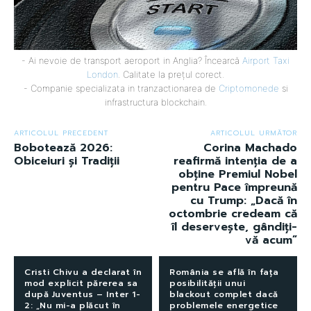
- Ai nevoie de transport aeroport in Anglia? Încearcă
Airport Taxi
London
. Calitate la prețul corect.
- Companie specializata in tranzactionarea de
Criptomonede
si
infrastructura blockchain.
ARTICOLUL PRECEDENT
ARTICOLUL URMĂTOR
Bobotează 2026:
Corina Machado
Obiceiuri și Tradiții
reafirmă intenția de a
obține Premiul Nobel
pentru Pace împreună
cu Trump: „Dacă în
octombrie credeam că
îl deservește, gândiți-
vă acum”
Cristi Chivu a declarat în
România se află în fața
mod explicit părerea sa
posibilității unui
după Juventus – Inter 1-
blackout complet dacă
2: „Nu mi-a plăcut în
problemele energetice