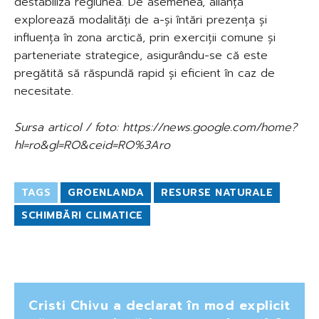
destabiliza regiunea. De asemenea, alianța
explorează modalități de a-și întări prezența și
influența în zona arctică, prin exerciții comune și
parteneriate strategice, asigurându-se că este
pregătită să răspundă rapid și eficient în caz de
necesitate.
Sursa articol / foto: https://news.google.com/home?
hl=ro&gl=RO&ceid=RO%3Aro
TAGS
GROENLANDA
RESURSE NATURALE
SCHIMBĂRI CLIMATICE
Cristi Chivu a declarat în mod explicit