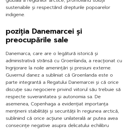
globală a regiunilor arctice, promovând soluții
sustenabile și respectând drepturile popoarelor
indigene.
poziția Danemarcei și
preocupările sale
Danemarca, care are o legătură istorică și
administrativă strânsă cu Groenlanda, a reacționat cu
îngrijorare la noile amenințări și presiuni externe.
Guvernul danez a subliniat că Groenlanda este o
parte integrantă a Regatului Danemarcei și că orice
discuție sau negociere privind viitorul său trebuie să
respecte suveranitatea și autonomia sa. De
asemenea, Copenhaga a evidențiat importanța
menținerii stabilității și securității în regiunea arctică,
subliniind că orice acțiune unilaterală ar putea avea
consecințe negative asupra delicatului echilibru