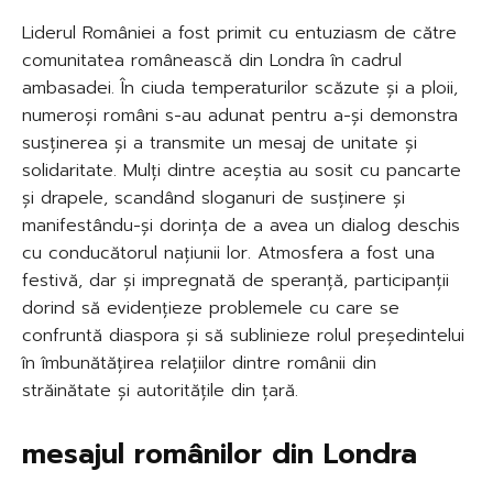
Liderul României a fost primit cu entuziasm de către
comunitatea românească din Londra în cadrul
ambasadei. În ciuda temperaturilor scăzute și a ploii,
numeroși români s-au adunat pentru a-și demonstra
susținerea și a transmite un mesaj de unitate și
solidaritate. Mulți dintre aceștia au sosit cu pancarte
și drapele, scandând sloganuri de susținere și
manifestându-și dorința de a avea un dialog deschis
cu conducătorul națiunii lor. Atmosfera a fost una
festivă, dar și impregnată de speranță, participanții
dorind să evidențieze problemele cu care se
confruntă diaspora și să sublinieze rolul președintelui
în îmbunătățirea relațiilor dintre românii din
străinătate și autoritățile din țară.
mesajul românilor din Londra