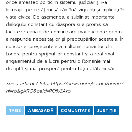
orice amestec politic în sistemul judiciar și i-a
încurajat pe cetățeni să rămână vigilenți și implicați în
viața civică. De asemenea, a subliniat importanța
dialogului constant cu diaspora și a promis să
faciliteze canale de comunicare mai eficiente pentru
a răspunde necesităților și preocupărilor acesteia. În
concluzie, președintele a mulțumit românilor din
Londra pentru sprijinul lor constant și a reafirmat
angajamentul de a lucra pentru o Românie mai
dreaptă și mai prosperă pentru toți cetățenii săi.
Sursa articol / foto: https://news.google.com/home?
hl=ro&gl=RO&ceid=RO%3Aro
TAGS
AMBASADĂ
COMUNITATE
JUSTIȚIE