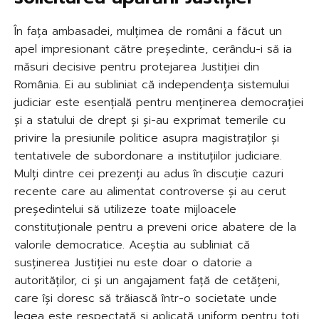
În fața ambasadei, mulțimea de români a făcut un
apel impresionant către președinte, cerându-i să ia
măsuri decisive pentru protejarea Justiției din
România. Ei au subliniat că independența sistemului
judiciar este esențială pentru menținerea democrației
și a statului de drept și și-au exprimat temerile cu
privire la presiunile politice asupra magistraților și
tentativele de subordonare a instituțiilor judiciare.
Mulți dintre cei prezenți au adus în discuție cazuri
recente care au alimentat controverse și au cerut
președintelui să utilizeze toate mijloacele
constituționale pentru a preveni orice abatere de la
valorile democratice. Aceștia au subliniat că
susținerea Justiției nu este doar o datorie a
autorităților, ci și un angajament față de cetățeni,
care își doresc să trăiască într-o societate unde
legea este respectată și aplicată uniform pentru toți.