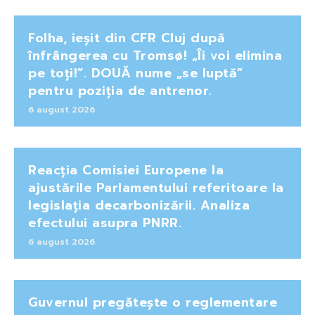
Folha, ieșit din CFR Cluj după
înfrângerea cu Tromsø! „Îi voi elimina
pe toți!”. DOUĂ nume „se luptă”
pentru poziția de antrenor.
6 august 2026
Reacția Comisiei Europene la
ajustările Parlamentului referitoare la
legislația decarbonizării. Analiza
efectului asupra PNRR.
6 august 2026
Guvernul pregătește o reglementare