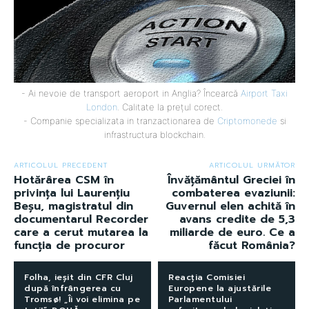
- Ai nevoie de transport aeroport in Anglia? Încearcă
Airport Taxi
London
. Calitate la prețul corect.
- Companie specializata in tranzactionarea de
Criptomonede
si
infrastructura blockchain.
ARTICOLUL PRECEDENT
ARTICOLUL URMĂTOR
Hotărârea CSM în
Învățământul Greciei în
privința lui Laurențiu
combaterea evaziunii:
Beșu, magistratul din
Guvernul elen achită în
documentarul Recorder
avans credite de 5,3
care a cerut mutarea la
miliarde de euro. Ce a
funcția de procuror
făcut România?
Folha, ieșit din CFR Cluj
Reacția Comisiei
după înfrângerea cu
Europene la ajustările
Tromsø! „Îi voi elimina pe
Parlamentului