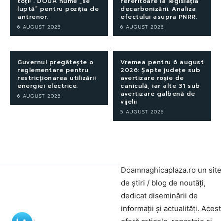
toți!”. DOUĂ nume „se
referitoare la legislația
luptă” pentru poziția de
decarbonizării. Analiza
antrenor.
efectului asupra PNRR.
6 AUGUST 2026
6 AUGUST 2026
Guvernul pregătește o
Vremea pentru 6 august
reglementare pentru
2026: Șapte județe sub
restricționarea utilizării
avertizare roșie de
energiei electrice.
caniculă, iar alte 31 sub
avertizare galbenă de
6 AUGUST 2026
vijelii
5 AUGUST 2026
Doamnaghicaplaza.ro un sit
de știri / blog de noutăți,
dedicat diseminării de
informații și actualități. Aces