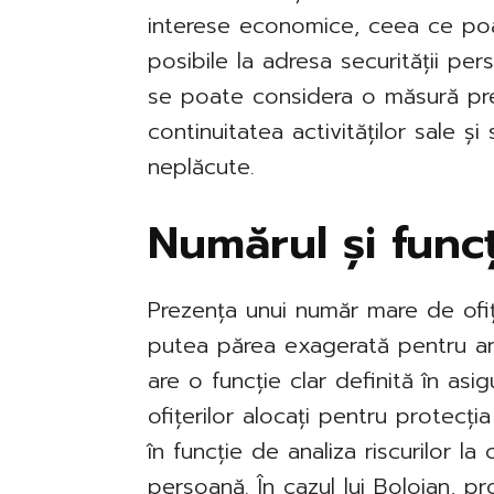
interese economice, ceea ce poa
posibile la adresa securității per
se poate considera o măsură pre
continuitatea activităților sale ș
neplăcute.
Numărul și funcț
Prezența unui număr mare de ofițer
putea părea exagerată pentru anu
are o funcție clar definită în asigu
ofițerilor alocați pentru protecți
în funcție de analiza riscurilor l
persoană. În cazul lui Bolojan, p