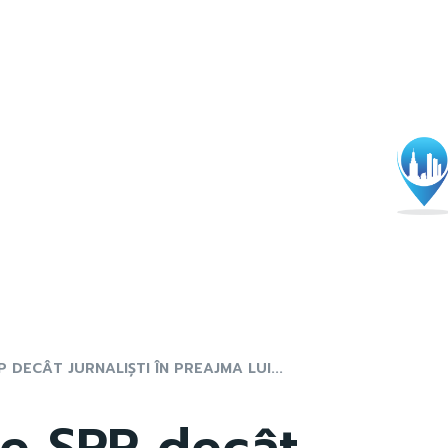
 DECÂT JURNALIȘTI ÎN PREAJMA LUI...
re SPP decât