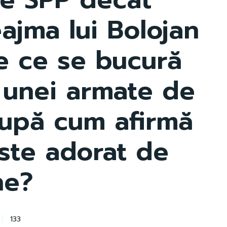
eajma lui Bolojan
De ce se bucură
 unei armate de
 după cum afirmă
ste adorat de
ne?
133