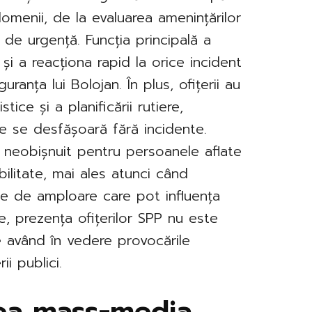
 domenii, de la evaluarea amenințărilor
i de urgență. Funcția principală a
și a reacționa rapid la orice incident
ranța lui Bolojan. În plus, ofițerii au
tice și a planificării rutiere,
le se desfășoară fără incidente.
 neobișnuit pentru persoanele aflate
abilitate, mai ales atunci când
te de amploare care pot influența
e, prezența ofițerilor SPP nu este
e având în vedere provocările
i publici.
tea mass-media