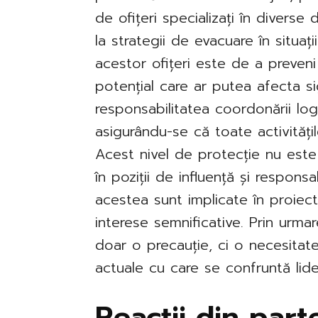
de ofițeri specializați în diverse
la strategii de evacuare în situați
acestor ofițeri este de a preveni 
potențial care ar putea afecta sigu
responsabilitatea coordonării logis
asigurându-se că toate activități
Acest nivel de protecție nu este
în poziții de influență și respons
acestea sunt implicate în proiec
interese semnificative. Prin urmar
doar o precauție, ci o necesitat
actuale cu care se confruntă lideri
Reacții din par