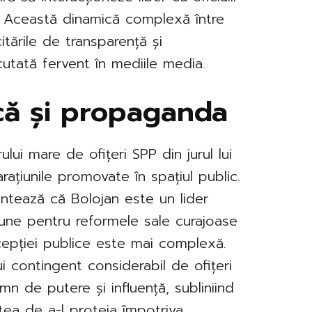
. Această dinamică complexă între
itările de transparență și
scutată fervent în mediile media.
că și propaganda
lui mare de ofițeri SPP din jurul lui
arațiunile promovate în spațiul public.
ntează că Bolojan este un lider
iune pentru reformele sale curajoase
ercepției publice este mai complexă.
ui contingent considerabil de ofițeri
n de putere și influență, subliniind
atea de a-l proteja împotriva