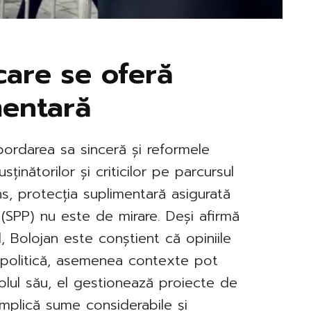
care se oferă
mentară
bordarea sa sinceră și reformele
ținătorilor și criticilor pe parcursul
ens, protecția suplimentară asigurată
 (SPP) nu este de mirare. Deși afirmă
, Bolojan este conștient că opiniile
n politică, asemenea contexte pot
rolul său, el gestionează proiecte de
 implică sume considerabile și