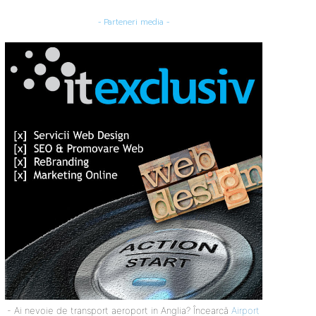
- Parteneri media -
- Ai nevoie de transport aeroport in Anglia? Încearcă
Airport