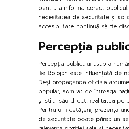
pentru a informa corect publicul
necesitatea de securitate și solic
accesibilitate continuă să fie di
Percepția publi
Percepția publicului asupra număru
Ilie Bolojan este influențată de n
Deși propaganda oficială argume
popular, admirat de întreaga naț
și stilul său direct, realitatea p
Pentru unii cetățeni, prezența un
de securitate poate părea un sem
relevanța poziției sale și necesit