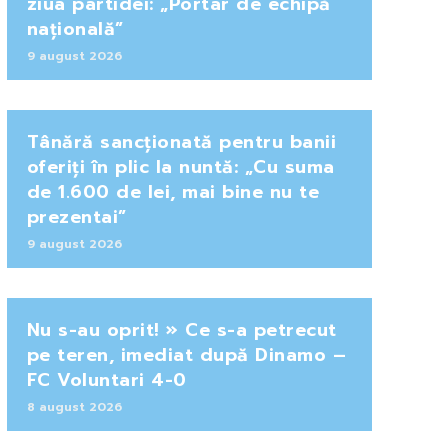
ziua partidei: „Portar de echipă
națională”
9 august 2026
Tânără sancționată pentru banii
oferiți în plic la nuntă: „Cu suma
de 1.600 de lei, mai bine nu te
prezentai”
9 august 2026
Nu s-au oprit! » Ce s-a petrecut
pe teren, imediat după Dinamo –
FC Voluntari 4-0
8 august 2026