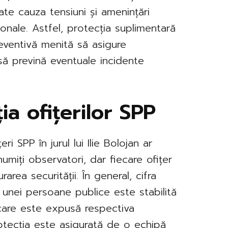
te cauza tensiuni și amenințări
sonale. Astfel, protecția suplimentară
ventivă menită să asigure
i să prevină eventuale incidente
ia ofițerilor SPP
i SPP în jurul lui Ilie Bolojan ar
miți observatori, dar fiecare ofițer
rarea securității. În general, cifra
a unei persoane publice este stabilită
a care este expusă respectiva
rotecția este asigurată de o echipă