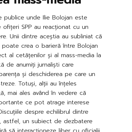
le publice unde Ilie Bolojan este
 ofițeri SPP au reacționat cu un
e. Unii dintre aceștia au subliniat că
poate crea o barieră între Bolojan
ect al cetățenilor și al mass-media la
tă de anumiți jurnaliști care
parența și deschiderea pe care un
reze. Totuși, alții au înțeles
ță, mai ales având în vedere că
portante ce pot atrage interese
Discuțiile despre echilibrul dintre
n, astfel, un subiect de dezbatere
ră să interacționeze liber cu oficialii