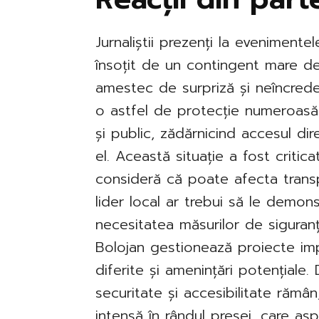
Jurnaliștii prezenți la evenimente
însoțit de un contingent mare de
amestec de surpriză și neîncreder
o astfel de protecție numeroasă 
și public, zădărnicind accesul dir
el. Această situație a fost critica
consideră că poate afecta trans
lider local ar trebui să le demonst
necesitatea măsurilor de siguran
Bolojan gestionează proiecte im
diferite și amenințări potențiale. 
securitate și accesibilitate rămâ
intensă în rândul presei, care aspi