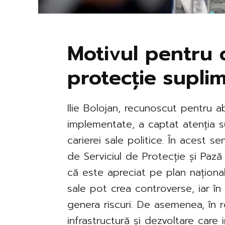
Motivul pentru 
protecție supli
Ilie Bolojan, recunoscut pentru a
implementate, a captat atenția sus
carierei sale politice. În acest s
de Serviciul de Protecție și Pază
că este apreciat pe plan național
sale pot crea controverse, iar î
genera riscuri. De asemenea, în 
infrastructură și dezvoltare care