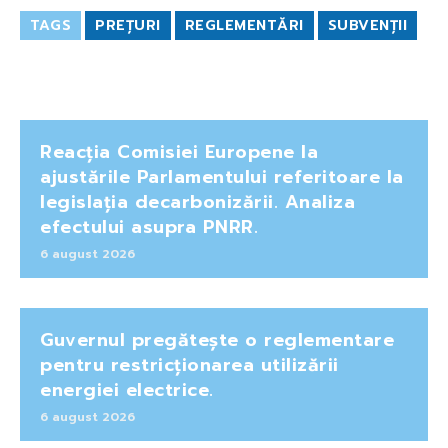
TAGS
PREȚURI
REGLEMENTĂRI
SUBVENȚII
Reacția Comisiei Europene la
ajustările Parlamentului referitoare la
legislația decarbonizării. Analiza
efectului asupra PNRR.
6 august 2026
Guvernul pregătește o reglementare
pentru restricționarea utilizării
energiei electrice.
6 august 2026