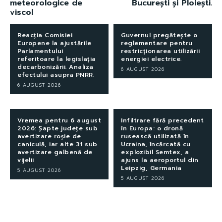
meteorologice de
București și Ploiești.
viscol
Reacția Comisiei
Guvernul pregătește o
Europene la ajustările
reglementare pentru
Parlamentului
restricționarea utilizării
referitoare la legislația
energiei electrice.
decarbonizării. Analiza
6 AUGUST 2026
efectului asupra PNRR.
6 AUGUST 2026
Vremea pentru 6 august
Infiltrare fără precedent
2026: Șapte județe sub
în Europa: o dronă
avertizare roșie de
rusească utilizată în
caniculă, iar alte 31 sub
Ucraina, încărcată cu
avertizare galbenă de
explozibil Semtex, a
vijelii
ajuns la aeroportul din
Leipzig, Germania
5 AUGUST 2026
5 AUGUST 2026