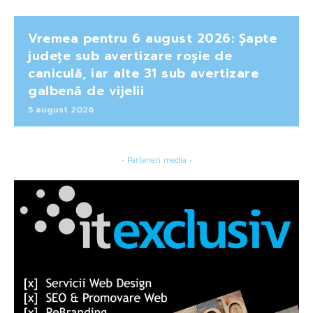
Vremea pentru 6 august 2026: Șapte
județe sub avertizare roșie de
caniculă, iar alte 31 sub avertizare
galbenă de vijelii
5 august 2026
- Parteneri media -