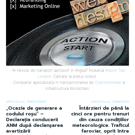
- Ai nevoie de transport aeroport in Anglia? Încearcă
Airport Taxi
London
. Calitate la prețul corect.
- Companie specializata in tranzactionarea de
Criptomonede
si
infrastructura blockchain.
ARTICOLUL PRECEDENT
ARTICOLUL URMĂTOR
„Ocazie de generare a
Întârzieri de până la
codului roșu” –
cinci ore pentru trenuri
Declarația conducerii
din cauza condițiilor
ANM după declanșarea
meteorologice. Traficul
avertizării
feroviar, oprit între