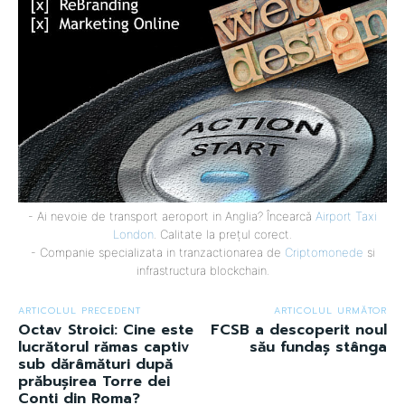
- Ai nevoie de transport aeroport in Anglia? Încearcă
Airport Taxi
London
. Calitate la prețul corect.
- Companie specializata in tranzactionarea de
Criptomonede
si
infrastructura blockchain.
ARTICOLUL PRECEDENT
ARTICOLUL URMĂTOR
Octav Stroici: Cine este
FCSB a descoperit noul
lucrătorul rămas captiv
său fundaș stânga
sub dărâmături după
prăbușirea Torre dei
Conti din Roma?