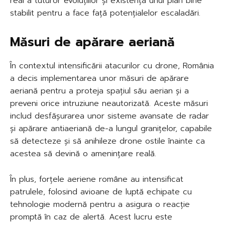
real a tuturor evoluțiilor și existența unui plan bine
stabilit pentru a face față potențialelor escaladări.
Măsuri de apărare aeriană
În contextul intensificării atacurilor cu drone, România
a decis implementarea unor măsuri de apărare
aeriană pentru a proteja spațiul său aerian și a
preveni orice intruziune neautorizată. Aceste măsuri
includ desfășurarea unor sisteme avansate de radar
și apărare antiaeriană de-a lungul granițelor, capabile
să detecteze și să anihileze drone ostile înainte ca
acestea să devină o amenințare reală.
În plus, forțele aeriene române au intensificat
patrulele, folosind avioane de luptă echipate cu
tehnologie modernă pentru a asigura o reacție
promptă în caz de alertă. Acest lucru este