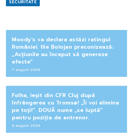
SECURITATE
Moody’s va declara astăzi ratingul
României. Ilie Bolojan preconizează:
„Acțiunile au început să genereze
efecte”
7 august 2026
Folha, ieșit din CFR Cluj după
înfrângerea cu Tromsø! „Îi voi elimina
pe toți!”. DOUĂ nume „se luptă”
pentru poziția de antrenor.
6 august 2026