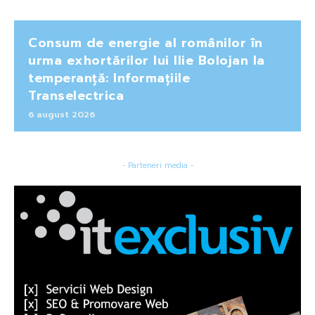
Consum de energie al românilor în
urma exhortărilor lui Ilie Bolojan la
temperanță: Informațiile
Transelectrica
6 august 2026
- Parteneri media -