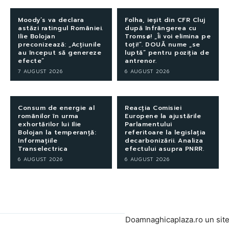
Moody’s va declara
Folha, ieșit din CFR Cluj
astăzi ratingul României.
după înfrângerea cu
Ilie Bolojan
Tromsø! „Îi voi elimina pe
preconizează: „Acțiunile
toți!”. DOUĂ nume „se
au început să genereze
luptă” pentru poziția de
efecte”
antrenor.
7 AUGUST 2026
6 AUGUST 2026
Consum de energie al
Reacția Comisiei
românilor în urma
Europene la ajustările
exhortărilor lui Ilie
Parlamentului
Bolojan la temperanță:
referitoare la legislația
Informațiile
decarbonizării. Analiza
Transelectrica
efectului asupra PNRR.
6 AUGUST 2026
6 AUGUST 2026
Doamnaghicaplaza.ro un sit