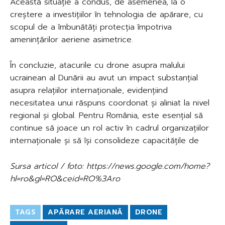
Această situație a condus, de asemenea, la o
creștere a investițiilor în tehnologia de apărare, cu
scopul de a îmbunătăți protecția împotriva
amenințărilor aeriene asimetrice.
În concluzie, atacurile cu drone asupra malului
ucrainean al Dunării au avut un impact substanțial
asupra relațiilor internaționale, evidențiind
necesitatea unui răspuns coordonat și aliniat la nivel
regional și global. Pentru România, este esențial să
continue să joace un rol activ în cadrul organizațiilor
internaționale și să își consolideze capacitățile de
Sursa articol / foto: https://news.google.com/home?
hl=ro&gl=RO&ceid=RO%3Aro
TAGS
APĂRARE AERIANĂ
DRONE