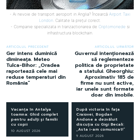
- Ai nevoie de transport aeroport in Anglia? Încearcă
Airport Taxi
London
. Calitate la prețul corect.
- Companie specializata in tranzactionarea de
Criptomonede
si
infrastructura blockchain.
ARTICOLUL PRECEDENT
ARTICOLUL URMĂTOR
Ger intens duminică
Guvernul intenționează
dimineața. Meteo
să reglementeze
Tulca-Bihor: „Oradea
politica de proprietate
raportează cele mai
a statului. Gheorghiu:
reduse temperaturi din
Aproximativ 185 de
România”
firme nu sunt active,
iar unele sunt formate
doar din imobile.
Vacanța în Antalya
După victoria în fața
toamna: Ghid complet
Craiovei, Bogdan
pentru adulți și familii
Andone a dezvăluit
cu copii
discuția cu Gigi Becali:
„Asta i-am comunicat!”
10 AUGUST 2026
9 AUGUST 2026