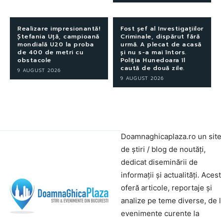
Realizare impresionantă!
Fost șef al Investigațiilor
Ștefania Uță, campioană
Criminale, dispărut fără
mondială U20 la proba
urmă. A plecat de acasă
de 400 de metri cu
și nu s-a mai întors.
obstacole
Poliția Hunedoara îl
caută de două zile.
9 AUGUST 2026
9 AUGUST 2026
Doamnaghicaplaza.ro un sit
de știri / blog de noutăți,
dedicat diseminării de
informații și actualități. Aces
oferă articole, reportaje și
analize pe teme diverse, de 
evenimente curente la