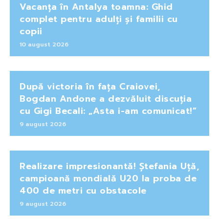
Vacanța în Antalya toamna: Ghid
complet pentru adulți și familii cu
copii
10 august 2026
După victoria în fața Craiovei,
Bogdan Andone a dezvăluit discuția
cu Gigi Becali: „Asta i-am comunicat!”
9 august 2026
Realizare impresionantă! Ștefania Uță,
campioană mondială U20 la proba de
400 de metri cu obstacole
9 august 2026