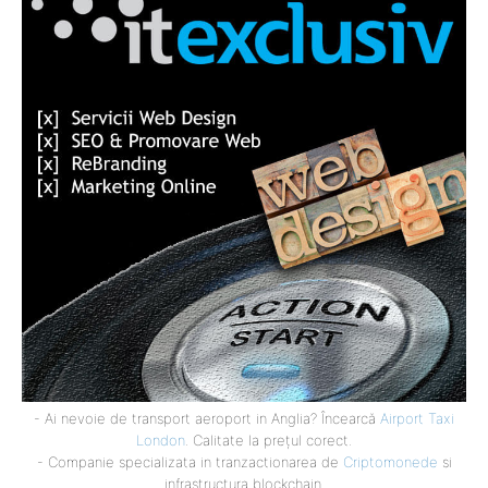
- Ai nevoie de transport aeroport in Anglia? Încearcă
Airport Taxi
London
. Calitate la prețul corect.
- Companie specializata in tranzactionarea de
Criptomonede
si
infrastructura blockchain.