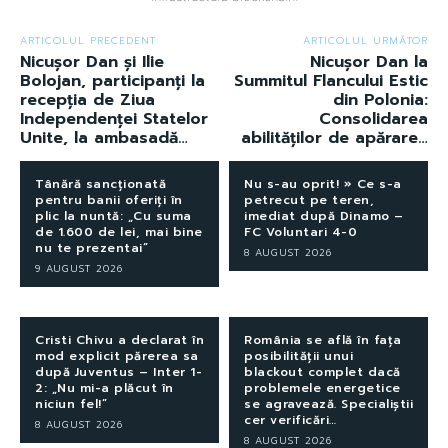
ARTICOLUL PRECEDENT
ARTICOLUL URMĂTOR
Nicușor Dan și Ilie
Nicușor Dan la
Bolojan, participanți la
Summitul Flancului Estic
recepția de Ziua
din Polonia:
Independenței Statelor
Consolidarea
Unite, la ambasadă…
abilităților de apărare…
Tânără sancționată
Nu s-au oprit! » Ce s-a
pentru banii oferiți în
petrecut pe teren,
plic la nuntă: „Cu suma
imediat după Dinamo –
de 1.600 de lei, mai bine
FC Voluntari 4-0
nu te prezentai”
8 AUGUST 2026
9 AUGUST 2026
Cristi Chivu a declarat în
România se află în fața
mod explicit părerea sa
posibilității unui
după Juventus – Inter 1-
blackout complet dacă
2: „Nu mi-a plăcut în
problemele energetice
niciun fel!”
se agravează. Specialiștii
cer verificări…
8 AUGUST 2026
8 AUGUST 2026