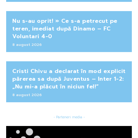
Nu s-au oprit! » Ce s-a petrecut pe
teren, imediat după Dinamo – FC
Voluntari 4-0
8 august 2026
Cristi Chivu a declarat în mod explicit
părerea sa după Juventus – Inter 1-2:
„Nu mi-a plăcut în niciun fel!”
8 august 2026
- Parteneri media -