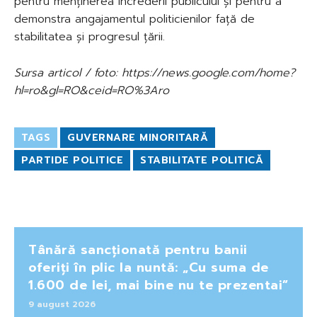
pentru menținerea încrederii publicului și pentru a
demonstra angajamentul politicienilor față de
stabilitatea și progresul țării.
Sursa articol / foto: https://news.google.com/home?
hl=ro&gl=RO&ceid=RO%3Aro
TAGS
GUVERNARE MINORITARĂ
PARTIDE POLITICE
STABILITATE POLITICĂ
Tânără sancționată pentru banii
oferiți în plic la nuntă: „Cu suma de
1.600 de lei, mai bine nu te prezentai”
9 august 2026