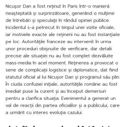
Nicușor Dan a fost reținut în Paris într-o manieră
neașteptată și surprinzătoare, generând o mulțime
de întrebări și speculații în rândul opiniei publice.
Incidentul s-a petrecut în timpul unei vizite oficiale,
iar motivele exacte ale reținerii nu au fost instanțiate
pe loc. Autoritățile franceze au intervenit în urma
unor proceduri obișnuite de verificare, dar detalii
precise ale situației nu au fost complet dezvăluite
mass-media în acel moment. Reținerea a provocat o
serie de complicații logistice și diplomatice, dat fiind
statutul oficial al lui Nicușor Dan și programul său plin.
În ciuda confuziei inițiale, autoritățile române au fost
imediat puse la curent și au început demersuri
pentru a clarifica situația. Evenimentul a generat un
val de reacții din partea oficialilor și a publicului, care
a urmărit cu interes evoluția cazului.