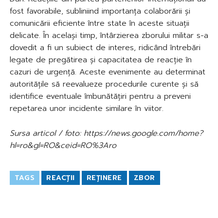
fost favorabile, subliniind importanța colaborării și
comunicării eficiente între state în aceste situații
delicate. În același timp, întârzierea zborului militar s-a
dovedit a fi un subiect de interes, ridicând întrebări
legate de pregătirea și capacitatea de reacție în
cazuri de urgență. Aceste evenimente au determinat
autoritățile să reevalueze procedurile curente și să
identifice eventuale îmbunătățiri pentru a preveni
repetarea unor incidente similare în viitor.
Sursa articol / foto: https://news.google.com/home?
hl=ro&gl=RO&ceid=RO%3Aro
TAGS
REACȚII
REȚINERE
ZBOR