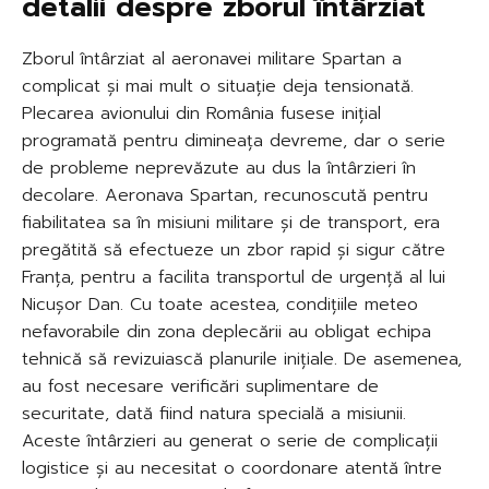
detalii despre zborul întârziat
Zborul întârziat al aeronavei militare Spartan a
complicat și mai mult o situație deja tensionată.
Plecarea avionului din România fusese inițial
programată pentru dimineața devreme, dar o serie
de probleme neprevăzute au dus la întârzieri în
decolare. Aeronava Spartan, recunoscută pentru
fiabilitatea sa în misiuni militare și de transport, era
pregătită să efectueze un zbor rapid și sigur către
Franța, pentru a facilita transportul de urgență al lui
Nicușor Dan. Cu toate acestea, condițiile meteo
nefavorabile din zona deplecării au obligat echipa
tehnică să revizuiască planurile inițiale. De asemenea,
au fost necesare verificări suplimentare de
securitate, dată fiind natura specială a misiunii.
Aceste întârzieri au generat o serie de complicații
logistice și au necesitat o coordonare atentă între