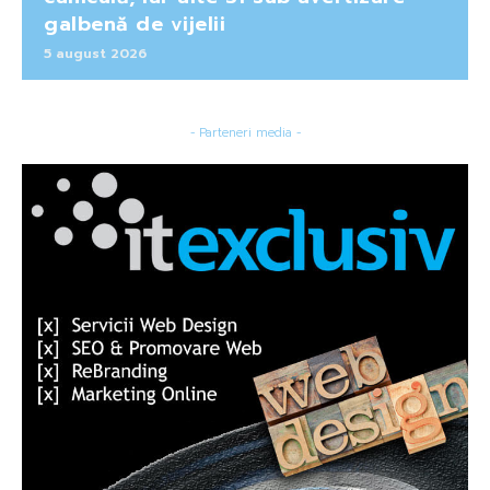
galbenă de vijelii
5 august 2026
- Parteneri media -