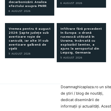
decarbonizării. Analiza
6 AUGUST 2026
efectului asupra PNRR.
6 AUGUST 2026
Vremea pentru 6 august
Infiltrare fără precedent
2026: Șapte județe sub
în Europa: o dronă
avertizare roșie de
rusească utilizată în
caniculă, iar alte 31 sub
Ucraina, încărcată cu
avertizare galbenă de
explozibil Semtex, a
vijelii
ajuns la aeroportul din
Leipzig, Germania
5 AUGUST 2026
5 AUGUST 2026
Doamnaghicaplaza.ro un sit
de știri / blog de noutăți,
dedicat diseminării de
informații și actualități. Aces