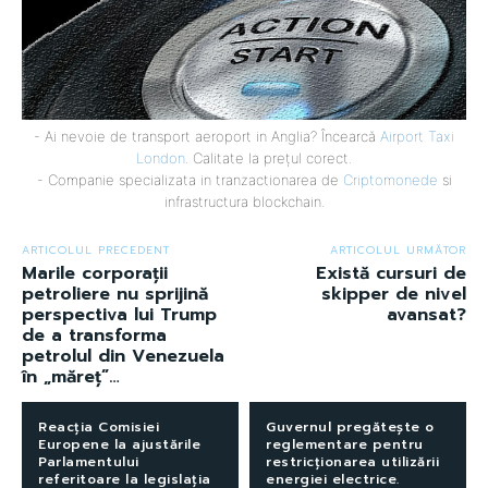
- Ai nevoie de transport aeroport in Anglia? Încearcă
Airport Taxi
London
. Calitate la prețul corect.
- Companie specializata in tranzactionarea de
Criptomonede
si
infrastructura blockchain.
ARTICOLUL PRECEDENT
ARTICOLUL URMĂTOR
Marile corporații
Există cursuri de
petroliere nu sprijină
skipper de nivel
perspectiva lui Trump
avansat?
de a transforma
petrolul din Venezuela
în „măreț”…
Reacția Comisiei
Guvernul pregătește o
Europene la ajustările
reglementare pentru
Parlamentului
restricționarea utilizării
referitoare la legislația
energiei electrice.