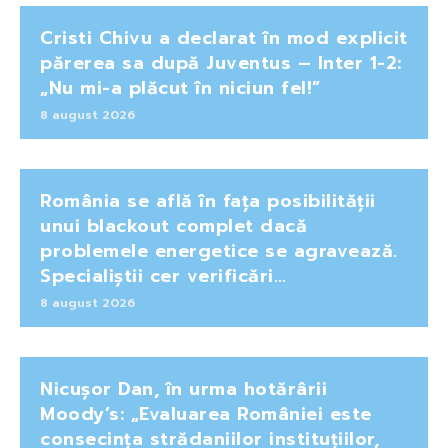
Cristi Chivu a declarat în mod explicit
părerea sa după Juventus – Inter 1-2:
„Nu mi-a plăcut în niciun fel!”
8 august 2026
România se află în fața posibilității
unui blackout complet dacă
problemele energetice se agravează.
Specialiștii cer verificări…
8 august 2026
Nicușor Dan, în urma hotărârii
Moody’s: „Evaluarea României este
consecința strădaniilor instituțiilor,