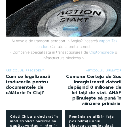
- Ai nevoie de transport aeroport in Anglia? Încearcă
Airport Taxi
London
. Calitate la prețul corect.
- Companie specializata in tranzactionarea de
Criptomonede
si
infrastructura blockchain.
ARTICOLUL PRECEDENT
ARTICOLUL URMĂTOR
Cum se legalizează
Comuna Certeju de Sus
traducerile pentru
înregistrează datorii
documentele de
depășind 8 milioane de
călătorie în Cluj?
lei față de stat. ANAF
plănuiește să pună în
vânzare primăria.
Cristi Chivu a declarat în
România se află în fața
mod explicit părerea sa
posibilității unui
după Juventus – Inter 1-
blackout complet dacă