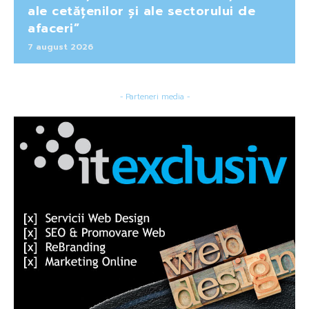
ale cetățenilor și ale sectorului de
afaceri”
7 august 2026
- Parteneri media -