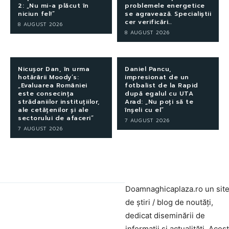
2: „Nu mi-a plăcut în
problemele energetice
niciun fel!”
se agravează. Specialiștii
cer verificări…
8 AUGUST 2026
8 AUGUST 2026
Nicușor Dan, în urma
Daniel Pancu,
hotărârii Moody’s:
impresionat de un
„Evaluarea României
fotbalist de la Rapid
este consecința
după egalul cu UTA
strădaniilor instituțiilor,
Arad: „Nu poți să te
ale cetățenilor și ale
înșeli cu el”
sectorului de afaceri”
7 AUGUST 2026
7 AUGUST 2026
Doamnaghicaplaza.ro un sit
de știri / blog de noutăți,
dedicat diseminării de
informații și actualități. Aces