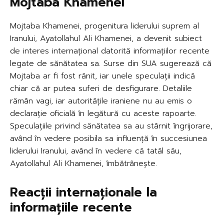
Mojtaba Khamenei
Mojtaba Khamenei, progenitura liderului suprem al
Iranului, Ayatollahul Ali Khamenei, a devenit subiect
de interes internațional datorită informațiilor recente
legate de sănătatea sa. Surse din SUA sugerează că
Mojtaba ar fi fost rănit, iar unele speculații indică
chiar că ar putea suferi de desfigurare. Detaliile
rămân vagi, iar autoritățile iraniene nu au emis o
declarație oficială în legătură cu aceste rapoarte.
Speculațiile privind sănătatea sa au stârnit îngrijorare,
având în vedere posibila sa influență în succesiunea
liderului Iranului, având în vedere că tatăl său,
Ayatollahul Ali Khamenei, îmbătrânește.
Reacții internaționale la
informațiile recente