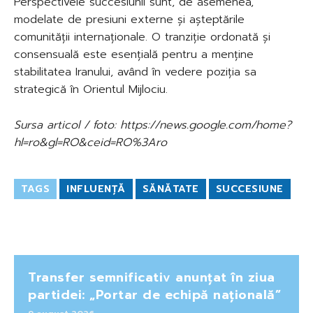
Perspectivele succesiunii sunt, de asemenea,
modelate de presiuni externe și așteptările
comunității internaționale. O tranziție ordonată și
consensuală este esențială pentru a menține
stabilitatea Iranului, având în vedere poziția sa
strategică în Orientul Mijlociu.
Sursa articol / foto: https://news.google.com/home?
hl=ro&gl=RO&ceid=RO%3Aro
TAGS
INFLUENȚĂ
SĂNĂTATE
SUCCESIUNE
Transfer semnificativ anunțat în ziua
partidei: „Portar de echipă națională”