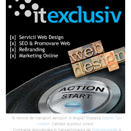
- Ai nevoie de transport aeroport in Anglia? Încearcă
Airport Taxi
London
. Calitate la prețul corect.
- Companie specializata in tranzactionarea de
Criptomonede
si