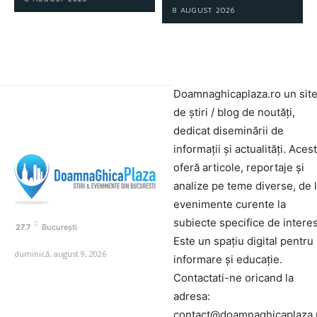
8 AUGUST 2026
Doamnaghicaplaza.ro un sit
de știri / blog de noutăți,
dedicat diseminării de
informații și actualități. Aces
oferă articole, reportaje și
analize pe teme diverse, de 
evenimente curente la
subiecte specifice de interes
C
27.7
București
Este un spațiu digital pentru
duminică, august 9, 2026
informare și educație.
Contactati-ne oricand la
adresa:
contact@doamnaghicaplaza.