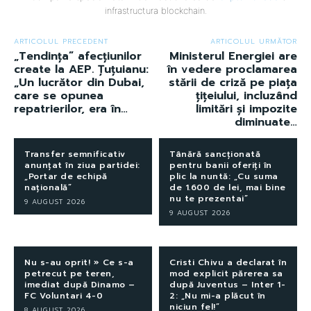
infrastructura blockchain.
ARTICOLUL PRECEDENT
ARTICOLUL URMĂTOR
„Tendința” afecțiunilor
Ministerul Energiei are
create la AEP. Țuțuianu:
în vedere proclamarea
„Un lucrător din Dubai,
stării de criză pe piața
care se opunea
țițeiului, incluzând
repatrierilor, era în…
limitări și impozite
diminuate…
Transfer semnificativ
Tânără sancționată
anunțat în ziua partidei:
pentru banii oferiți în
„Portar de echipă
plic la nuntă: „Cu suma
națională”
de 1.600 de lei, mai bine
nu te prezentai”
9 AUGUST 2026
9 AUGUST 2026
Nu s-au oprit! » Ce s-a
Cristi Chivu a declarat în
petrecut pe teren,
mod explicit părerea sa
imediat după Dinamo –
după Juventus – Inter 1-
FC Voluntari 4-0
2: „Nu mi-a plăcut în
niciun fel!”
8 AUGUST 2026