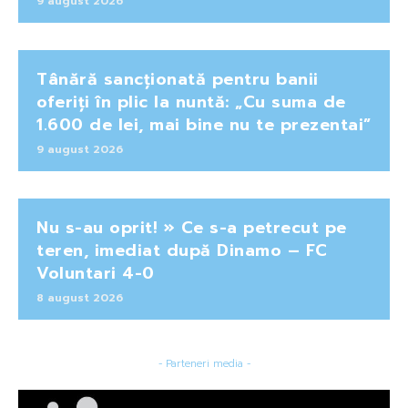
9 august 2026
Tânără sancționată pentru banii
oferiți în plic la nuntă: „Cu suma de
1.600 de lei, mai bine nu te prezentai”
9 august 2026
Nu s-au oprit! » Ce s-a petrecut pe
teren, imediat după Dinamo – FC
Voluntari 4-0
8 august 2026
- Parteneri media -