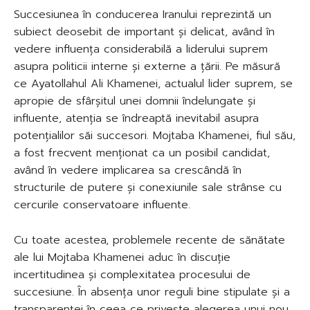
Succesiunea în conducerea Iranului reprezintă un
subiect deosebit de important și delicat, având în
vedere influența considerabilă a liderului suprem
asupra politicii interne și externe a țării. Pe măsură
ce Ayatollahul Ali Khamenei, actualul lider suprem, se
apropie de sfârșitul unei domnii îndelungate și
influente, atenția se îndreaptă inevitabil asupra
potențialilor săi succesori. Mojtaba Khamenei, fiul său,
a fost frecvent menționat ca un posibil candidat,
având în vedere implicarea sa crescândă în
structurile de putere și conexiunile sale strânse cu
cercurile conservatoare influente.
Cu toate acestea, problemele recente de sănătate
ale lui Mojtaba Khamenei aduc în discuție
incertitudinea și complexitatea procesului de
succesiune. În absența unor reguli bine stipulate și a
transparenței în ceea ce privește alegerea unui nou