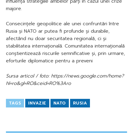
influența strategiile ambelor părți în cazul unei crize
majore.
Consecințele geopolitice ale unei confruntări între
Rusia și NATO ar putea fi profunde și durabile,
afectând nu doar securitatea regională, ci și
stabilitatea internațională. Comunitatea internațională
conștientizează riscurile semnificative și, prin urmare,
eforturile diplomatice pentru a preveni
Sursa articol / foto: https://news.google.com/home?
hl=ro&gl=RO&ceid=RO%3Aro
TAGS
INVAZIE
NATO
RUSIA