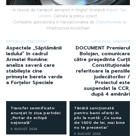
- Ai nevoie de transport aeroport in Anglia? Încearcă
Airport Taxi
London
. Calitate la prețul corect.
- Companie specializata in tranzactionarea de
Criptomonede
si
infrastructura blockchain.
ARTICOLUL PRECEDENT
ARTICOLUL URMĂTOR
Aspectele „Săptămânii
DOCUMENT Premierul
Iadului” în cadrul
Bolojan, comunicare
Armatei Române:
către președinta Curții
analiza severă care
Constituționale
stabilește cine
referitoare la pensiile
primește bereta verde
judecătorilor /
a Forțelor Speciale
Proiectul este
suspendat la CCR,
după 4 amânări
Transfer semnificativ
Tânără sancționată
anunțat în ziua partidei:
pentru banii oferiți în
„Portar de echipă
plic la nuntă: „Cu suma
națională”
de 1.600 de lei, mai bine
nu te prezentai”
9 AUGUST 2026
9 AUGUST 2026