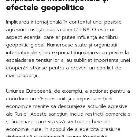
efectele geopolitice
Implicarea internațională în contextul unei posibile
agresiuni rusești asupra unei țări NATO este un
aspect esențial care ar putea influența echilibrul
geopolitic global. Numeroase state și organizații
internaționale și-au exprimat îngrijorarea cu privire la
escaladarea tensiunilor și au subliniat importanța unei
cooperări strânse pentru a preveni un conflict de
mari proporții.
Uniunea Europeană, de exemplu, a acționat pentru a
coordona un răspuns unit și a impus sancțiuni
economice menite să descurajeze acțiunile agresive
ale Rusiei. Aceste sancțiuni includ restricții comerciale
și financiare care vizează sectoare cheie ale
economiei ruse, în scopul de a exercita presiune
diplomatică și economică asupra Kremlinului.