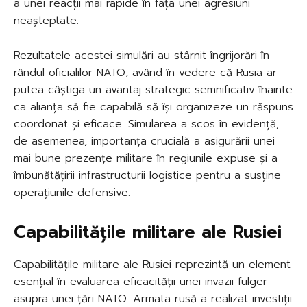
a unei reacții mai rapide în fața unei agresiuni
neașteptate.
Rezultatele acestei simulări au stârnit îngrijorări în
rândul oficialilor NATO, având în vedere că Rusia ar
putea câștiga un avantaj strategic semnificativ înainte
ca alianța să fie capabilă să își organizeze un răspuns
coordonat și eficace. Simularea a scos în evidență,
de asemenea, importanța crucială a asigurării unei
mai bune prezențe militare în regiunile expuse și a
îmbunătățirii infrastructurii logistice pentru a susține
operațiunile defensive.
Capabilitățile militare ale Rusiei
Capabilitățile militare ale Rusiei reprezintă un element
esențial în evaluarea eficacității unei invazii fulger
asupra unei țări NATO. Armata rusă a realizat investiții