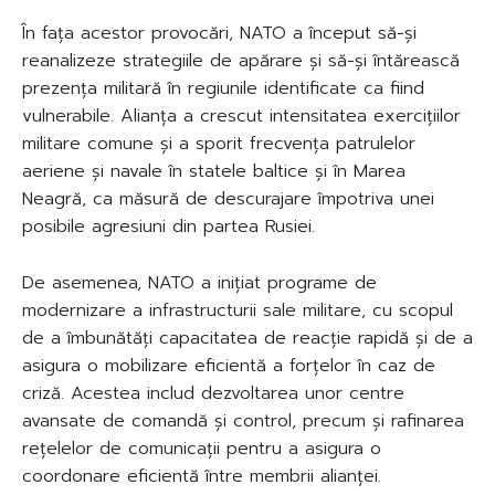
În fața acestor provocări, NATO a început să-și
reanalizeze strategiile de apărare și să-și întărească
prezența militară în regiunile identificate ca fiind
vulnerabile. Alianța a crescut intensitatea exercițiilor
militare comune și a sporit frecvența patrulelor
aeriene și navale în statele baltice și în Marea
Neagră, ca măsură de descurajare împotriva unei
posibile agresiuni din partea Rusiei.
De asemenea, NATO a inițiat programe de
modernizare a infrastructurii sale militare, cu scopul
de a îmbunătăți capacitatea de reacție rapidă și de a
asigura o mobilizare eficientă a forțelor în caz de
criză. Acestea includ dezvoltarea unor centre
avansate de comandă și control, precum și rafinarea
rețelelor de comunicații pentru a asigura o
coordonare eficientă între membrii alianței.