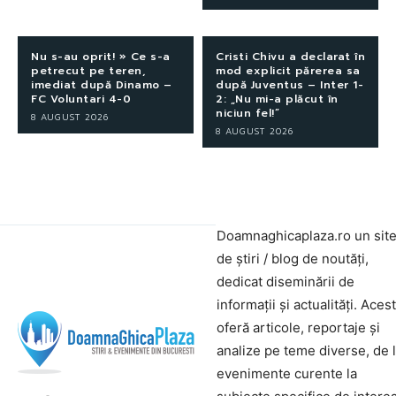
Nu s-au oprit! » Ce s-a
Cristi Chivu a declarat în
petrecut pe teren,
mod explicit părerea sa
imediat după Dinamo –
după Juventus – Inter 1-
FC Voluntari 4-0
2: „Nu mi-a plăcut în
niciun fel!”
8 AUGUST 2026
8 AUGUST 2026
Doamnaghicaplaza.ro un sit
de știri / blog de noutăți,
dedicat diseminării de
informații și actualități. Aces
oferă articole, reportaje și
analize pe teme diverse, de 
evenimente curente la