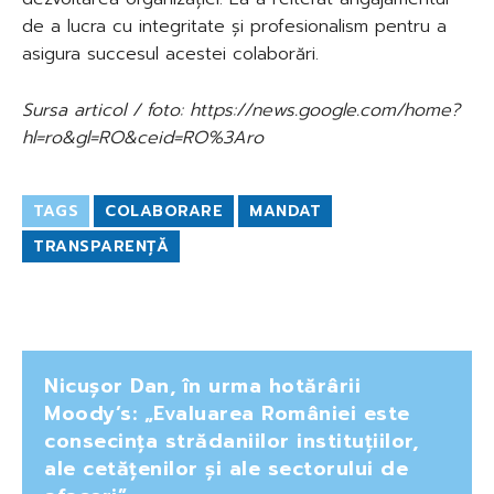
de a lucra cu integritate și profesionalism pentru a
asigura succesul acestei colaborări.
Sursa articol / foto: https://news.google.com/home?
hl=ro&gl=RO&ceid=RO%3Aro
TAGS
COLABORARE
MANDAT
TRANSPARENȚĂ
Nicușor Dan, în urma hotărârii
Moody’s: „Evaluarea României este
consecința strădaniilor instituțiilor,
ale cetățenilor și ale sectorului de