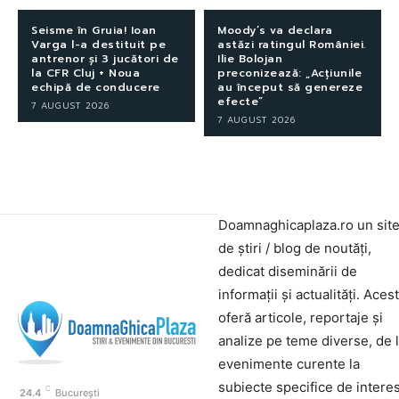
Seisme în Gruia! Ioan
Moody’s va declara
Varga l-a destituit pe
astăzi ratingul României.
antrenor și 3 jucători de
Ilie Bolojan
la CFR Cluj + Noua
preconizează: „Acțiunile
echipă de conducere
au început să genereze
efecte”
7 AUGUST 2026
7 AUGUST 2026
Doamnaghicaplaza.ro un sit
de știri / blog de noutăți,
dedicat diseminării de
informații și actualități. Aces
oferă articole, reportaje și
analize pe teme diverse, de 
evenimente curente la
subiecte specifice de interes
C
24.4
București