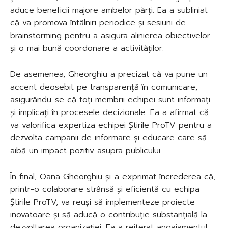
aduce beneficii majore ambelor părți. Ea a subliniat
că va promova întâlniri periodice și sesiuni de
brainstorming pentru a asigura alinierea obiectivelor
și o mai bună coordonare a activităților.
De asemenea, Gheorghiu a precizat că va pune un
accent deosebit pe transparență în comunicare,
asigurându-se că toți membrii echipei sunt informați
și implicați în procesele decizionale. Ea a afirmat că
va valorifica expertiza echipei Știrile ProTV pentru a
dezvolta campanii de informare și educare care să
aibă un impact pozitiv asupra publicului.
În final, Oana Gheorghiu și-a exprimat încrederea că,
printr-o colaborare strânsă și eficientă cu echipa
Știrile ProTV, va reuși să implementeze proiecte
inovatoare și să aducă o contribuție substanțială la
dezvoltarea organizației. Ea a reiterat angajamentul