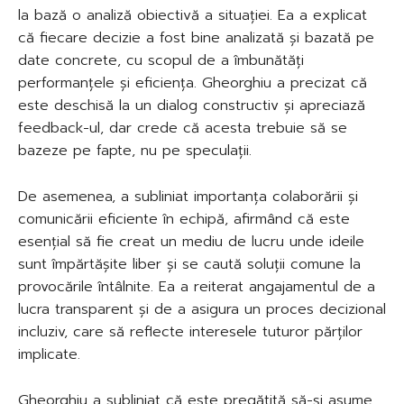
la bază o analiză obiectivă a situației. Ea a explicat
că fiecare decizie a fost bine analizată și bazată pe
date concrete, cu scopul de a îmbunătăți
performanțele și eficiența. Gheorghiu a precizat că
este deschisă la un dialog constructiv și apreciază
feedback-ul, dar crede că acesta trebuie să se
bazeze pe fapte, nu pe speculații.
De asemenea, a subliniat importanța colaborării și
comunicării eficiente în echipă, afirmând că este
esențial să fie creat un mediu de lucru unde ideile
sunt împărtășite liber și se caută soluții comune la
provocările întâlnite. Ea a reiterat angajamentul de a
lucra transparent și de a asigura un proces decizional
incluziv, care să reflecte interesele tuturor părților
implicate.
Gheorghiu a subliniat că este pregătită să-și asume