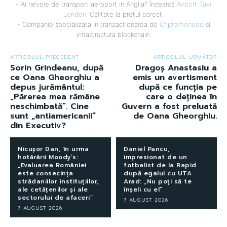
- Ai nevoie de transport aeroport in Anglia? Încearcă
Airport Taxi
London
. Calitate la prețul corect.
- Companie specializata in tranzactionarea de
Criptomonede
si
infrastructura blockchain.
ARTICOLUL PRECEDENT
ARTICOLUL URMĂTOR
Sorin Grindeanu, după
Dragoș Anastasiu a
ce Oana Gheorghiu a
emis un avertisment
depus jurământul:
după ce funcția pe
„Părerea mea rămâne
care o deținea în
neschimbată”. Cine
Guvern a fost preluată
sunt „antiamericanii”
de Oana Gheorghiu.
din Executiv?
Nicușor Dan, în urma
Daniel Pancu,
hotărârii Moody’s:
impresionat de un
„Evaluarea României
fotbalist de la Rapid
este consecința
după egalul cu UTA
strădaniilor instituțiilor,
Arad: „Nu poți să te
ale cetățenilor și ale
înșeli cu el”
sectorului de afaceri”
7 AUGUST 2026
7 AUGUST 2026