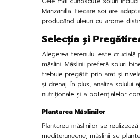
Cele mai cunoscute soiuri includ 
Manzanilla. Fiecare soi are adaptabi
producând uleiuri cu arome distinc
Selecția și Pregătire
Alegerea terenului este crucială 
măslini. Măslinii preferă soluri bi
trebuie pregătit prin arat și niv
și drenaj. În plus, analiza solului
nutriționale și a potențialelor cor
Plantarea Măslinilor
Plantarea măslinilor se realizează 
mediteraneene, măslinii se plan