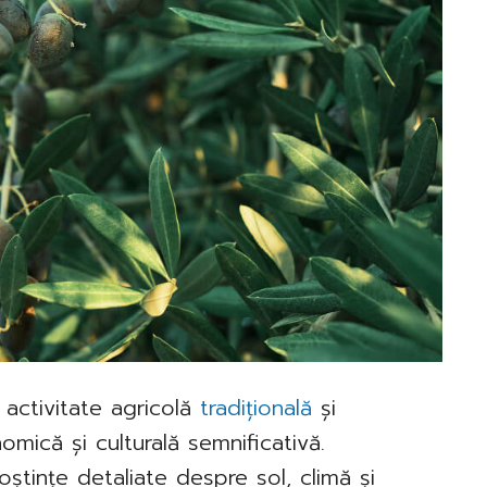
o activitate agricolă
tradițională
și
omică și culturală semnificativă.
oștințe detaliate despre sol, climă și