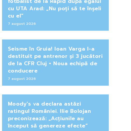
fotbalist de la Rapid după egalul
cu UTA Arad: „Nu poți să te înșeli
cu el”
7 august 2026
Seisme în Gruia! Ioan Varga l-a
destituit pe antrenor și 3 jucători
de la CFR Cluj + Noua echipă de
conducere
7 august 2026
Moody’s va declara astăzi
ratingul României. Ilie Bolojan
preconizează: „Acțiunile au
început să genereze efecte”