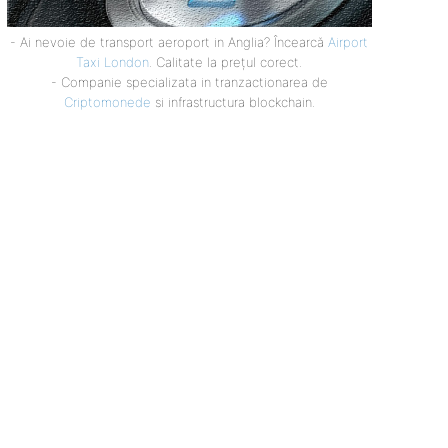
- Ai nevoie de transport aeroport in Anglia? Încearcă
Airport
Taxi London
. Calitate la prețul corect.
- Companie specializata in tranzactionarea de
Criptomonede
si infrastructura blockchain.