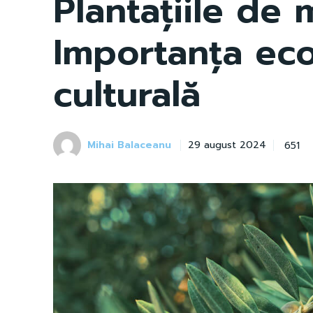
Plantațiile de m
Importanța ec
culturală
Mihai Balaceanu
651
29 august 2024