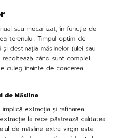
or
nual sau mecanizat, în funcție de
atea terenului. Timpul optim de
 și destinația măslinelor (ulei sau
se recoltează când sunt complet
se culeg înainte de coacerea
ui de Măsline
implică extracția și rafinarea
xtracție la rece păstrează calitatea
leiul de măsline extra virgin este