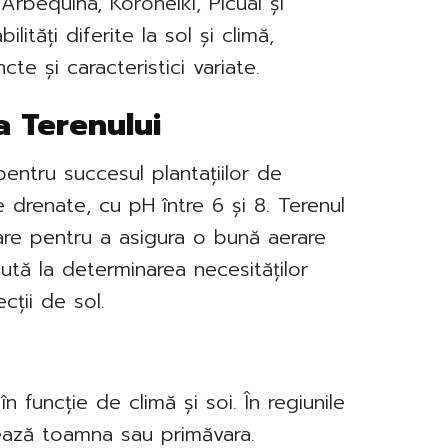
Arbequina, Koroneiki, Picual și
lități diferite la sol și climă,
te și caracteristici variate.
a Terenului
pentru succesul plantațiilor de
ne drenate, cu pH între 6 și 8. Terenul
elare pentru a asigura o bună aerare
 ajută la determinarea necesităților
ecții de sol.
în funcție de climă și soi. În regiunile
tează toamna sau primăvara.