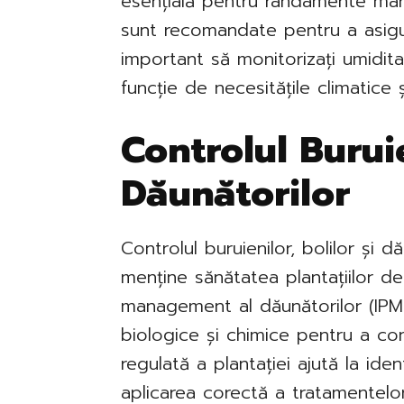
esențială pentru randamente mari.
sunt recomandate pentru a asigur
important să monitorizați umiditate
funcție de necesitățile climatice 
Controlul Buruie
Dăunătorilor
Controlul buruienilor, bolilor și 
menține sănătatea plantațiilor de 
management al dăunătorilor (IPM
biologice și chimice pentru a cont
regulată a plantației ajută la ide
aplicarea corectă a tratamentelo