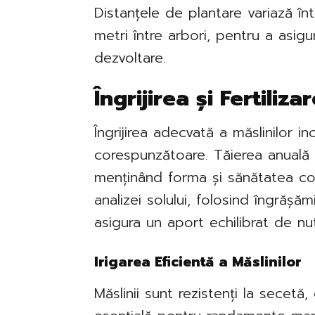
Distanțele de plantare variază înt
metri între arbori, pentru a asigu
dezvoltare.
Îngrijirea și Fertiliza
Îngrijirea adecvată a măslinilor inc
corespunzătoare. Tăierea anuală s
menținând forma și sănătatea cop
analizei solului, folosind îngrășă
asigura un aport echilibrat de nut
Irigarea Eficientă a Măslinilor
Măslinii sunt rezistenți la secetă