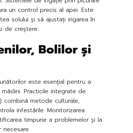
 Sistemele de irigație prin picurare
a un control precis al apei. Este
a solului și să ajustați irigarea în
și de creștere.
nilor, Bolilor și
dăunătorilor este esențial pentru a
măslini. Practicile integrate de
) combină metode culturale,
rola infestările. Monitorizarea
ntificarea timpurie a problemelor și la
r necesare.