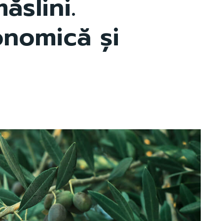
ăslini.
onomică și