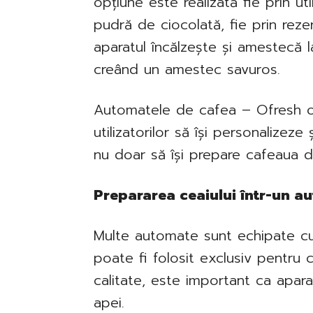
opțiune este realizată fie prin ut
pudră de ciocolată, fie prin rez
aparatul încălzește și amestecă l
creând un amestec savuros.
Automatele de cafea – Ofresh of
utilizatorilor să își personalizez
nu doar să își prepare cafeaua d
Prepararea ceaiului într-un a
Multe automate sunt echipate cu
poate fi folosit exclusiv pentru 
calitate, este important ca apara
apei.