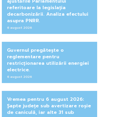
ajustările Parlamentului
referitoare la legislația
decarbonizării. Analiza efectului
asupra PNRR.
6 august 2026
Guvernul pregătește o
reglementare pentru
restricționarea utilizării energiei
electrice.
6 august 2026
Vremea pentru 6 august 2026:
Șapte județe sub avertizare roșie
de caniculă, iar alte 31 sub