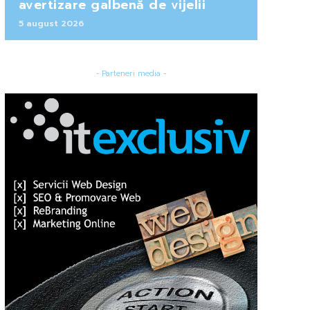
avertizare galbenă de vijelii
5 august 2026
- Parteneri media -