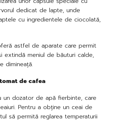
ilizarea unor capsule speciale cu
ervorul dedicat de lapte, unde
aptele cu ingredientele de ciocolată,
eră astfel de aparate care permit
e și extindă meniul de băuturi calde,
e dimineață.
utomat de cafea
 un dozator de apă fierbinte, care
ceaiuri. Pentru a obține un ceai de
tul să permită reglarea temperaturii