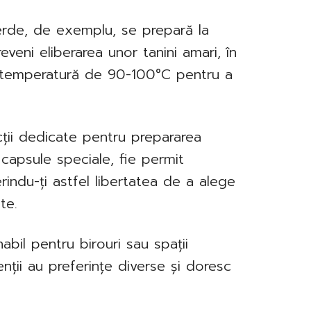
rde, de exemplu, se prepară la
eni eliberarea unor tanini amari, în
o temperatură de 90-100°C pentru a
cții dedicate pentru prepararea
capsule speciale, fie permit
erindu-ți astfel libertatea de a alege
te.
bil pentru birouri sau spații
enții au preferințe diverse și doresc