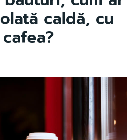
colată caldă, cu
 cafea?