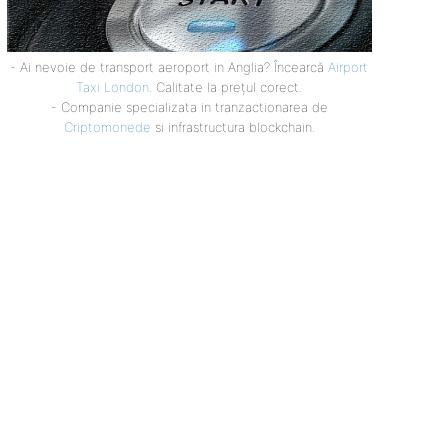
- Ai nevoie de transport aeroport in Anglia? Încearcă
Airport
Taxi London
. Calitate la prețul corect.
- Companie specializata in tranzactionarea de
Criptomonede
si infrastructura blockchain.