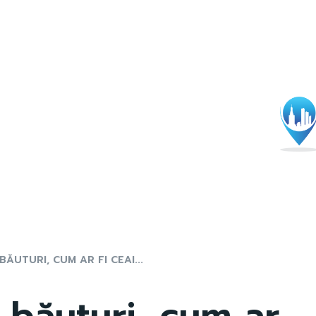
BĂUTURI, CUM AR FI CEAI...
e băuturi, cum ar