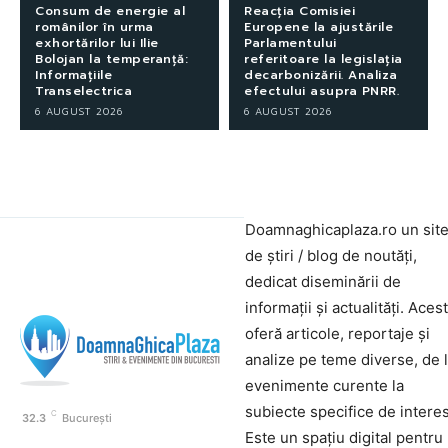
Consum de energie al
Reacția Comisiei
românilor în urma
Europene la ajustările
exhortărilor lui Ilie
Parlamentului
Bolojan la temperanță:
referitoare la legislația
Informațiile
decarbonizării. Analiza
Transelectrica
efectului asupra PNRR.
6 AUGUST 2026
6 AUGUST 2026
Doamnaghicaplaza.ro un sit
de știri / blog de noutăți,
dedicat diseminării de
informații și actualități. Aces
oferă articole, reportaje și
analize pe teme diverse, de 
evenimente curente la
subiecte specifice de interes
C
32.3
București
Este un spațiu digital pentru