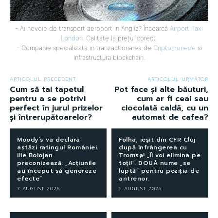
- Ai nevoie de transport aeroport in Anglia? Încearcă
Airport Taxi
London
. Calitate la prețul corect.
- Companie specializata in tranzactionarea de
Criptomonede
si
infrastructura blockchain.
ARTICOLUL PRECEDENT
ARTICOLUL URMĂTOR
Cum să tai tapetul
Pot face și alte băuturi,
pentru a se potrivi
cum ar fi ceai sau
perfect în jurul prizelor
ciocolată caldă, cu un
și întrerupătoarelor?
automat de cafea?
Moody’s va declara
Folha, ieșit din CFR Cluj
astăzi ratingul României.
după înfrângerea cu
Ilie Bolojan
Tromsø! „Îi voi elimina pe
preconizează: „Acțiunile
toți!”. DOUĂ nume „se
au început să genereze
luptă” pentru poziția de
efecte”
antrenor.
7 AUGUST 2026
6 AUGUST 2026