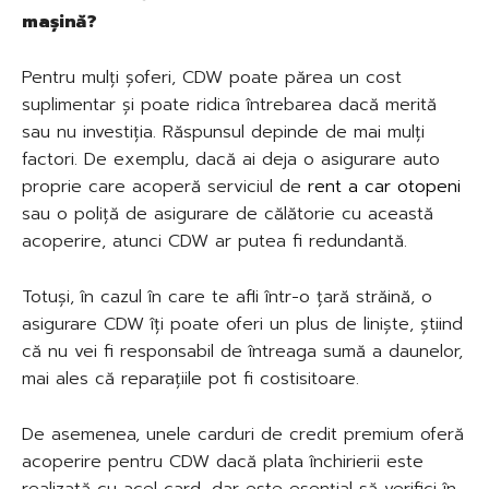
mașină?
Pentru mulți șoferi, CDW poate părea un cost
suplimentar și poate ridica întrebarea dacă merită
sau nu investiția. Răspunsul depinde de mai mulți
factori. De exemplu, dacă ai deja o asigurare auto
proprie care acoperă serviciul de
rent a car otopeni
sau o poliță de asigurare de călătorie cu această
acoperire, atunci CDW ar putea fi redundantă.
Totuși, în cazul în care te afli într-o țară străină, o
asigurare CDW îți poate oferi un plus de liniște, știind
că nu vei fi responsabil de întreaga sumă a daunelor,
mai ales că reparațiile pot fi costisitoare.
De asemenea, unele carduri de credit premium oferă
acoperire pentru CDW dacă plata închirierii este
realizată cu acel card, dar este esențial să verifici în