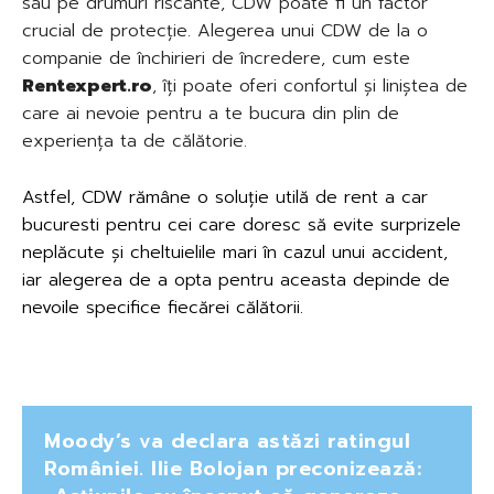
sau pe drumuri riscante, CDW poate fi un factor
crucial de protecție. Alegerea unui CDW de la o
companie de închirieri de încredere, cum este
Rentexpert.ro
, îți poate oferi confortul și liniștea de
care ai nevoie pentru a te bucura din plin de
experiența ta de călătorie.
Astfel, CDW rămâne o soluție utilă de
rent a car
bucuresti
pentru cei care doresc să evite surprizele
neplăcute și cheltuielile mari în cazul unui accident,
iar alegerea de a opta pentru aceasta depinde de
nevoile specifice fiecărei călătorii.
Moody’s va declara astăzi ratingul
României. Ilie Bolojan preconizează: