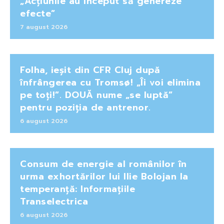
„Acțiunile au început să genereze
efecte”
7 august 2026
Folha, ieșit din CFR Cluj după
înfrângerea cu Tromsø! „Îi voi elimina
pe toți!”. DOUĂ nume „se luptă”
pentru poziția de antrenor.
6 august 2026
Consum de energie al românilor în
urma exhortărilor lui Ilie Bolojan la
temperanță: Informațiile
Transelectrica
6 august 2026