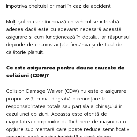
împotriva cheltuielilor mari în caz de accident.
Mulți șoferi care închiriază un vehicul se întreabă
adesea dacă este cu adevărat necesară această
asigurare și cum funcționează în detaliu, iar răspunsul
depinde de circumstanțele fiecăruia și de tipul de
călătorie plănuit.
Ce este asigurarea pentru daune cauzate de
coliziuni (CDW)?
Collision Damage Waiver (CDW) nu este o asigurare
propriu-zisă, ci mai degrabă o renunțare la
responsabilitatea totală sau parțială a chiriașului în
cazul unei coliziuni. Aceasta este oferită de
majoritatea companiilor de închiriere de mașini ca o
opțiune suplimentară care poate reduce semnificativ
costurile dacă mașina închiriată suferă daune.