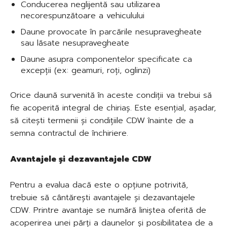
Conducerea neglijentă sau utilizarea
necorespunzătoare a vehiculului
Daune provocate în parcările nesupravegheate
sau lăsate nesupravegheate
Daune asupra componentelor specificate ca
excepții (ex: geamuri, roți, oglinzi)
Orice daună survenită în aceste condiții va trebui să
fie acoperită integral de chiriaș. Este esențial, așadar,
să citești termenii și condițiile CDW înainte de a
semna contractul de închiriere.
Avantajele și dezavantajele CDW
Pentru a evalua dacă este o opțiune potrivită,
trebuie să cântărești avantajele și dezavantajele
CDW. Printre avantaje se numără liniștea oferită de
acoperirea unei părți a daunelor și posibilitatea de a