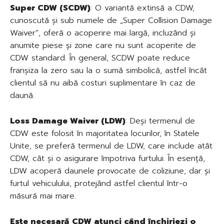
Super CDW (SCDW)
: O variantă extinsă a CDW,
cunoscută și sub numele de „Super Collision Damage
Waiver”, oferă o acoperire mai largă, incluzând și
anumite piese și zone care nu sunt acoperite de
CDW standard. În general, SCDW poate reduce
franșiza la zero sau la o sumă simbolică, astfel încât
clientul să nu aibă costuri suplimentare în caz de
daună.
Loss Damage Waiver (LDW)
: Deși termenul de
CDW este folosit în majoritatea locurilor, în Statele
Unite, se preferă termenul de LDW, care include atât
CDW, cât și o asigurare împotriva furtului. În esență,
LDW acoperă daunele provocate de coliziune, dar și
furtul vehiculului, protejând astfel clientul într-o
măsură mai mare.
Este necesară CDW atunci când închiriezi o