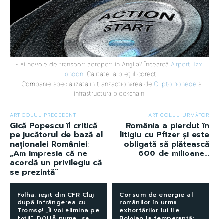
- Ai nevoie de transport aeroport in Anglia? Încearcă
Airport Taxi
London
. Calitate la prețul corect.
- Companie specializata in tranzactionarea de
Criptomonede
si
infrastructura blockchain.
ARTICOLUL PRECEDENT
ARTICOLUL URMĂTOR
Gică Popescu îl critică
România a pierdut în
pe jucătorul de bază al
litigiu cu Pfizer și este
naționalei României:
obligată să plătească
„Am impresia că ne
600 de milioane…
acordă un privilegiu că
se prezintă”
Folha, ieșit din CFR Cluj
Consum de energie al
după înfrângerea cu
românilor în urma
Tromsø! „Îi voi elimina pe
exhortărilor lui Ilie
toți!”. DOUĂ nume „se
Bolojan la temperanță: