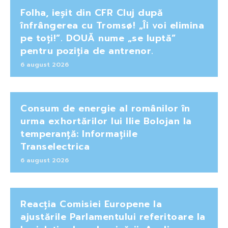
Folha, ieșit din CFR Cluj după
înfrângerea cu Tromsø! „Îi voi elimina
pe toți!”. DOUĂ nume „se luptă”
pentru poziția de antrenor.
6 august 2026
Consum de energie al românilor în
urma exhortărilor lui Ilie Bolojan la
temperanță: Informațiile
Transelectrica
6 august 2026
Reacția Comisiei Europene la
ajustările Parlamentului referitoare la