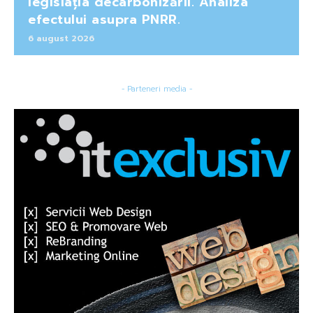
legislația decarbonizării. Analiza
efectului asupra PNRR.
6 august 2026
- Parteneri media -