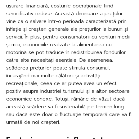
ușurare financiară, costurile operaționale fiind
semnificativ reduse. Această diminuare a prețului
vine ca o salvare într-o perioadă caracterizată prin
inflație și creșteri generale ale prețurilor la bunuri și
servicii. În plus, pentru consumatorii cu venituri medii
și mici, economiile realizate la alimentarea cu
motorină se pot traduce în redistribuirea fondurilor
către alte necesități esențiale. De asemenea,
scăderea prețurilor poate stimula consumul,
încurajând mai multe călătorii și activități
recreaționale, ceea ce ar putea avea un efect
pozitiv asupra industriei turismului și a altor sectoare
economice conexe. Totuși, rămâne de văzut dacă
această scădere va fi sustenabilă pe termen lung
sau dacă este doar o fluctuație temporară care va fi
urmată de noi creșteri.