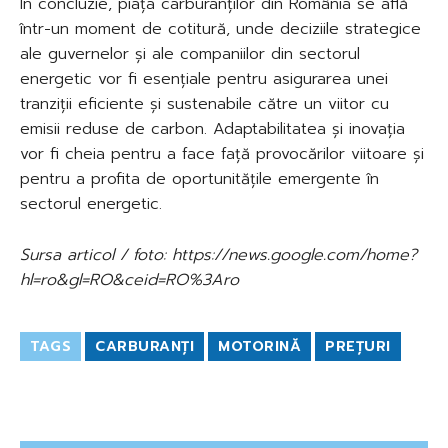
În concluzie, piața carburanților din România se află
într-un moment de cotitură, unde deciziile strategice
ale guvernelor și ale companiilor din sectorul
energetic vor fi esențiale pentru asigurarea unei
tranziții eficiente și sustenabile către un viitor cu
emisii reduse de carbon. Adaptabilitatea și inovația
vor fi cheia pentru a face față provocărilor viitoare și
pentru a profita de oportunitățile emergente în
sectorul energetic.
Sursa articol / foto: https://news.google.com/home?
hl=ro&gl=RO&ceid=RO%3Aro
TAGS
CARBURANȚI
MOTORINĂ
PREȚURI