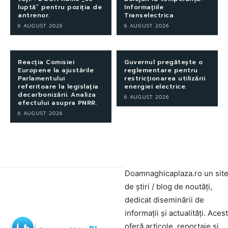
luptă” pentru poziția de
Informațiile
antrenor.
Transelectrica
6 AUGUST 2026
6 AUGUST 2026
Reacția Comisiei
Guvernul pregătește o
Europene la ajustările
reglementare pentru
Parlamentului
restricționarea utilizării
referitoare la legislația
energiei electrice.
decarbonizării. Analiza
6 AUGUST 2026
efectului asupra PNRR.
6 AUGUST 2026
Doamnaghicaplaza.ro un sit
de știri / blog de noutăți,
dedicat diseminării de
informații și actualități. Aces
oferă articole, reportaje și