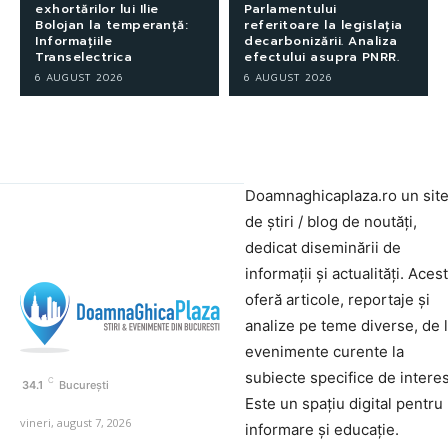
exhortărilor lui Ilie
Parlamentului
Bolojan la temperanță:
referitoare la legislația
Informațiile
decarbonizării. Analiza
Transelectrica
efectului asupra PNRR.
6 AUGUST 2026
6 AUGUST 2026
Doamnaghicaplaza.ro un sit
de știri / blog de noutăți,
dedicat diseminării de
informații și actualități. Aces
oferă articole, reportaje și
analize pe teme diverse, de 
evenimente curente la
subiecte specifice de interes
C
34.1
București
Este un spațiu digital pentru
vineri, august 7, 2026
informare și educație.