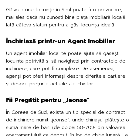
Găsirea unei locuințe în Seul poate fi o provocare,
mai ales dacă nu cunoști bine piața imobiliară locală.
Iată câteva sfaturi pentru a găsi locuința ideală:
Închiriază printr-un Agent Imobiliar
Un agent imobiliar local te poate ajuta să găsești
locuința potrivită și să navighezi prin contractele de
închiriere, care pot fi complexe. De asemenea,
agenții pot oferi informații despre diferitele cartiere
și despre prețurile actuale ale chiriilor.
Fii Pregătit pentru „Jeonse”
În Coreea de Sud, există un tip special de contract
de închiriere numit „jeonse”, unde chiriașul plătește o
sumă mare de bani (de obicei 50-70% din valoarea
apartamentului) ca depozit, în loc de chirie lunară. La