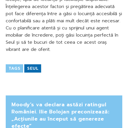
Înțelegerea acestor factori și pregătirea adecvată
pot face diferența între a găsi o locuință accesibilă și
confortabilă sau a plăti mai mult decât este necesar.
Cu o planificare atentă și cu sprijinul unui agent
imobiliar de încredere, poți găsi locuința perfectă în
Seul și să te bucuri de tot ceea ce acest oraș
vibrant are de oferit.
TAGS
SEUL
Moody’s va declara astăzi ratingul
României. Ilie Bolojan preconizează:
„Acțiunile au început să genereze
efecte”