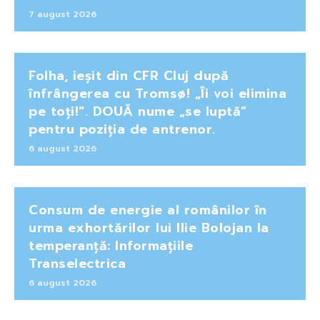
7 august 2026
Folha, ieșit din CFR Cluj după
înfrângerea cu Tromsø! „Îi voi elimina
pe toți!”. DOUĂ nume „se luptă”
pentru poziția de antrenor.
6 august 2026
Consum de energie al românilor în
urma exhortărilor lui Ilie Bolojan la
temperanță: Informațiile
Transelectrica
6 august 2026