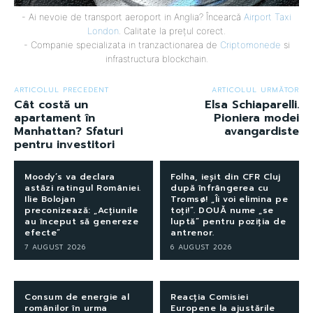
- Ai nevoie de transport aeroport in Anglia? Încearcă
Airport Taxi
London
. Calitate la prețul corect.
- Companie specializata in tranzactionarea de
Criptomonede
si
infrastructura blockchain.
ARTICOLUL PRECEDENT
ARTICOLUL URMĂTOR
Cât costă un
Elsa Schiaparelli.
apartament în
Pioniera modei
Manhattan? Sfaturi
avangardiste
pentru investitori
Moody’s va declara
Folha, ieșit din CFR Cluj
astăzi ratingul României.
după înfrângerea cu
Ilie Bolojan
Tromsø! „Îi voi elimina pe
preconizează: „Acțiunile
toți!”. DOUĂ nume „se
au început să genereze
luptă” pentru poziția de
efecte”
antrenor.
7 AUGUST 2026
6 AUGUST 2026
Consum de energie al
Reacția Comisiei
românilor în urma
Europene la ajustările