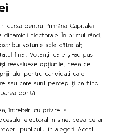
ei
in cursa pentru Primăria Capitalei
dinamicii electorale. În primul rând,
stribui voturile sale către alți
tatul final. Votanții care și-au pus
își reevalueze opțiunile, ceea ce
ijinului pentru candidați care
 sau care sunt percepuți ca fiind
mbarea dorită.
, întrebări cu privire la
ocesului electoral în sine, ceea ce ar
derii publicului în alegeri. Acest