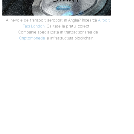
- Ai nevoie de transport aeroport in Anglia? Încearcă
Airport
Taxi London
. Calitate la prețul corect.
- Companie specializata in tranzactionarea de
Criptomonede
si infrastructura blockchain.