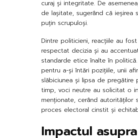
curaj și integritate. De asemenea,
de lașitate, sugerând că ieșirea 
puțin scrupuloși.
Dintre politicieni, reacțiile au fos
respectat decizia și au accentua
standarde etice înalte în politică
pentru a-și întări pozițiile, unii 
slăbiciunea și lipsa de pregătire p
timp, voci neutre au solicitat o i
menționate, cerând autorităților 
proces electoral cinstit și echitabi
Impactul asupra