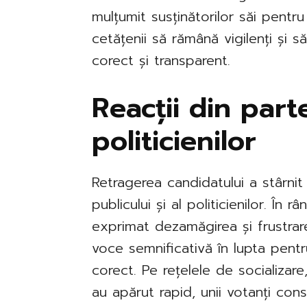
mulțumit susținătorilor săi pentru 
cetățenii să rămână vigilenți și 
corect și transparent.
Reacții din part
politicienilor
Retragerea candidatului a stârnit 
publicului și al politicienilor. În râ
exprimat dezamăgirea și frustra
voce semnificativă în lupta pentr
corect. Pe rețelele de socializare
au apărut rapid, unii votanți co