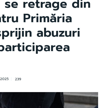
t se retrage din
tru Primăria
sprijin abuzuri
participarea
239
 2025