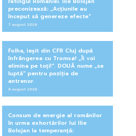
ratingul României. Ilie Bolojan
preconizează: „Acțiunile au
început să genereze efecte”
7 august 2026
Folha, ieșit din CFR Cluj după
înfrângerea cu Tromsø! „Îi voi
elimina pe toți!”. DOUĂ nume „se
luptă” pentru poziția de
antrenor.
6 august 2026
Consum de energie al românilor
în urma exhortărilor lui Ilie
Bolojan la temperanță: