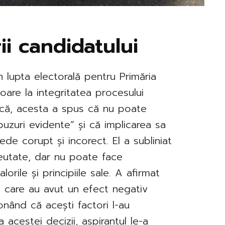
ii candidatului
in lupta electorală pentru Primăria
toare la integritatea procesului
lică, acesta a spus că nu poate
buzuri evidente” și că implicarea sa
ede corupt și incorect. El a subliniat
eutate, dar nu poate face
rile și principiile sale. A afirmat
i care au avut un efect negativ
ionând că acești factori l-au
 acestei decizii, aspirantul le-a