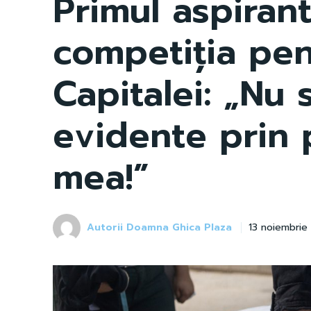
Primul aspiran
competiția pen
Capitalei: „Nu 
evidente prin 
mea!”
Autorii Doamna Ghica Plaza
13 noiembrie