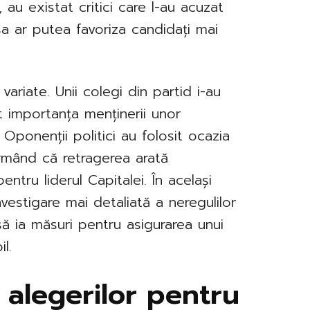
 au existat critici care l-au acuzat
sa ar putea favoriza candidați mai
t variate. Unii colegi din partid i-au
t importanța menținerii unor
. Oponenții politici au folosit ocazia
afirmând că retragerea arată
entru liderul Capitalei. În același
nvestigare mai detaliată a neregulilor
să ia măsuri pentru asigurarea unui
l.
 alegerilor pentru