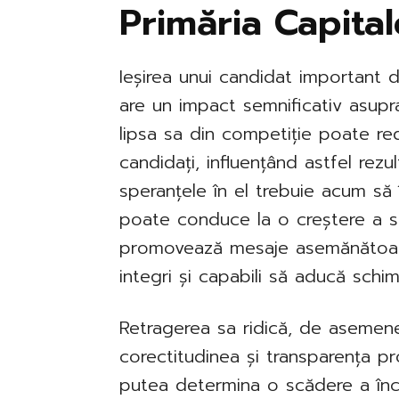
Primăria Capital
Ieșirea unui candidat important d
are un impact semnificativ asupra 
lipsa sa din competiție poate redi
candidați, influențând astfel rezul
speranțele în el trebuie acum să 
poate conduce la o creștere a spr
promovează mesaje asemănătoare
integri și capabili să aducă schi
Retragerea sa ridică, de asemenea
corectitudinea și transparența pr
putea determina o scădere a încre