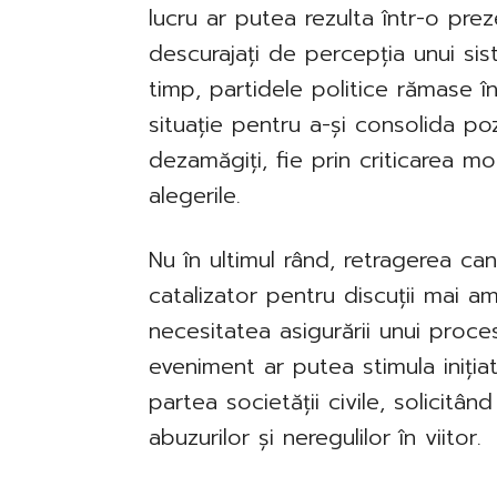
lucru ar putea rezulta într-o pre
descurajați de percepția unui sis
timp, partidele politice rămase î
situație pentru a-și consolida pozi
dezamăgiți, fie prin criticarea m
alegerile.
Nu în ultimul rând, retragerea ca
catalizator pentru discuții mai a
necesitatea asigurării unui proces
eveniment ar putea stimula inițiat
partea societății civile, solicitâ
abuzurilor și neregulilor în viitor.