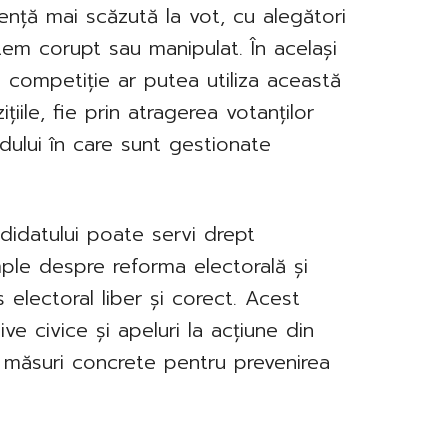
zență mai scăzută la vot, cu alegători
tem corupt sau manipulat. În același
n competiție ar putea utiliza această
țiile, fie prin atragerea votanților
odului în care sunt gestionate
ndidatului poate servi drept
mple despre reforma electorală și
 electoral liber și corect. Acest
ive civice și apeluri la acțiune din
nd măsuri concrete pentru prevenirea