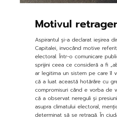
Motivul retrager
Aspirantul și-a declarat ieșirea d
Capitalei, invocând motive referi
electoral. Într-o comunicare pub
sprijini ceea ce consideră a fi „a
ar legitima un sistem pe care îl v
că a luat această hotărâre cu gr
compromisuri când e vorba de valo
că a observat nereguli și presiun
asupra climatului electoral, menț
determinat să se retragă. În ciuda