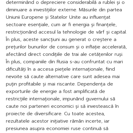
determinând o depreciere considerabilă a rublei și o
diminuare a investițiilor externe. Măsurile din partea
Uniunii Europene și Statelor Unite au influențat
sectoare esențiale, cum ar fi energia și finanțele,
restricționând accesul la tehnologie de vârf și capital.
În plus, aceste sancțiuni au generat o creștere a
prețurilor bunurilor de consum și o inflație accelerată,
afectând direct condițiile de trai ale cetățenilor ruși.
În plus, companiile din Rusia s-au confruntat cu mari
dificultăți în a accesa piețele internaționale, fiind
nevoite să caute alternative care sunt adesea mai
puțin profitabile și mai riscante. Dependența de
exporturile de energie a fost amplificată de
restricțiile internaționale, impunând guvernului să
caute noi parteneri economici și să investească în
proiecte de diversificare. Cu toate acestea,
rezultatele acestor inițiative rămân incerte, iar
presiunea asupra economiei ruse continuă să