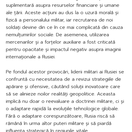
suplimentară asupra resurselor financiare și umane
ale țării. Aceste acțiuni au dus la o uzură morală și
fizică a personalului militar, iar recrutarea de noi
soldați devine din ce în ce mai complicată din cauza
nemulțumirilor sociale. De asemenea, utilizarea
mercenarilor și a forțelor auxiliare a fost criticată
pentru opacitate și impactul negativ asupra imaginii
internaționale a Rusiei.
Pe fondul acestor provocări, liderii militari ai Rusiei se
confruntă cu necesitatea de a revizui strategiile de
apărare și ofensive, căutând soluții inovatoare care
să se alinieze noilor realități geopolitice. Aceasta
implică nu doar o reevaluare a doctrinei militare, ci și
o adaptare rapidă la evoluțiile tehnologice globale.
Fără o adaptare corespunzătoare, Rusia riscă să
rămână în urma altor puteri militare și să piardă
influența strategică în regiunile vitale.