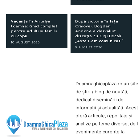
Vacanța în Antalya
După victoria în fața
toamna: Ghid complet
Craiovei, Bogdan
pentru adulți și familii
Andone a dezvăluit
cu copii
discuția cu Gigi Becali:
„Asta i-am comunicat!”
10 AUGUST 2026
9 AUGUST 2026
Doamnaghicaplaza.ro un sit
de știri / blog de noutăți,
dedicat diseminării de
informații și actualități. Aces
oferă articole, reportaje și
analize pe teme diverse, de 
evenimente curente la