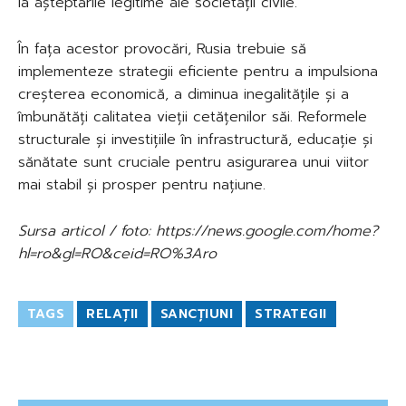
la așteptările legitime ale societății civile.
În fața acestor provocări, Rusia trebuie să
implementeze strategii eficiente pentru a impulsiona
creșterea economică, a diminua inegalitățile și a
îmbunătăți calitatea vieții cetățenilor săi. Reformele
structurale și investițiile în infrastructură, educație și
sănătate sunt cruciale pentru asigurarea unui viitor
mai stabil și prosper pentru națiune.
Sursa articol / foto: https://news.google.com/home?
hl=ro&gl=RO&ceid=RO%3Aro
TAGS
RELAȚII
SANCȚIUNI
STRATEGII