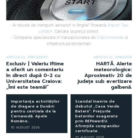
- Ai nevoie de transport aeroport in Anglia? Încearcă
Airport Taxi
London
. Calitate la prețul corect.
- Companie specializata in tranzactionarea de
Criptomonede
si
infrastructura blockchain.
ARTICOLUL PRECEDENT
ARTICOLUL URMĂTOR
Exclusiv | Valeriu Iftime
HARTĂ. Alerte
a oferit un comentariu
meteorologice:
în direct după 0-2 cu
Aproximativ 20 de
Universitatea Craiova:
județe sub avertizare
„Îmi este teamă!”
galbenă.
Importanța activităților
Scandal înainte de
de dragare a Dunării
debutul „Casa Verde
pentru centrala de la
Baterii”: Prețurile
Cernavodă. Apele
bateriilor exagerate
Române…
prin REPowerEU.
Afirmțiile companiilor
10 AUGUST 2026
certificate.
10 AUGUST 2026