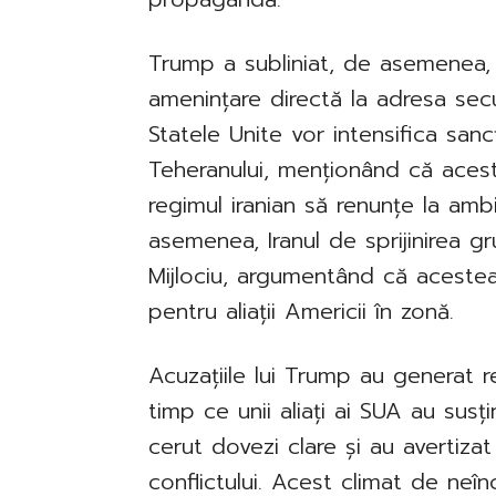
Trump a subliniat, de asemenea, c
amenințare directă la adresa secur
Statele Unite vor intensifica san
Teheranului, menționând că aces
regimul iranian să renunțe la ambi
asemenea, Iranul de sprijinirea gr
Mijlociu, argumentând că aceste
pentru aliații Americii în zonă.
Acuzațiile lui Trump au generat rea
timp ce unii aliați ai SUA au susțin
cerut dovezi clare și au avertizat 
conflictului. Acest climat de neî