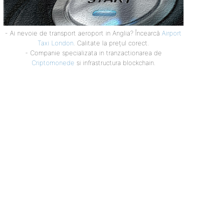
- Ai nevoie de transport aeroport in Anglia? Încearcă
Airport
Taxi London
. Calitate la prețul corect.
- Companie specializata in tranzactionarea de
Criptomonede
si infrastructura blockchain.