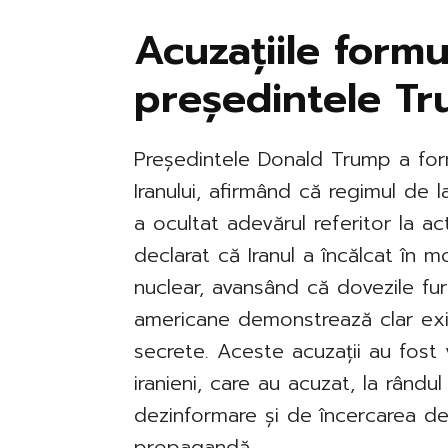
Acuzațiile form
președintele T
Președintele Donald Trump a form
Iranului, afirmând că regimul de l
a ocultat adevărul referitor la ac
declarat că Iranul a încălcat în 
nuclear, avansând că dovezile furn
americane demonstrează clar ex
secrete. Aceste acuzații au fost
iranieni, care au acuzat, la rându
dezinformare și de încercarea de
propagandă.