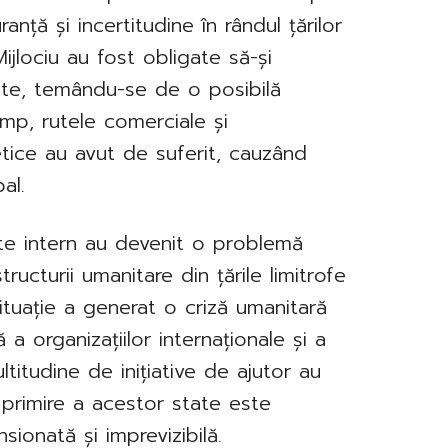
ranță și incertitudine în rândul țărilor
ijlociu au fost obligate să-și
tate, temându-se de o posibilă
timp, rutele comerciale și
tice au avut de suferit, cauzând
al.
ate intern au devenit o problemă
tructurii umanitare din țările limitrofe
ituație a generat o criză umanitară
 a organizațiilor internaționale și a
titudine de inițiative de ajutor au
e primire a acestor state este
sionată și imprevizibilă.