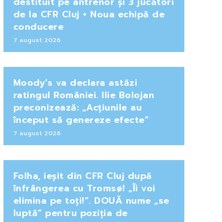
destituit pe antrenor și 3 jucători
de la CFR Cluj + Noua echipă de
conducere
7 august 2026
Moody’s va declara astăzi
ratingul României. Ilie Bolojan
preconizează: „Acțiunile au
început să genereze efecte”
7 august 2026
Folha, ieșit din CFR Cluj după
înfrângerea cu Tromsø! „Îi voi
elimina pe toți!”. DOUĂ nume „se
luptă” pentru poziția de