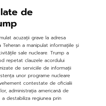
ulate de
rump
ulat acuzații grave la adresa
a Teheran a manipulat informațiile și
tivitățile sale nucleare. Trump a
mod repetat clauzele acordului
izate de serviciile de informații
istența unor programe nucleare
 vehement contestate de oficialii
l lor, administrația americană de
 a destabiliza regiunea prin