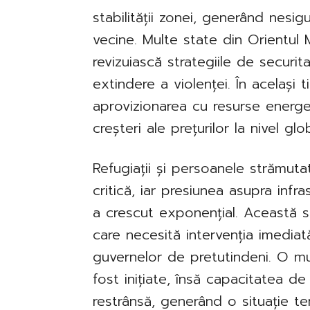
stabilității zonei, generând nesigu
vecine. Multe state din Orientul M
revizuiască strategiile de securi
extindere a violenței. În același 
aprovizionarea cu resurse energe
creșteri ale prețurilor la nivel glob
Refugiații și persoanele strămut
critică, iar presiunea asupra infras
a crescut exponențial. Această s
care necesită intervenția imediată
guvernelor de pretutindeni. O mul
fost inițiate, însă capacitatea d
restrânsă, generând o situație ten