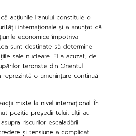
ă acțiunile Iranului constituie o
ității internaționale și a anunțat că
cțiunile economice împotriva
tea sunt destinate să determine
țiile sale nucleare. El a acuzat, de
upărilor teroriste din Orientul
a reprezintă o amenințare continuă
cții mixte la nivel internațional. În
ut poziția președintelui, alții au
asupra riscurilor escaladării
ncredere și tensiune a complicat