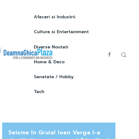
Afaceri si Industrii
Cultura si Entertainment
Diverse Noutati
Home & Deco
Sanatate / Hobby
Tech
Seisme în Gruia! Ioan Varga l-a