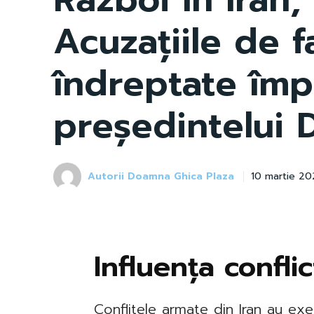
Acuzațiile de f
îndreptate împ
președintelui
Autorii Doamna Ghica Plaza
10 martie 20
Influența confli
Conflitele armate din Iran au exe