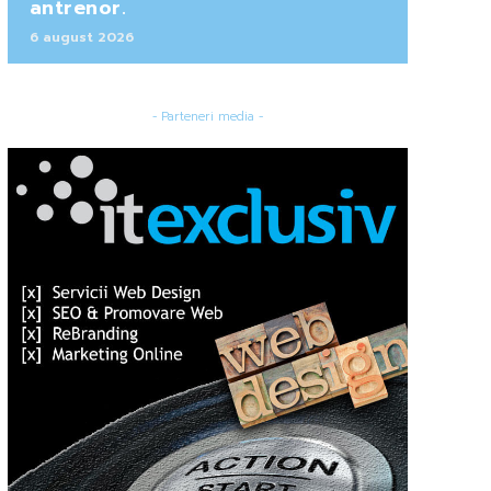
antrenor.
6 august 2026
- Parteneri media -