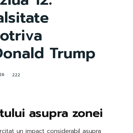
alsitate
otriva
 Donald Trump
222
26
ctului asupra zonei
rcitat un impact considerabil asupra