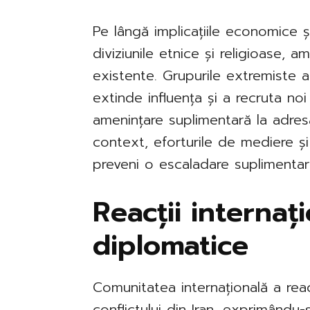
Pe lângă implicațiile economice și
diviziunile etnice și religioase, am
existente. Grupurile extremiste 
extinde influența și a recruta n
amenințare suplimentară la adresa
context, eforturile de mediere și
preveni o escaladare suplimentară
Reacții internați
diplomatice
Comunitatea internațională a reac
conflictului din Iran, exprimându-ș