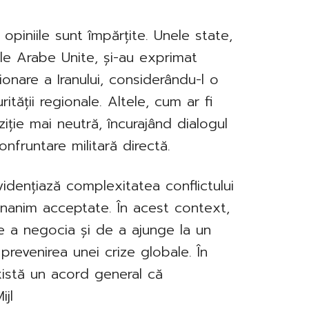
opiniile sunt împărțite. Unele state,
le Arabe Unite, și-au exprimat
ionare a Iranului, considerându-l o
tății regionale. Altele, cum ar fi
ție mai neutră, încurajând dialogul
nfruntare militară directă.
idențiază complexitatea conflictului
ii unanim acceptate. În acest context,
i de a negocia și de a ajunge la un
revenirea unei crize globale. În
xistă un acord general că
ijl