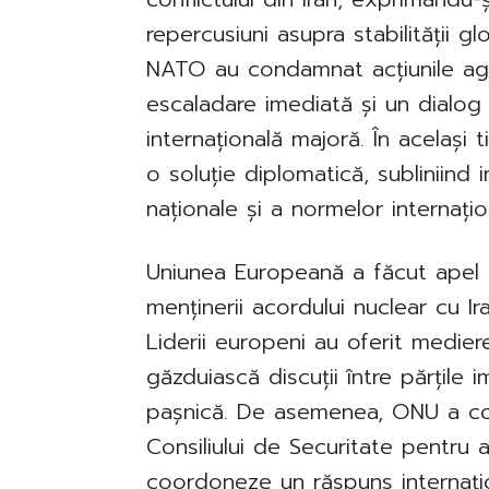
repercusiuni asupra stabilității glo
NATO au condamnat acțiunile agre
escaladare imediată și un dialog 
internațională majoră. În același 
o soluție diplomatică, subliniind 
naționale și a normelor internațio
Uniunea Europeană a făcut apel l
menținerii acordului nuclear cu Ira
Liderii europeni au oferit medier
găzduiască discuții între părțile 
pașnică. De asemenea, ONU a co
Consiliului de Securitate pentru 
coordoneze un răspuns internațio