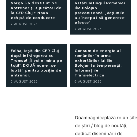
Varga l-a destituit pe
astăzi ratingul României.
antrenor și 3 jucători de
Ilie Bolojan
la CFR Cluj + Noua
preconizează: „Acțiunile
echipă de conducere
au început să genereze
efecte”
7 AUGUST 2026
7 AUGUST 2026
Folha, ieșit din CFR Cluj
Consum de energie al
după înfrângerea cu
românilor în urma
Tromsø! „Îi voi elimina pe
exhortărilor lui Ilie
toți!”. DOUĂ nume „se
Bolojan la temperanță:
luptă” pentru poziția de
Informațiile
antrenor.
Transelectrica
6 AUGUST 2026
6 AUGUST 2026
Doamnaghicaplaza.ro un sit
de știri / blog de noutăți,
dedicat diseminării de