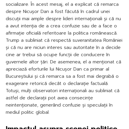
socializare. În acest mesaj, el a explicat că remarca
despre Nicușor Dan a fost făcută în cadrul unei
discuții mai ample despre lideri internaționali și că nu
a avut intenția de a crea confuzie sau de a face o
afirmație oficială referitoare la politica românească.
Trump a subliniat că respectă suveranitatea României
și că nu are niciun interes sau autoritate în a decide
cine ar trebui să ocupe funcții de conducere în
guvernele altor țări. De asemenea, el a menționat că
apreciază eforturile lui Nicușor Dan ca primar al
Bucureștiului și că remarca sa a fost mai degrabă o
exagerare retorică decât o declarație factuală.
Totuși, mulți observatori internaționali au subliniat că
astfel de declarații pot avea consecințe
neintenționate, generând confuzie și speculații în
mediul politic global.
Impactul asupra scenei politice