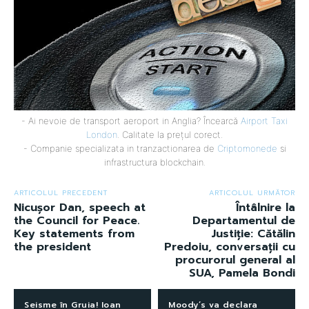
- Ai nevoie de transport aeroport in Anglia? Încearcă
Airport Taxi
London
. Calitate la prețul corect.
- Companie specializata in tranzactionarea de
Criptomonede
si
infrastructura blockchain.
ARTICOLUL PRECEDENT
ARTICOLUL URMĂTOR
Nicușor Dan, speech at
Întâlnire la
the Council for Peace.
Departamentul de
Key statements from
Justiție: Cătălin
the president
Predoiu, conversații cu
procurorul general al
SUA, Pamela Bondi
Seisme în Gruia! Ioan
Moody’s va declara