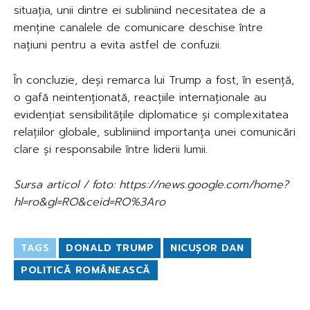
situația, unii dintre ei subliniind necesitatea de a
menține canalele de comunicare deschise între
națiuni pentru a evita astfel de confuzii.
În concluzie, deși remarca lui Trump a fost, în esență,
o gafă neintenționată, reacțiile internaționale au
evidențiat sensibilitățile diplomatice și complexitatea
relațiilor globale, subliniind importanța unei comunicări
clare și responsabile între liderii lumii.
Sursa articol / foto: https://news.google.com/home?
hl=ro&gl=RO&ceid=RO%3Aro
TAGS
DONALD TRUMP
NICUȘOR DAN
POLITICĂ ROMÂNEASCĂ