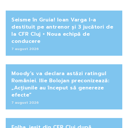
Seisme în Gruia! Ioan Varga l-a
destituit pe antrenor și 3 jucători de
la CFR Cluj + Noua echipă de
conducere
7 august 2026
Moody’s va declara astăzi ratingul
României. Ilie Bolojan preconizează:
„Acțiunile au început să genereze
efecte”
7 august 2026
Folha, ieșit din CFR Cluj după