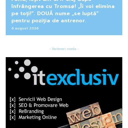
înfrângerea cu Tromsø! „Îi voi elimina
pe toți!”. DOUĂ nume „se luptă”
pentru poziția de antrenor.
6 august 2026
- Parteneri media -