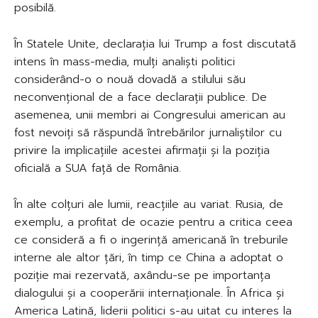
posibilă.
În Statele Unite, declarația lui Trump a fost discutată
intens în mass-media, mulți analiști politici
considerând-o o nouă dovadă a stilului său
neconvențional de a face declarații publice. De
asemenea, unii membri ai Congresului american au
fost nevoiți să răspundă întrebărilor jurnaliștilor cu
privire la implicațiile acestei afirmații și la poziția
oficială a SUA față de România.
În alte colțuri ale lumii, reacțiile au variat. Rusia, de
exemplu, a profitat de ocazie pentru a critica ceea
ce consideră a fi o ingerință americană în treburile
interne ale altor țări, în timp ce China a adoptat o
poziție mai rezervată, axându-se pe importanța
dialogului și a cooperării internaționale. În Africa și
America Latină, liderii politici s-au uitat cu interes la