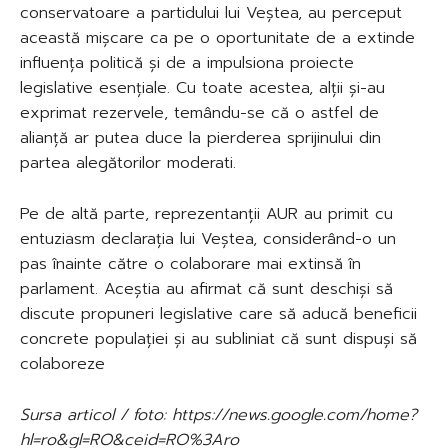
conservatoare a partidului lui Veștea, au perceput
această mișcare ca pe o oportunitate de a extinde
influența politică și de a impulsiona proiecte
legislative esențiale. Cu toate acestea, alții și-au
exprimat rezervele, temându-se că o astfel de
alianță ar putea duce la pierderea sprijinului din
partea alegătorilor moderati.
Pe de altă parte, reprezentanții AUR au primit cu
entuziasm declarația lui Veștea, considerând-o un
pas înainte către o colaborare mai extinsă în
parlament. Aceștia au afirmat că sunt deschiși să
discute propuneri legislative care să aducă beneficii
concrete populației și au subliniat că sunt dispuși să
colaboreze
Sursa articol / foto: https://news.google.com/home?
hl=ro&gl=RO&ceid=RO%3Aro