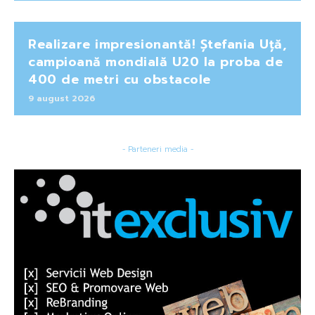
Realizare impresionantă! Ștefania Uță,
campioană mondială U20 la proba de
400 de metri cu obstacole
9 august 2026
- Parteneri media -