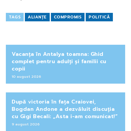
TAGS
ALIANȚE
COMPROMIS
POLITICĂ
Vacanța în Antalya toamna: Ghid
complet pentru adulți și familii cu
copii
10 august 2026
După victoria în fața Craiovei,
Bogdan Andone a dezvăluit discuția
cu Gigi Becali: „Asta i-am comunicat!”
9 august 2026