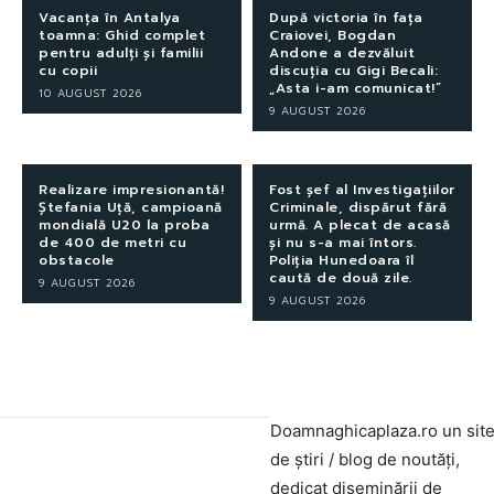
Vacanța în Antalya
După victoria în fața
toamna: Ghid complet
Craiovei, Bogdan
pentru adulți și familii
Andone a dezvăluit
cu copii
discuția cu Gigi Becali:
„Asta i-am comunicat!”
10 AUGUST 2026
9 AUGUST 2026
Realizare impresionantă!
Fost șef al Investigațiilor
Ștefania Uță, campioană
Criminale, dispărut fără
mondială U20 la proba
urmă. A plecat de acasă
de 400 de metri cu
și nu s-a mai întors.
obstacole
Poliția Hunedoara îl
caută de două zile.
9 AUGUST 2026
9 AUGUST 2026
Doamnaghicaplaza.ro un sit
de știri / blog de noutăți,
dedicat diseminării de