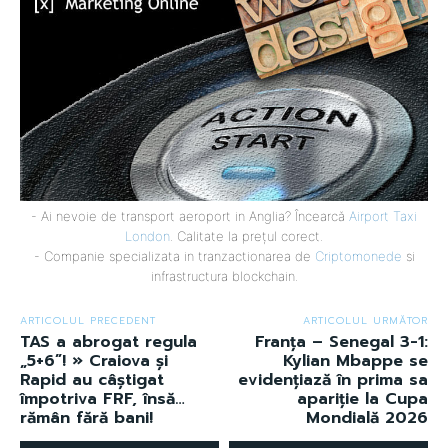
- Ai nevoie de transport aeroport in Anglia? Încearcă
Airport Taxi
London
. Calitate la prețul corect.
- Companie specializata in tranzactionarea de
Criptomonede
si
infrastructura blockchain.
ARTICOLUL PRECEDENT
ARTICOLUL URMĂTOR
TAS a abrogat regula
Franța – Senegal 3-1:
„5+6”! » Craiova și
Kylian Mbappe se
Rapid au câștigat
evidențiază în prima sa
împotriva FRF, însă…
apariție la Cupa
rămân fără bani!
Mondială 2026