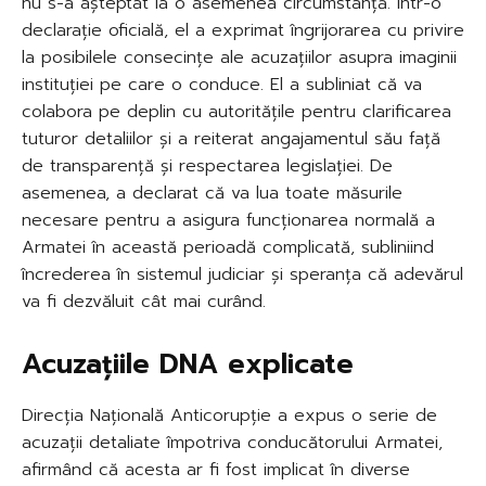
nu s-a așteptat la o asemenea circumstanță. Într-o
declarație oficială, el a exprimat îngrijorarea cu privire
la posibilele consecințe ale acuzațiilor asupra imaginii
instituției pe care o conduce. El a subliniat că va
colabora pe deplin cu autoritățile pentru clarificarea
tuturor detaliilor și a reiterat angajamentul său față
de transparență și respectarea legislației. De
asemenea, a declarat că va lua toate măsurile
necesare pentru a asigura funcționarea normală a
Armatei în această perioadă complicată, subliniind
încrederea în sistemul judiciar și speranța că adevărul
va fi dezvăluit cât mai curând.
Acuzațiile DNA explicate
Direcția Națională Anticorupție a expus o serie de
acuzații detaliate împotriva conducătorului Armatei,
afirmând că acesta ar fi fost implicat în diverse