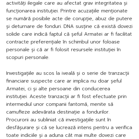
activități ilegale care au afectat grav integritatea și
funcționarea instituției. Printre acuzațiile menționate
se numără posibile acte de corupție, abuz de putere
și deturnare de fonduri. DNA susține că există dovezi
solide care indică faptul că șeful Armatei ar fi facilitat
contracte preferențiale în schimbul unor foloase
personale și că ar fi folosit resursele instituției în
scopuri personale.
Investigațiile au scos la iveală și o serie de tranzacții
financiare suspecte care ar implica nu doar șeful
Armatei, ci și alte persoane din conducerea
instituției. Aceste tranzacții ar fi fost efectuate prin
intermediul unor companii fantomă, menite să
camufleze adevărata destinație a fondurilor.
Procurorii au subliniat că investigațiile sunt în
desfășurare și că se lucrează intens pentru a verifica
toate indiciile și a aduna cât mai multe dovezi care