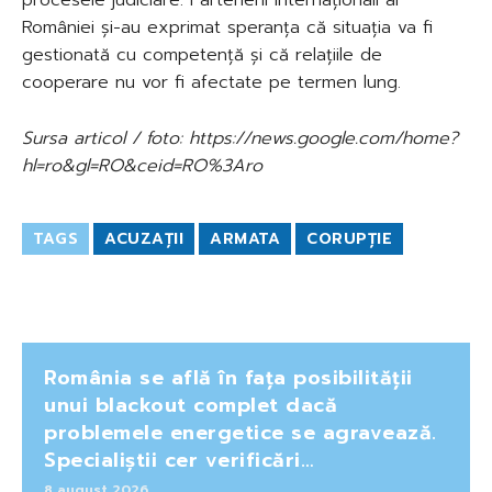
României și-au exprimat speranța că situația va fi
gestionată cu competență și că relațiile de
cooperare nu vor fi afectate pe termen lung.
Sursa articol / foto: https://news.google.com/home?
hl=ro&gl=RO&ceid=RO%3Aro
TAGS
ACUZAȚII
ARMATA
CORUPȚIE
România se află în fața posibilității
unui blackout complet dacă
problemele energetice se agravează.
Specialiștii cer verificări…
8 august 2026