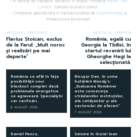
- Ai nevoie de transport aeroport in Anglia? Încearcă
Airport Taxi
London
. Calitate la prețul corect.
- Companie specializata in tranzactionarea de
Criptomonede
si
infrastructura blockchain.
ARTICOLUL PRECEDENT
ARTICOLUL URMĂTOR
Flavius Stoican, exclus
România, egală cu
de la Farul: „Mult noroc
Georgia la Tbilisi, în
și realizări pe mai
startul revenirii lui
departe”
Gheorghe Hagi la
selecţionată.
România se află în fața
Nicușor Dan, în urma
posibilității unui
hotărârii Moody’s:
blackout complet dacă
„Evaluarea României
problemele energetice
este consecința
se agravează. Specialiștii
strădaniilor instituțiilor,
cer verificări…
ale cetățenilor și ale
sectorului de afaceri”
8 AUGUST 2026
7 AUGUST 2026
Daniel Pancu,
Seisme în Gruia! Ioan