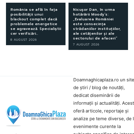
România se află în fața
Nicușor Dan, în urma
posibilității unui
hotărârii Moody’s:
blackout complet dacă
„Evaluarea României
problemele energetice
este consecința
se agravează. Specialiștii
strădaniilor instituțiilor,
cer verificări…
ale cetățenilor și ale
sectorului de afaceri”
8 AUGUST 2026
7 AUGUST 2026
Doamnaghicaplaza.ro un sit
de știri / blog de noutăți,
dedicat diseminării de
informații și actualități. Aces
oferă articole, reportaje și
analize pe teme diverse, de 
evenimente curente la