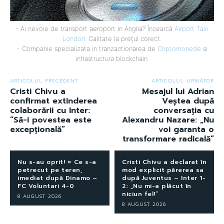
- Ai nevoie de transport aeroport in Anglia? Încearcă
Airport Taxi
London
. Calitate la prețul corect.
- Companie specializata in tranzactionarea de
Criptomonede
si
infrastructura blockchain.
ARTICOLUL PRECEDENT
ARTICOLUL URMĂTOR
Cristi Chivu a
Mesajul lui Adrian
confirmat extinderea
Veștea după
colaborării cu Inter:
conversația cu
”Să-i povestea este
Alexandru Nazare: „Nu
excepțională”
voi garanta o
transformare radicală”
Nu s-au oprit! » Ce s-a
Cristi Chivu a declarat în
petrecut pe teren,
mod explicit părerea sa
imediat după Dinamo –
după Juventus – Inter 1-
FC Voluntari 4-0
2: „Nu mi-a plăcut în
niciun fel!”
8 AUGUST 2026
8 AUGUST 2026