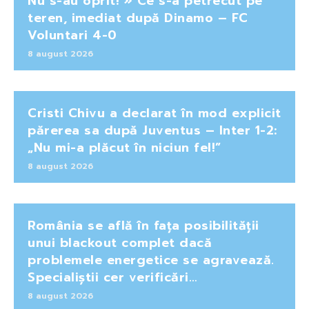
Nu s-au oprit! » Ce s-a petrecut pe
teren, imediat după Dinamo – FC
Voluntari 4-0
8 august 2026
Cristi Chivu a declarat în mod explicit
părerea sa după Juventus – Inter 1-2:
„Nu mi-a plăcut în niciun fel!”
8 august 2026
România se află în fața posibilității
unui blackout complet dacă
problemele energetice se agravează.
Specialiștii cer verificări…
8 august 2026