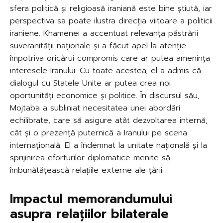
sfera politică și religioasă iraniană este bine știută, iar
perspectiva sa poate ilustra direcția viitoare a politicii
iraniene. Khamenei a accentuat relevanța păstrării
suveranității naționale și a făcut apel la atenție
împotriva oricărui compromis care ar putea amenința
interesele Iranului. Cu toate acestea, el a admis că
dialogul cu Statele Unite ar putea crea noi
oportunități economice și politice. În discursul său,
Mojtaba a subliniat necesitatea unei abordări
echilibrate, care să asigure atât dezvoltarea internă,
cât și o prezență puternică a Iranului pe scena
internațională. El a îndemnat la unitate națională și la
sprijinirea eforturilor diplomatice menite să
îmbunătățească relațiile externe ale țării.
Impactul memorandumului
asupra relațiilor bilaterale