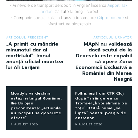
- Ai nevoie de transport aeroport in Anglia? Încearcă
Airport Taxi
London
. Calitate la prețul corect.
- Companie specializata in tranzactionarea de
Criptomonede
si
infrastructura blockchain.
ARTICOLUL PRECEDENT
ARTICOLUL URMĂTOR
„A primit cu mândrie
MApN nu validează
minunatul dar al
dacă scutul de la
martiriului”: Iranul
Deveselu este capabil
anunță oficial moartea
să apere Zona
lui Ali Larijani
Economică Exclusivă a
României din Marea
Neagră
Moody’s va declara
Folha, ieșit din CFR Cluj
astăzi ratingul României.
după înfrângerea cu
Ilie Bolojan
Tromsø! „Îi voi elimina pe
preconizează: „Acțiunile
toți!”. DOUĂ nume „se
au început să genereze
luptă” pentru poziția de
efecte”
antrenor.
7 AUGUST 2026
6 AUGUST 2026