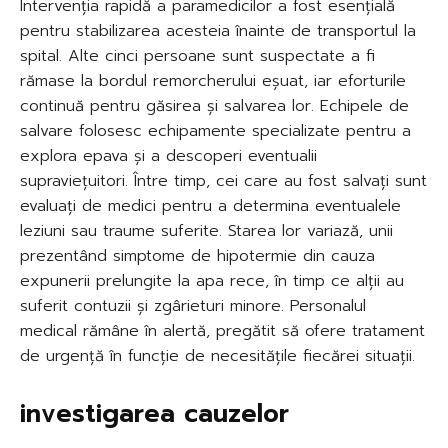
Intervenția rapidă a paramedicilor a fost esențială
pentru stabilizarea acesteia înainte de transportul la
spital. Alte cinci persoane sunt suspectate a fi
rămase la bordul remorcherului eșuat, iar eforturile
continuă pentru găsirea și salvarea lor. Echipele de
salvare folosesc echipamente specializate pentru a
explora epava și a descoperi eventualii
supraviețuitori. Între timp, cei care au fost salvați sunt
evaluați de medici pentru a determina eventualele
leziuni sau traume suferite. Starea lor variază, unii
prezentând simptome de hipotermie din cauza
expunerii prelungite la apa rece, în timp ce alții au
suferit contuzii și zgârieturi minore. Personalul
medical rămâne în alertă, pregătit să ofere tratament
de urgență în funcție de necesitățile fiecărei situații.
investigarea cauzelor