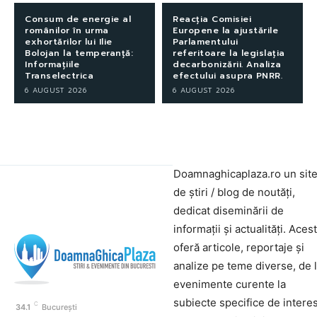
Consum de energie al
Reacția Comisiei
românilor în urma
Europene la ajustările
exhortărilor lui Ilie
Parlamentului
Bolojan la temperanță:
referitoare la legislația
Informațiile
decarbonizării. Analiza
Transelectrica
efectului asupra PNRR.
6 AUGUST 2026
6 AUGUST 2026
Doamnaghicaplaza.ro un sit
de știri / blog de noutăți,
dedicat diseminării de
informații și actualități. Aces
oferă articole, reportaje și
analize pe teme diverse, de 
evenimente curente la
subiecte specifice de interes
C
34.1
București