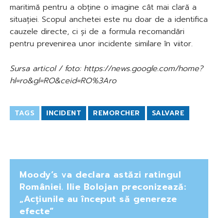
maritimă pentru a obține o imagine cât mai clară a
situației. Scopul anchetei este nu doar de a identifica
cauzele directe, ci și de a formula recomandări
pentru prevenirea unor incidente similare în viitor.
Sursa articol / foto: https://news.google.com/home?
hl=ro&gl=RO&ceid=RO%3Aro
TAGS
INCIDENT
REMORCHER
SALVARE
Moody’s va declara astăzi ratingul
României. Ilie Bolojan preconizează:
„Acțiunile au început să genereze
efecte”