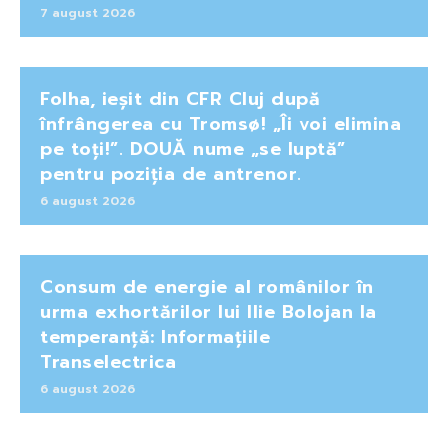
7 august 2026
Folha, ieșit din CFR Cluj după
înfrângerea cu Tromsø! „Îi voi elimina
pe toți!”. DOUĂ nume „se luptă”
pentru poziția de antrenor.
6 august 2026
Consum de energie al românilor în
urma exhortărilor lui Ilie Bolojan la
temperanță: Informațiile
Transelectrica
6 august 2026