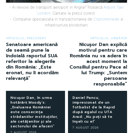
- Ai nevoie de transport aeroport in Anglia? Încearcă
Airport Taxi
London
. Calitate la prețul corect.
- Companie specializata in tranzactionarea de
Criptomonede
si
infrastructura blockchain.
ARTICOLUL PRECEDENT
ARTICOLUL URMĂTOR
Senatoare americană
Nicușor Dan explică
de seamă pune la
motivul pentru care
îndoială raportul SUA
România nu va adera în
referitor la alegerile
acest moment la
din România: „Este
Consiliul pentru Pace al
eronat, nu îi acordăm
lui Trump: „Suntem
relevanță”
persoane
responsabile”
Nicușor Dan, în urma
Daniel Pancu,
hotărârii Moody’s:
impresionat de un
„Evaluarea României
fotbalist de la Rapid
este consecința
după egalul cu UTA
strădaniilor instituțiilor,
Arad: „Nu poți să te
ale cetățenilor și ale
înșeli cu el”
sectorului de afaceri”
7 AUGUST 2026
7 AUGUST 2026