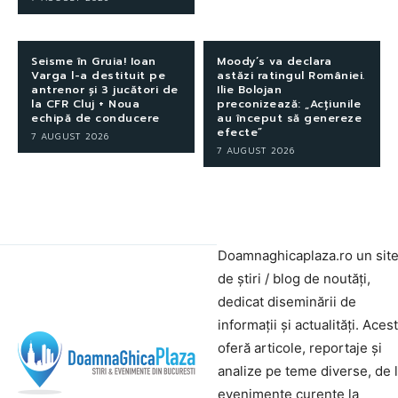
Seisme în Gruia! Ioan
Moody’s va declara
Varga l-a destituit pe
astăzi ratingul României.
antrenor și 3 jucători de
Ilie Bolojan
la CFR Cluj + Noua
preconizează: „Acțiunile
echipă de conducere
au început să genereze
efecte”
7 AUGUST 2026
7 AUGUST 2026
Doamnaghicaplaza.ro un sit
de știri / blog de noutăți,
dedicat diseminării de
informații și actualități. Aces
oferă articole, reportaje și
analize pe teme diverse, de 
evenimente curente la