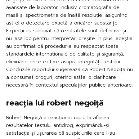
avansate de laborator, inclusiv cromatografia de
masă și spectrometria de înaltă rezoluție, asigurând
astfel o detectare exactă a oricăror substanțe.
Experții au subliniat că rezultatele sunt definitive și
nu lasă loc pentru interpretări greșite. În plus, aceștia
au confirmat că procedurile au respectat toate
standardele internaționale de calitate și siguranță,
eliminând orice ezitare asupra integrității testului.
Concluziile raportului sugerează că Robert Negoiță nu
a consumat droguri, oferind astfel o clarificare
necesară în contextul speculațiilor publice anterioare.
reacția lui robert negoiță
Robert Negoiță a reacționat rapid la aflarea
rezultatelor testului antidrog, exprimându-și
satisfacția și ușurarea că suspiciunile care l-au