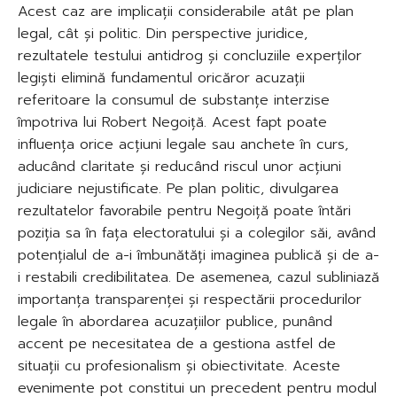
Acest caz are implicații considerabile atât pe plan
legal, cât și politic. Din perspective juridice,
rezultatele testului antidrog și concluziile experților
legiști elimină fundamentul oricăror acuzații
referitoare la consumul de substanțe interzise
împotriva lui Robert Negoiță. Acest fapt poate
influența orice acțiuni legale sau anchete în curs,
aducând claritate și reducând riscul unor acțiuni
judiciare nejustificate. Pe plan politic, divulgarea
rezultatelor favorabile pentru Negoiță poate întări
poziția sa în fața electoratului și a colegilor săi, având
potențialul de a-i îmbunătăți imaginea publică și de a-
i restabili credibilitatea. De asemenea, cazul subliniază
importanța transparenței și respectării procedurilor
legale în abordarea acuzațiilor publice, punând
accent pe necesitatea de a gestiona astfel de
situații cu profesionalism și obiectivitate. Aceste
evenimente pot constitui un precedent pentru modul