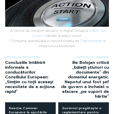
- Ai nevoie de transport aeroport in Anglia? Încearcă
Airport Taxi
London
. Calitate la prețul corect.
- Companie specializata in tranzactionarea de
Criptomonede
si
infrastructura blockchain.
ARTICOLUL PRECEDENT
ARTICOLUL URMĂTOR
Concluziile întâlnirii
Ilie Bolojan critică
informale a
„băieții știutori cu
conducătorilor
documente” din
Consiliului European:
domeniul energetic.
„Simţim cu toţii aceeaşi
Nepotul unui fost șef
necesitate de a acţiona
de guvern a încheiat o
rapid”
afacere „pe suport de
hârtie”
Reacția Comisiei
Guvernul pregătește o
Europene la ajustările
reglementare pentru