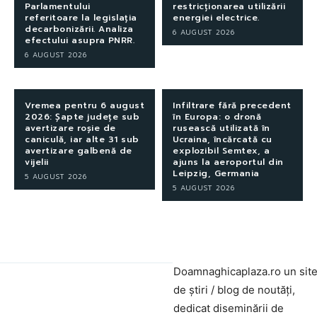
Parlamentului
restricționarea utilizării
referitoare la legislația
energiei electrice.
decarbonizării. Analiza
6 AUGUST 2026
efectului asupra PNRR.
6 AUGUST 2026
Vremea pentru 6 august
Infiltrare fără precedent
2026: Șapte județe sub
în Europa: o dronă
avertizare roșie de
rusească utilizată în
caniculă, iar alte 31 sub
Ucraina, încărcată cu
avertizare galbenă de
explozibil Semtex, a
vijelii
ajuns la aeroportul din
Leipzig, Germania
5 AUGUST 2026
5 AUGUST 2026
Doamnaghicaplaza.ro un sit
de știri / blog de noutăți,
dedicat diseminării de