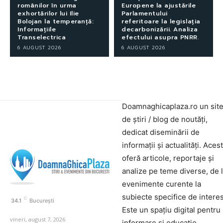
românilor în urma
Europene la ajustările
exhortărilor lui Ilie
Parlamentului
Bolojan la temperanță:
referitoare la legislația
Informațiile
decarbonizării. Analiza
Transelectrica
efectului asupra PNRR.
6 AUGUST 2026
6 AUGUST 2026
Doamnaghicaplaza.ro un sit
de știri / blog de noutăți,
dedicat diseminării de
informații și actualități. Aces
oferă articole, reportaje și
analize pe teme diverse, de 
evenimente curente la
subiecte specifice de interes
C
34.1
București
Este un spațiu digital pentru
vineri, august 7, 2026
informare și educație.