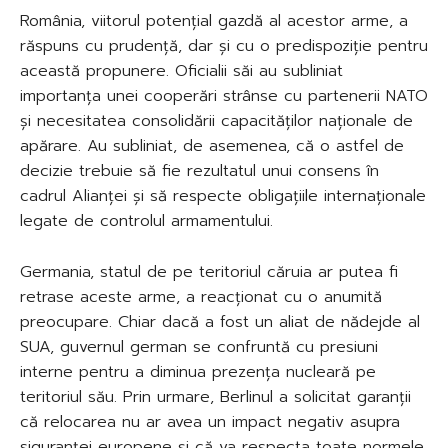
România, viitorul potențial gazdă al acestor arme, a
răspuns cu prudență, dar și cu o predispoziție pentru
această propunere. Oficialii săi au subliniat
importanța unei cooperări strânse cu partenerii NATO
și necesitatea consolidării capacităților naționale de
apărare. Au subliniat, de asemenea, că o astfel de
decizie trebuie să fie rezultatul unui consens în
cadrul Alianței și să respecte obligațiile internaționale
legate de controlul armamentului.
Germania, statul de pe teritoriul căruia ar putea fi
retrase aceste arme, a reacționat cu o anumită
preocupare. Chiar dacă a fost un aliat de nădejde al
SUA, guvernul german se confruntă cu presiuni
interne pentru a diminua prezența nucleară pe
teritoriul său. Prin urmare, Berlinul a solicitat garanții
că relocarea nu ar avea un impact negativ asupra
siguranței europene și că va respecta toate normele