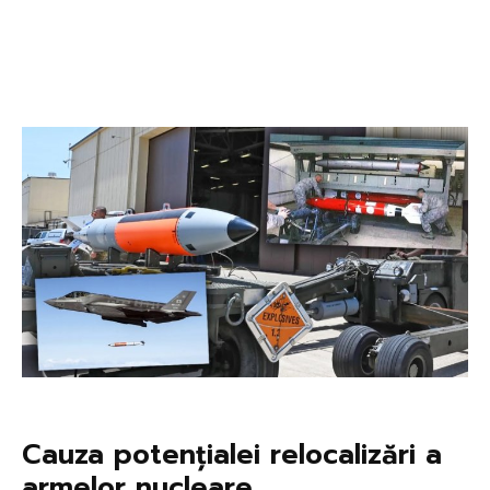
Cauza potențialei relocalizări a
armelor nucleare