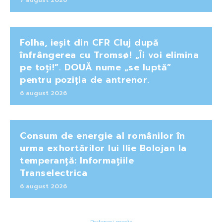
7 august 2026
Folha, ieșit din CFR Cluj după
înfrângerea cu Tromsø! „Îi voi elimina
pe toți!”. DOUĂ nume „se luptă”
pentru poziția de antrenor.
6 august 2026
Consum de energie al românilor în
urma exhortărilor lui Ilie Bolojan la
temperanță: Informațiile
Transelectrica
6 august 2026