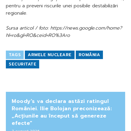
pentru a preveni riscurile unei posibile destabilizări
regionale.
Sursa articol / foto: https://news.google.com/home?
hl=ro&gl=RO&ceid=RO%3Aro
TAGS
ARMELE NUCLEARE
ROMÂNIA
SECURITATE
Moody’s va declara astăzi ratingul
României. Ilie Bolojan preconizează:
„Acțiunile au început să genereze
efecte”