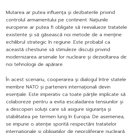
Mutarea ar putea influența și dezbaterile privind
controlul armamentului pe continent. Națiunile
europene ar putea fi obligate să reevalueze tratatele
existente și să găsească noi metode de a menține
echilibrul strategic în regiune. Este probabil ca
această chestiune să stimuleze discuții privind
modernizarea arsenale lor nucleare și dezvoltarea de
noi tehnologii de apărare.
În acest scenariu, cooperarea și dialogul între statele
membre NATO și partenerii internaționali devin
esențiale. Este imperativ ca toate părțile implicate să
colaboreze pentru a evita escaladarea tensiunilor și
a descoperi soluții care să asigure siguranța și
stabilitatea pe termen lung în Europa. De asemenea,
se impune o atenție sporită respectării tratatelor
internaționale și obligațiilor de neproliferare nucleară,