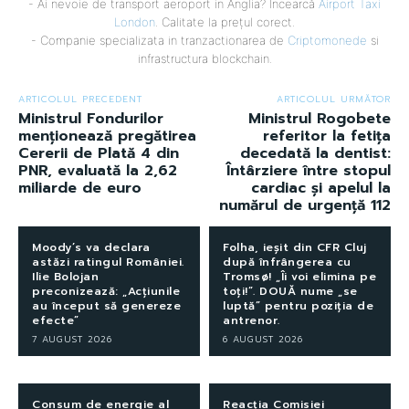
- Ai nevoie de transport aeroport in Anglia? Încearcă
Airport Taxi
London
. Calitate la prețul corect.
- Companie specializata in tranzactionarea de
Criptomonede
si
infrastructura blockchain.
ARTICOLUL PRECEDENT
ARTICOLUL URMĂTOR
Ministrul Fondurilor
Ministrul Rogobete
menționează pregătirea
referitor la fetița
Cererii de Plată 4 din
decedată la dentist:
PNR, evaluată la 2,62
Întârziere între stopul
miliarde de euro
cardiac și apelul la
numărul de urgență 112
Moody’s va declara
Folha, ieșit din CFR Cluj
astăzi ratingul României.
după înfrângerea cu
Ilie Bolojan
Tromsø! „Îi voi elimina pe
preconizează: „Acțiunile
toți!”. DOUĂ nume „se
au început să genereze
luptă” pentru poziția de
efecte”
antrenor.
7 AUGUST 2026
6 AUGUST 2026
Consum de energie al
Reacția Comisiei