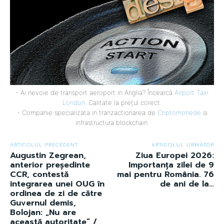
- Ai nevoie de transport aeroport in Anglia? Încearcă
Airport Taxi
London
. Calitate la prețul corect.
- Companie specializata in tranzactionarea de
Criptomonede
si
infrastructura blockchain.
ARTICOLUL PRECEDENT
ARTICOLUL URMĂTOR
Augustin Zegrean,
Ziua Europei 2026:
anterior președinte
Importanța zilei de 9
CCR, contestă
mai pentru România. 76
integrarea unei OUG în
de ani de la…
ordinea de zi de către
Guvernul demis,
Bolojan: „Nu are
această autoritate” /