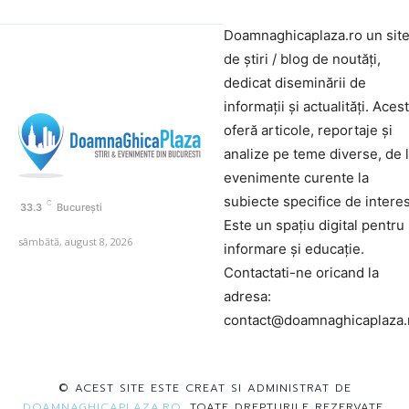
Doamnaghicaplaza.ro un sit
de știri / blog de noutăți,
dedicat diseminării de
informații și actualități. Aces
oferă articole, reportaje și
analize pe teme diverse, de 
evenimente curente la
subiecte specifice de interes
C
33.3
București
Este un spațiu digital pentru
sâmbătă, august 8, 2026
informare și educație.
Contactati-ne oricand la
adresa:
contact@doamnaghicaplaza.
© ACEST SITE ESTE CREAT SI ADMINISTRAT DE
DOAMNAGHICAPLAZA.RO
. TOATE DREPTURILE REZERVATE.