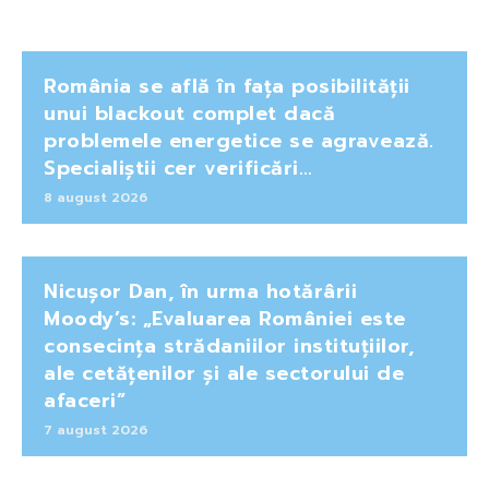
România se află în fața posibilității
unui blackout complet dacă
problemele energetice se agravează.
Specialiștii cer verificări…
8 august 2026
Nicușor Dan, în urma hotărârii
Moody’s: „Evaluarea României este
consecința strădaniilor instituțiilor,
ale cetățenilor și ale sectorului de
afaceri”
7 august 2026