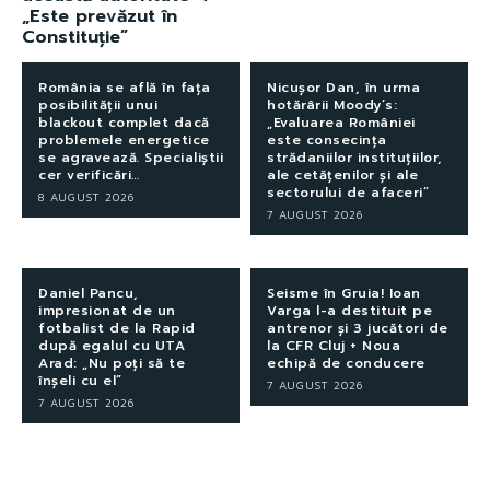
„Este prevăzut în
Constituție”
România se află în fața
Nicușor Dan, în urma
posibilității unui
hotărârii Moody’s:
blackout complet dacă
„Evaluarea României
problemele energetice
este consecința
se agravează. Specialiștii
strădaniilor instituțiilor,
cer verificări…
ale cetățenilor și ale
sectorului de afaceri”
8 AUGUST 2026
7 AUGUST 2026
Daniel Pancu,
Seisme în Gruia! Ioan
impresionat de un
Varga l-a destituit pe
fotbalist de la Rapid
antrenor și 3 jucători de
după egalul cu UTA
la CFR Cluj + Noua
Arad: „Nu poți să te
echipă de conducere
înșeli cu el”
7 AUGUST 2026
7 AUGUST 2026