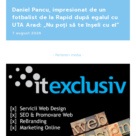
Daniel Pancu, impresionat de un
fotbalist de la Rapid după egalul cu
UTA Arad: „Nu poți să te înșeli cu el”
7 august 2026
- Parteneri media -