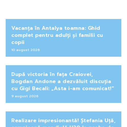
Vacanța în Antalya toamna: Ghid
complet pentru adulți și familii cu
copii
10 august 2026
După victoria în fața Craiovei,
Bogdan Andone a dezvăluit discuția
cu Gigi Becali: „Asta i-am comunicat!”
9 august 2026
Realizare impresionantă! Ștefania Uță,