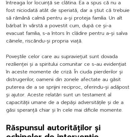
întreaga lor locuință se clătina. Ea a spus că nu a
fost niciodată atât de speriată, dar a știut că trebuie
să rămână calmă pentru a-și proteja familia. Un alt
bărbat în vârstă a povestit cum, după ce și-a
evacuat familia, s-a întors în clădire pentru a-și salva
câinele, riscându-și propria viață.
Poveștile celor care au supraviețuit sunt dovada
rezilienței și a spiritului comunitar ce s-au evidențiat
în aceste momente de criză. În ciuda pierderilor și
distrugerilor, oamenii din zonele afectate au găsit
puterea de a se sprijini reciproc, oferindu-și adăpost
și ajutor. Aceste relatări sunt un testament al
capacității umane de a depăși adversitățile și de a
găsi speranță chiar și în cele mai dificile momente.
Răspunsul autorităților și
echipelor de intervenție