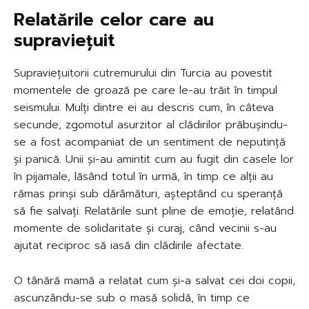
Relatările celor care au
supraviețuit
Supraviețuitorii cutremurului din Turcia au povestit
momentele de groază pe care le-au trăit în timpul
seismului. Mulți dintre ei au descris cum, în câteva
secunde, zgomotul asurzitor al clădirilor prăbușindu-
se a fost acompaniat de un sentiment de neputință
și panică. Unii și-au amintit cum au fugit din casele lor
în pijamale, lăsând totul în urmă, în timp ce alții au
rămas prinși sub dărâmături, așteptând cu speranță
să fie salvați. Relatările sunt pline de emoție, relatând
momente de solidaritate și curaj, când vecinii s-au
ajutat reciproc să iasă din clădirile afectate.
O tânără mamă a relatat cum și-a salvat cei doi copii,
ascunzându-se sub o masă solidă, în timp ce