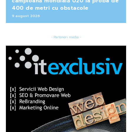
campioană mondială U20 la proba de
400 de metri cu obstacole
9 august 2026
- Parteneri media -