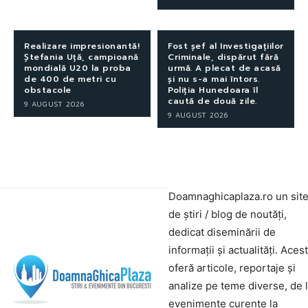
Realizare impresionantă!
Fost șef al Investigațiilor
Ștefania Uță, campioană
Criminale, dispărut fără
mondială U20 la proba
urmă. A plecat de acasă
de 400 de metri cu
și nu s-a mai întors.
obstacole
Poliția Hunedoara îl
caută de două zile.
9 AUGUST 2026
9 AUGUST 2026
Doamnaghicaplaza.ro un sit
de știri / blog de noutăți,
dedicat diseminării de
informații și actualități. Aces
oferă articole, reportaje și
analize pe teme diverse, de 
evenimente curente la