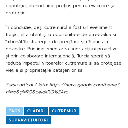
populație, oferind timp prețios pentru evacuare și
protecție.
În concluzie, deși cutremurul a fost un eveniment
tragic, el a oferit și o oportunitate de a reevalua și
îmbunătăți strategiile de pregătire și răspuns la
dezastre. Prin implementarea unor acțiuni proactive
și prin colaborare internațională, Turcia speră să
reducă impactul viitoarelor cutremure și să protejeze
viețile și proprietățile cetățenilor săi.
Sursa articol / foto: https://news.google.com/home?
hl=ro&gl=RO&ceid=RO%3Aro
TAGS
CLĂDIRI
CUTREMUR
SUPRAVIEȚUITORI