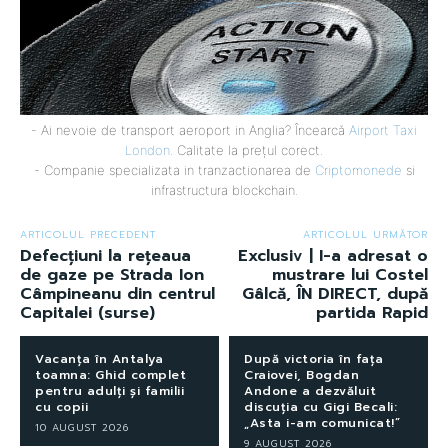
- Ai nevoie de transport aeroport in Anglia? Încearcă
Airport Taxi
London
. Calitate la prețul corect.
- Companie specializata in tranzactionarea de
Criptomonede
si
infrastructura blockchain.
ARTICOLUL PRECEDENT
ARTICOLUL URMĂTOR
Defecțiuni la rețeaua
Exclusiv | I-a adresat o
de gaze pe Strada Ion
mustrare lui Costel
Câmpineanu din centrul
Gâlcă, ÎN DIRECT, după
Capitalei (surse)
partida Rapid
Vacanța în Antalya
După victoria în fața
toamna: Ghid complet
Craiovei, Bogdan
pentru adulți și familii
Andone a dezvăluit
cu copii
discuția cu Gigi Becali:
„Asta i-am comunicat!”
10 AUGUST 2026
9 AUGUST 2026